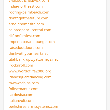
743southchadwick.com
india-northeast.com
roofing-palmbeach.com
dontfightthefuture.com
arnoldhomesltd.com
coloredpencilcentral.com
cliftonfilmfest.com
imperialbarandlounge.com
raisedoutdoors.com
thinkwithyourheart.net
utahbankruptcyattorneys.net
irocknroll.com
www.wordoflife2000.org
idahosquaredancing.com
tawawcabins.com
folksemantic.com
sardosbar.com
italianvolt.com
berkshirealarmssystems.com