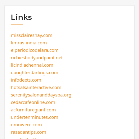
Links
missclaireshay.com
limras-india.com
elperiodicodelara.com
richiesbodyandpaint.net
licindiachennai.com
daughterdarlings.com
infodeets.com
hotsalsainteractive.com
serenitysalonanddayspa.org
cedarcafeonline.com
acfurnituregiant.com
undertenminutes.com
omnivere.com
rasadantips.com