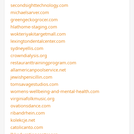
secondsighttechnology.com
michaelsarver.com
greengeckogrocer.com
hlathome-staging.com
wokteriyakitargetmall.com
lexingtondentalcenter.com
sydneyellis.com
crowndialysis.org
restauranttrainingprogram.com
allamericanpoolservice.net
jewishpenicillin.com
tomsavagestudios.com
womens-wellbeing-and-mental-health.com
virginiafolkmusic.org
ovationsdance.com
ribandrhein.com
kolekcje.net
catolicanto.com