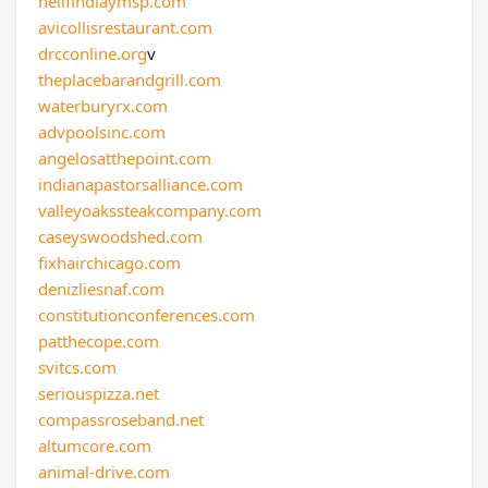
neilfindlaymsp.com
avicollisrestaurant.com
drcconline.org
v
theplacebarandgrill.com
waterburyrx.com
advpoolsinc.com
angelosatthepoint.com
indianapastorsalliance.com
valleyoakssteakcompany.com
caseyswoodshed.com
fixhairchicago.com
denizliesnaf.com
constitutionconferences.com
patthecope.com
svitcs.com
seriouspizza.net
compassroseband.net
altumcore.com
animal-drive.com