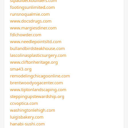
stpauldeckbuilders.com
footingsunlimited.com
runsnoqualmie.com
www.docsdrugs.com
www.margiesdiner.com
fdlchowder.com
www.needlepointsltd.com
bullandbirdsteakhouse.com
lascolinasplasticsurgery.com
www.cliftonheritage.org
sma43.org
remodelingchicagoonline.com
brentwoodyogacenter.com
www.tiptonlandscaping.com
steppingupstewardship.org
ccvoptica.com
washingtonlehigh.com
luigisbakery.com
hanabi-sushi.com