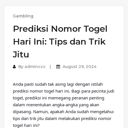
Gambling
Prediksi Nomor Togel
Hari Ini: Tips dan Trik
Jitu
By
adminccv
August 29, 2024
Anda pasti sudah tak asing lagi dengan istilah
prediksi nomor togel hari ini. Bagi para pecinta judi
togel, prediksi ini memegang peranan penting
dalam menentukan angka-angka yang akan
dipasang. Namun, apakah Anda sudah mengetahui
tips dan trik jitu dalam melakukan prediksi nomor
togel hari ini?