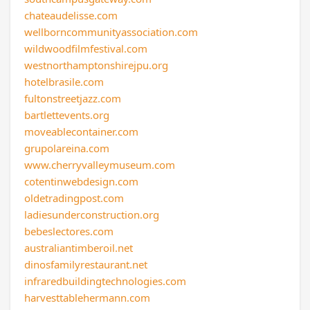
chateaudelisse.com
wellborncommunityassociation.com
wildwoodfilmfestival.com
westnorthamptonshirejpu.org
hotelbrasile.com
fultonstreetjazz.com
bartlettevents.org
moveablecontainer.com
grupolareina.com
www.cherryvalleymuseum.com
cotentinwebdesign.com
oldetradingpost.com
ladiesunderconstruction.org
bebeslectores.com
australiantimberoil.net
dinosfamilyrestaurant.net
infraredbuildingtechnologies.com
harvesttablehermann.com