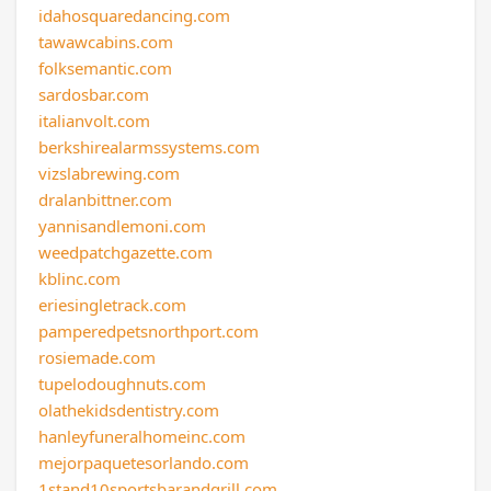
idahosquaredancing.com
tawawcabins.com
folksemantic.com
sardosbar.com
italianvolt.com
berkshirealarmssystems.com
vizslabrewing.com
dralanbittner.com
yannisandlemoni.com
weedpatchgazette.com
kblinc.com
eriesingletrack.com
pamperedpetsnorthport.com
rosiemade.com
tupelodoughnuts.com
olathekidsdentistry.com
hanleyfuneralhomeinc.com
mejorpaquetesorlando.com
1stand10sportsbarandgrill.com