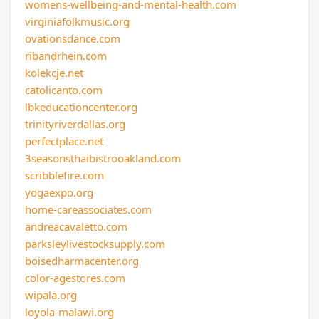
womens-wellbeing-and-mental-health.com
virginiafolkmusic.org
ovationsdance.com
ribandrhein.com
kolekcje.net
catolicanto.com
lbkeducationcenter.org
trinityriverdallas.org
perfectplace.net
3seasonsthaibistrooakland.com
scribblefire.com
yogaexpo.org
home-careassociates.com
andreacavaletto.com
parksleylivestocksupply.com
boisedharmacenter.org
color-agestores.com
wipala.org
loyola-malawi.org