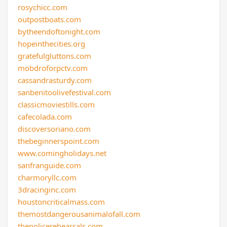
rosychicc.com
outpostboats.com
bytheendoftonight.com
hopeinthecities.org
gratefulgluttons.com
mobdroforpctv.com
cassandrasturdy.com
sanbenitoolivefestival.com
classicmoviestills.com
cafecolada.com
discoversoriano.com
thebeginnerspoint.com
www.comingholidays.net
sanfranguide.com
charmoryllc.com
3dracinginc.com
houstoncriticalmass.com
themostdangerousanimalofall.com
thepolicerehearsals.com