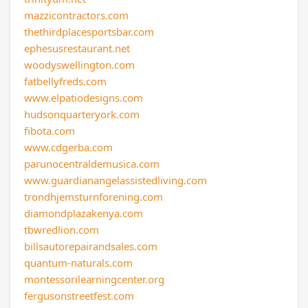
mazzicontractors.com
thethirdplacesportsbar.com
ephesusrestaurant.net
woodyswellington.com
fatbellyfreds.com
www.elpatiodesigns.com
hudsonquarteryork.com
fibota.com
www.cdgerba.com
parunocentraldemusica.com
www.guardianangelassistedliving.com
trondhjemsturnforening.com
diamondplazakenya.com
tbwredlion.com
billsautorepairandsales.com
quantum-naturals.com
montessorilearningcenter.org
fergusonstreetfest.com