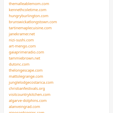
themalleablemom.com
kennethcoletime.com
hungryburlington.com
brunswickatlongstown.com
tartinemaplecuisine.com
janekramer.net
nizi-sushi.com
art-mengo.com
gaiaprimeradio.com
tammiebrown.net
dutonc.com
thelongescape.com
mattolegrange.com
junglelodgecostarica.com
christianfestivals.org
visitcountrykitchen.com
algarve-dolphins.com
alanveingrad.com
ginosonhiggins.com