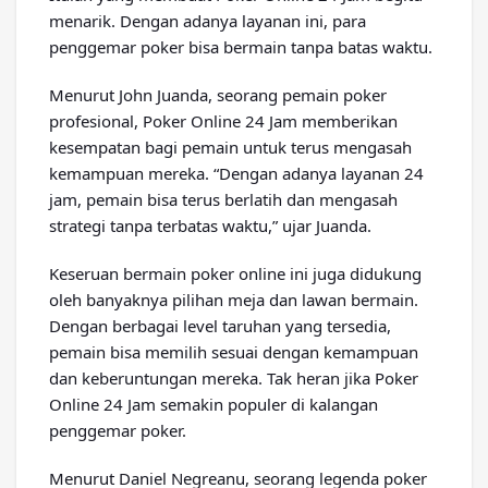
menarik. Dengan adanya layanan ini, para
penggemar poker bisa bermain tanpa batas waktu.
Menurut John Juanda, seorang pemain poker
profesional, Poker Online 24 Jam memberikan
kesempatan bagi pemain untuk terus mengasah
kemampuan mereka. “Dengan adanya layanan 24
jam, pemain bisa terus berlatih dan mengasah
strategi tanpa terbatas waktu,” ujar Juanda.
Keseruan bermain poker online ini juga didukung
oleh banyaknya pilihan meja dan lawan bermain.
Dengan berbagai level taruhan yang tersedia,
pemain bisa memilih sesuai dengan kemampuan
dan keberuntungan mereka. Tak heran jika Poker
Online 24 Jam semakin populer di kalangan
penggemar poker.
Menurut Daniel Negreanu, seorang legenda poker