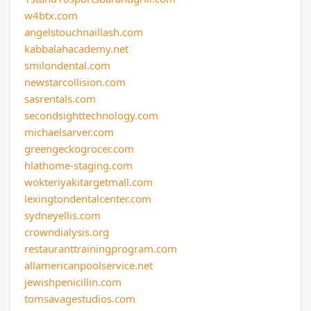
w4btx.com
angelstouchnaillash.com
kabbalahacademy.net
smilondental.com
newstarcollision.com
sasrentals.com
secondsighttechnology.com
michaelsarver.com
greengeckogrocer.com
hlathome-staging.com
wokteriyakitargetmall.com
lexingtondentalcenter.com
sydneyellis.com
crowndialysis.org
restauranttrainingprogram.com
allamericanpoolservice.net
jewishpenicillin.com
tomsavagestudios.com