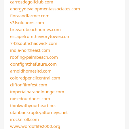
carrosdegolfclub.com
energydevelopmentassociates.com
floraandfarmer.com
s3fsolutions.com
brevardbeachhomes.com
escapefromtheivorytower.com
743southchadwick.com
india-northeast.com
roofing-palmbeach.com
dontfightthefuture.com
arnoldhomesltd.com
coloredpencilcentral.com
cliftonfilmfest.com
imperialbarandlounge.com
raisedoutdoors.com
thinkwithyourheart.net
utahbankruptcyattorneys.net
irocknroll.com
www.wordoflife2000.org