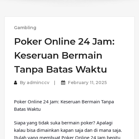
Gambling
Poker Online 24 Jam:
Keseruan Bermain
Tanpa Batas Waktu
By
adminccv
February 11, 2025
Poker Online 24 Jam: Keseruan Bermain Tanpa
Batas Waktu
Siapa yang tidak suka bermain poker? Apalagi
kalau bisa dimainkan kapan saja dan di mana saja.
Itulah yang membuat Poker Online 24 Jam begitu