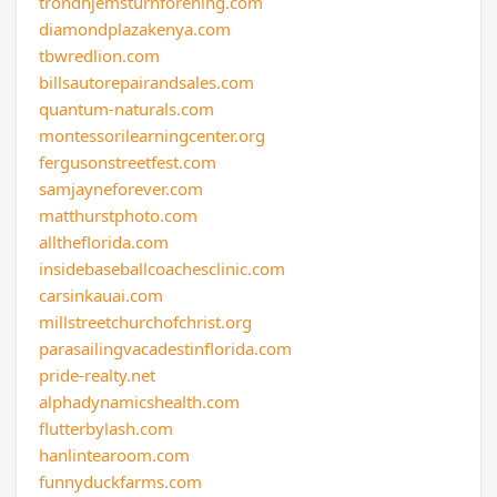
trondhjemsturnforening.com
diamondplazakenya.com
tbwredlion.com
billsautorepairandsales.com
quantum-naturals.com
montessorilearningcenter.org
fergusonstreetfest.com
samjayneforever.com
matthurstphoto.com
alltheflorida.com
insidebaseballcoachesclinic.com
carsinkauai.com
millstreetchurchofchrist.org
parasailingvacadestinflorida.com
pride-realty.net
alphadynamicshealth.com
flutterbylash.com
hanlintearoom.com
funnyduckfarms.com