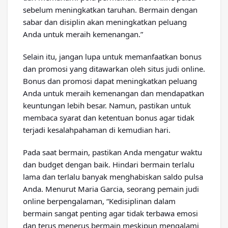
sebelum meningkatkan taruhan. Bermain dengan
sabar dan disiplin akan meningkatkan peluang
Anda untuk meraih kemenangan.”
Selain itu, jangan lupa untuk memanfaatkan bonus
dan promosi yang ditawarkan oleh situs judi online.
Bonus dan promosi dapat meningkatkan peluang
Anda untuk meraih kemenangan dan mendapatkan
keuntungan lebih besar. Namun, pastikan untuk
membaca syarat dan ketentuan bonus agar tidak
terjadi kesalahpahaman di kemudian hari.
Pada saat bermain, pastikan Anda mengatur waktu
dan budget dengan baik. Hindari bermain terlalu
lama dan terlalu banyak menghabiskan saldo pulsa
Anda. Menurut Maria Garcia, seorang pemain judi
online berpengalaman, “Kedisiplinan dalam
bermain sangat penting agar tidak terbawa emosi
dan terus menerus bermain meskipun mengalami