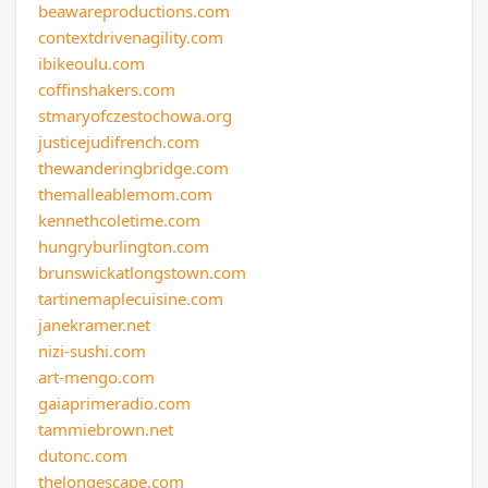
beawareproductions.com
contextdrivenagility.com
ibikeoulu.com
coffinshakers.com
stmaryofczestochowa.org
justicejudifrench.com
thewanderingbridge.com
themalleablemom.com
kennethcoletime.com
hungryburlington.com
brunswickatlongstown.com
tartinemaplecuisine.com
janekramer.net
nizi-sushi.com
art-mengo.com
gaiaprimeradio.com
tammiebrown.net
dutonc.com
thelongescape.com