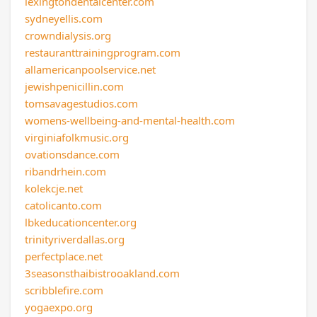
lexingtondentalcenter.com
sydneyellis.com
crowndialysis.org
restauranttrainingprogram.com
allamericanpoolservice.net
jewishpenicillin.com
tomsavagestudios.com
womens-wellbeing-and-mental-health.com
virginiafolkmusic.org
ovationsdance.com
ribandrhein.com
kolekcje.net
catolicanto.com
lbkeducationcenter.org
trinityriverdallas.org
perfectplace.net
3seasonsthaibistrooakland.com
scribblefire.com
yogaexpo.org