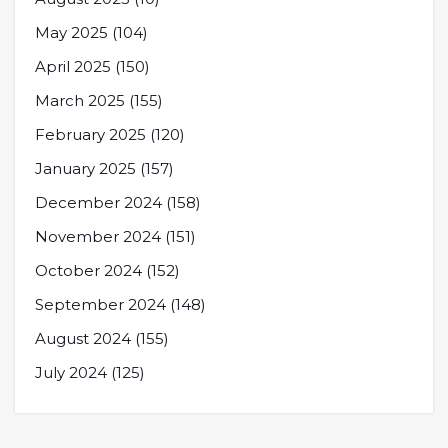
May 2025
(104)
April 2025
(150)
March 2025
(155)
February 2025
(120)
January 2025
(157)
December 2024
(158)
November 2024
(151)
October 2024
(152)
September 2024
(148)
August 2024
(155)
July 2024
(125)