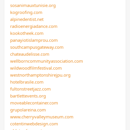
sosanimauxtunisie.org
kogroofing.com
alpinedentist.net
radioenergiadance.com
kookotheek.com
panayiotislamprou.com
southcampusgateway.com
chateaudelisse.com
wellborncommunityassociation.com
wildwoodfilmfestival.com
westnorthamptonshirejpu.org
hotelbrasile.com
fultonstreetjazz.com
bartlettevents.org
moveablecontainer.com
grupolareina.com
www.cherryvalleymuseum.com
cotentinwebdesign.com