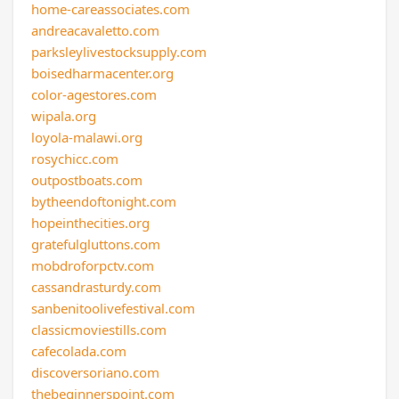
home-careassociates.com
andreacavaletto.com
parksleylivestocksupply.com
boisedharmacenter.org
color-agestores.com
wipala.org
loyola-malawi.org
rosychicc.com
outpostboats.com
bytheendoftonight.com
hopeinthecities.org
gratefulgluttons.com
mobdroforpctv.com
cassandrasturdy.com
sanbenitoolivefestival.com
classicmoviestills.com
cafecolada.com
discoversoriano.com
thebeginnerspoint.com