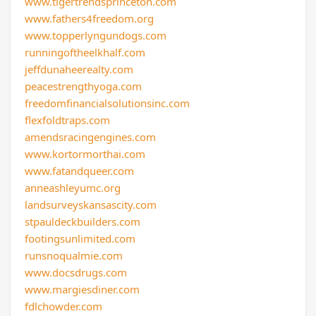
www.tigertrendsprinceton.com
www.fathers4freedom.org
www.topperlyngundogs.com
runningoftheelkhalf.com
jeffdunaheerealty.com
peacestrengthyoga.com
freedomfinancialsolutionsinc.com
flexfoldtraps.com
amendsracingengines.com
www.kortormorthai.com
www.fatandqueer.com
anneashleyumc.org
landsurveyskansascity.com
stpauldeckbuilders.com
footingsunlimited.com
runsnoqualmie.com
www.docsdrugs.com
www.margiesdiner.com
fdlchowder.com