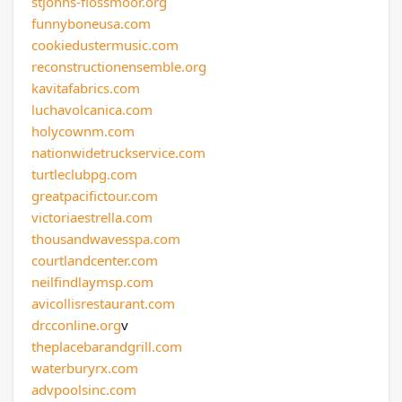
stjohns-flossmoor.org
funnyboneusa.com
cookiedustermusic.com
reconstructionensemble.org
kavitafabrics.com
luchavolcanica.com
holycownm.com
nationwidetruckservice.com
turtleclubpg.com
greatpacifictour.com
victoriaestrella.com
thousandwavesspa.com
courtlandcenter.com
neilfindlaymsp.com
avicollisrestaurant.com
drcconline.org
v
theplacebarandgrill.com
waterburyrx.com
advpoolsinc.com