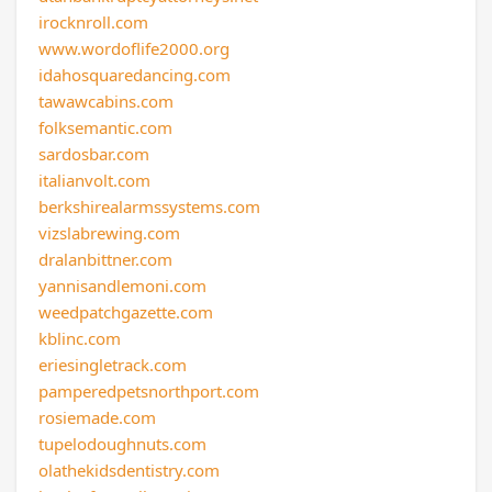
irocknroll.com
www.wordoflife2000.org
idahosquaredancing.com
tawawcabins.com
folksemantic.com
sardosbar.com
italianvolt.com
berkshirealarmssystems.com
vizslabrewing.com
dralanbittner.com
yannisandlemoni.com
weedpatchgazette.com
kblinc.com
eriesingletrack.com
pamperedpetsnorthport.com
rosiemade.com
tupelodoughnuts.com
olathekidsdentistry.com