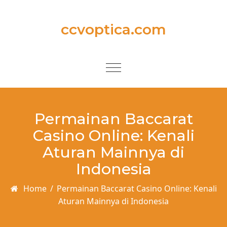
Skip to content
ccvoptica.com
Toggle
navigation
Permainan Baccarat
Casino Online: Kenali
Aturan Mainnya di
Indonesia
Home
/
Permainan Baccarat Casino Online: Kenali
Aturan Mainnya di Indonesia