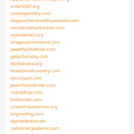
ontariotbf.org
instalegendary.com
keepworkershealthyandsafe.com
noodlesitaliankitchen.com
nydreamact.org
unagisushimetairie.com
jewelflashtattoos.com
getpcfixtoday.com
bbrtbandra.org
bluebonnetcountry.com
epicclipart.com
pearlmanilahotel.com
maintdrop.com
bobtoman.com
sosanimauxtunisie.org
kogroofing.com
alpinedentist.net
radioenergiadance.com