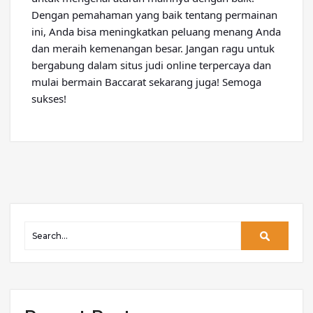
Dengan pemahaman yang baik tentang permainan
ini, Anda bisa meningkatkan peluang menang Anda
dan meraih kemenangan besar. Jangan ragu untuk
bergabung dalam situs judi online terpercaya dan
mulai bermain Baccarat sekarang juga! Semoga
sukses!