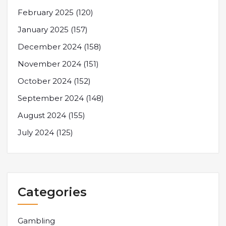
February 2025
(120)
January 2025
(157)
December 2024
(158)
November 2024
(151)
October 2024
(152)
September 2024
(148)
August 2024
(155)
July 2024
(125)
Categories
Gambling