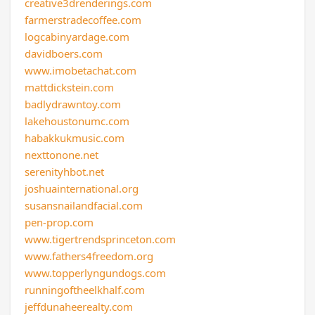
creative3drenderings.com
farmerstradecoffee.com
logcabinyardage.com
davidboers.com
www.imobetachat.com
mattdickstein.com
badlydrawntoy.com
lakehoustonumc.com
habakkukmusic.com
nexttonone.net
serenityhbot.net
joshuainternational.org
susansnailandfacial.com
pen-prop.com
www.tigertrendsprinceton.com
www.fathers4freedom.org
www.topperlyngundogs.com
runningoftheelkhalf.com
jeffdunaheerealty.com