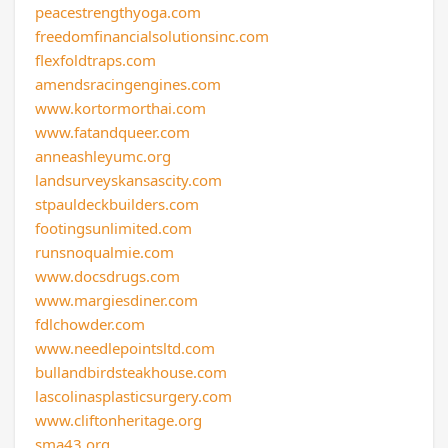
peacestrengthyoga.com
freedomfinancialsolutionsinc.com
flexfoldtraps.com
amendsracingengines.com
www.kortormorthai.com
www.fatandqueer.com
anneashleyumc.org
landsurveyskansascity.com
stpauldeckbuilders.com
footingsunlimited.com
runsnoqualmie.com
www.docsdrugs.com
www.margiesdiner.com
fdlchowder.com
www.needlepointsltd.com
bullandbirdsteakhouse.com
lascolinasplasticsurgery.com
www.cliftonheritage.org
sma43.org