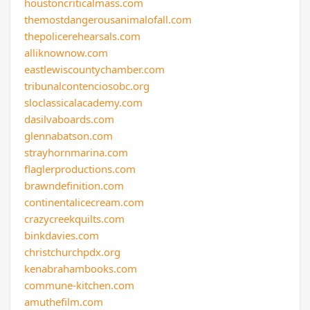
houstoncriticalmass.com
themostdangerousanimalofall.com
thepolicerehearsals.com
alliknownow.com
eastlewiscountychamber.com
tribunalcontenciosobc.org
sloclassicalacademy.com
dasilvaboards.com
glennabatson.com
strayhornmarina.com
flaglerproductions.com
brawndefinition.com
continentalicecream.com
crazycreekquilts.com
binkdavies.com
christchurchpdx.org
kenabrahambooks.com
commune-kitchen.com
amuthefilm.com