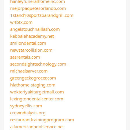
hanleyfuneralhomeinc.com
mejorpaquetesorlando.com
1stand10sportsbarandgrill.com
w4btx.com
angelstouchnaillash.com
kabbalahacademy.net
smilondental.com
newstarcollision.com
sasrentals.com
secondsighttechnology.com
michaelsarver.com
greengeckogrocer.com
hlathome-staging.com
wokteriyakitargetmall.com
lexingtondentalcenter.com
sydneyellis.com
crowndialysis.org
restauranttrainingprogram.com
allamericanpoolservice.net