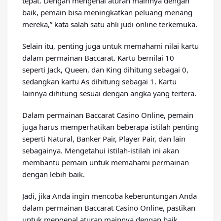
tepat. Dengan mengenal aturan mainnya dengan
baik, pemain bisa meningkatkan peluang menang
mereka,” kata salah satu ahli judi online terkemuka.
Selain itu, penting juga untuk memahami nilai kartu
dalam permainan Baccarat. Kartu bernilai 10
seperti Jack, Queen, dan King dihitung sebagai 0,
sedangkan kartu As dihitung sebagai 1. Kartu
lainnya dihitung sesuai dengan angka yang tertera.
Dalam permainan Baccarat Casino Online, pemain
juga harus memperhatikan beberapa istilah penting
seperti Natural, Banker Pair, Player Pair, dan lain
sebagainya. Mengetahui istilah-istilah ini akan
membantu pemain untuk memahami permainan
dengan lebih baik.
Jadi, jika Anda ingin mencoba keberuntungan Anda
dalam permainan Baccarat Casino Online, pastikan
untuk mengenal aturan mainnya dengan baik.