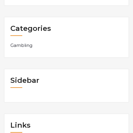
Categories
Gambling
Sidebar
Links