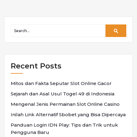
Recent Posts
Mitos dan Fakta Seputar Slot Online Gacor
Sejarah dan Asal Usul Togel 49 di Indonesia
Mengenal Jenis Permainan Slot Online Casino
Inilah Link Alternatif Sbobet yang Bisa Dipercaya
Panduan Login IDN Play: Tips dan Trik untuk
Pengguna Baru