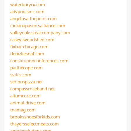
waterburyrx.com
advpoolsinc.com
angelosatthepoint.com
indianapastorsalliance.com
valleyoakssteakcompany.com
caseyswoodshed.com
fixhairchicago.com
denizliesnaf.com
constitutionconferences.com
patthecope.com
svitcs.com
seriouspizza.net
compassroseband.net
altumcore.com
animal-drive.com
tnamag.com
brooksshoesforkids.com
thayersselectmeats.com
aporiasolutions.com