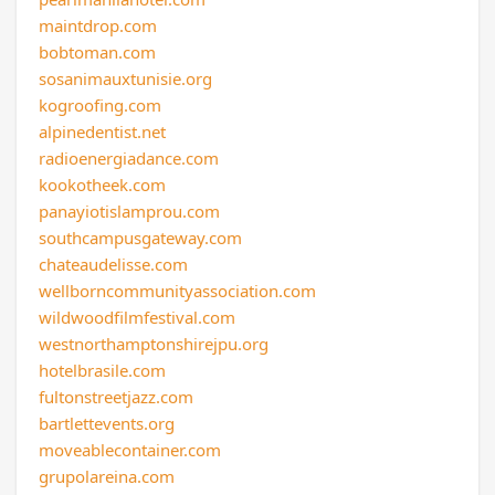
maintdrop.com
bobtoman.com
sosanimauxtunisie.org
kogroofing.com
alpinedentist.net
radioenergiadance.com
kookotheek.com
panayiotislamprou.com
southcampusgateway.com
chateaudelisse.com
wellborncommunityassociation.com
wildwoodfilmfestival.com
westnorthamptonshirejpu.org
hotelbrasile.com
fultonstreetjazz.com
bartlettevents.org
moveablecontainer.com
grupolareina.com