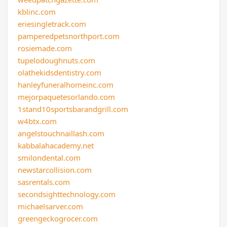
kblinc.com
eriesingletrack.com
pamperedpetsnorthport.com
rosiemade.com
tupelodoughnuts.com
olathekidsdentistry.com
hanleyfuneralhomeinc.com
mejorpaquetesorlando.com
1stand10sportsbarandgrill.com
w4btx.com
angelstouchnaillash.com
kabbalahacademy.net
smilondental.com
newstarcollision.com
sasrentals.com
secondsighttechnology.com
michaelsarver.com
greengeckogrocer.com