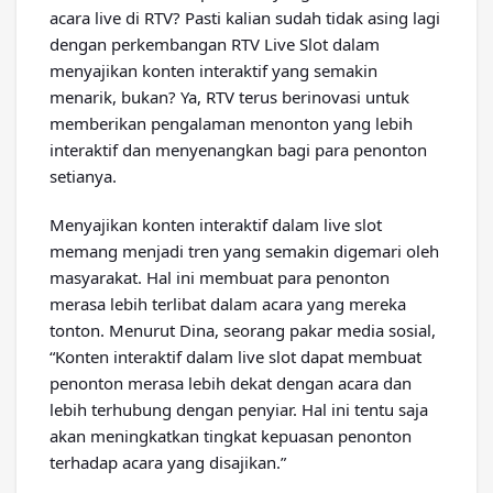
acara live di RTV? Pasti kalian sudah tidak asing lagi
dengan perkembangan RTV Live Slot dalam
menyajikan konten interaktif yang semakin
menarik, bukan? Ya, RTV terus berinovasi untuk
memberikan pengalaman menonton yang lebih
interaktif dan menyenangkan bagi para penonton
setianya.
Menyajikan konten interaktif dalam live slot
memang menjadi tren yang semakin digemari oleh
masyarakat. Hal ini membuat para penonton
merasa lebih terlibat dalam acara yang mereka
tonton. Menurut Dina, seorang pakar media sosial,
“Konten interaktif dalam live slot dapat membuat
penonton merasa lebih dekat dengan acara dan
lebih terhubung dengan penyiar. Hal ini tentu saja
akan meningkatkan tingkat kepuasan penonton
terhadap acara yang disajikan.”