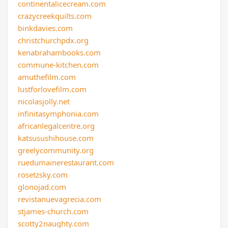
continentalicecream.com
crazycreekquilts.com
binkdavies.com
christchurchpdx.org
kenabrahambooks.com
commune-kitchen.com
amuthefilm.com
lustforlovefilm.com
nicolasjolly.net
infinitasymphonia.com
africanlegalcentre.org
katsusushihouse.com
greelycommunity.org
ruedumainerestaurant.com
rosetzsky.com
glonojad.com
revistanuevagrecia.com
stjames-church.com
scotty2naughty.com