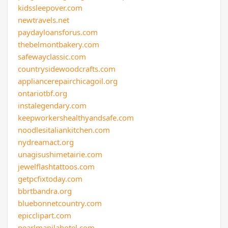
kidssleepover.com
newtravels.net
paydayloansforus.com
thebelmontbakery.com
safewayclassic.com
countrysidewoodcrafts.com
appliancerepairchicagoil.org
ontariotbf.org
instalegendary.com
keepworkershealthyandsafe.com
noodlesitaliankitchen.com
nydreamact.org
unagisushimetairie.com
jewelflashtattoos.com
getpcfixtoday.com
bbrtbandra.org
bluebonnetcountry.com
epicclipart.com
pearlmanilahotel.com