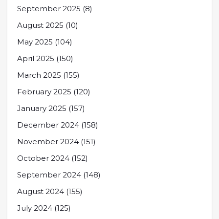
September 2025
(8)
August 2025
(10)
May 2025
(104)
April 2025
(150)
March 2025
(155)
February 2025
(120)
January 2025
(157)
December 2024
(158)
November 2024
(151)
October 2024
(152)
September 2024
(148)
August 2024
(155)
July 2024
(125)