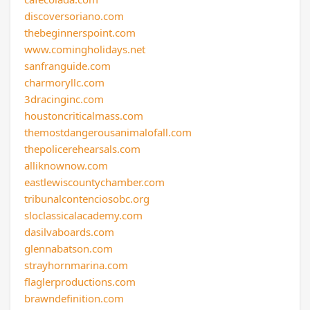
discoversoriano.com
thebeginnerspoint.com
www.comingholidays.net
sanfranguide.com
charmoryllc.com
3dracinginc.com
houstoncriticalmass.com
themostdangerousanimalofall.com
thepolicerehearsals.com
alliknownow.com
eastlewiscountychamber.com
tribunalcontenciosobc.org
sloclassicalacademy.com
dasilvaboards.com
glennabatson.com
strayhornmarina.com
flaglerproductions.com
brawndefinition.com