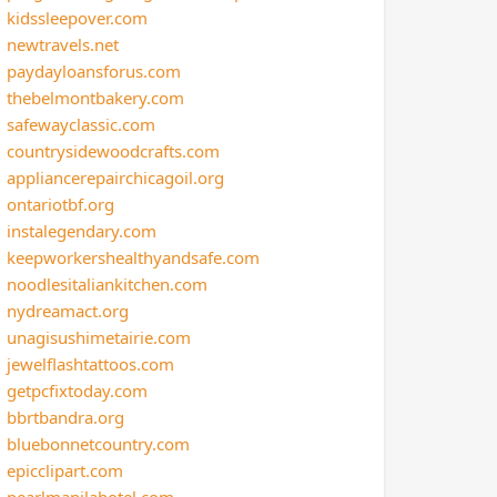
kidssleepover.com
newtravels.net
paydayloansforus.com
thebelmontbakery.com
safewayclassic.com
countrysidewoodcrafts.com
appliancerepairchicagoil.org
ontariotbf.org
instalegendary.com
keepworkershealthyandsafe.com
noodlesitaliankitchen.com
nydreamact.org
unagisushimetairie.com
jewelflashtattoos.com
getpcfixtoday.com
bbrtbandra.org
bluebonnetcountry.com
epicclipart.com