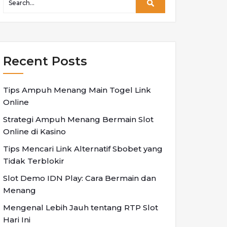
Recent Posts
Tips Ampuh Menang Main Togel Link
Online
Strategi Ampuh Menang Bermain Slot
Online di Kasino
Tips Mencari Link Alternatif Sbobet yang
Tidak Terblokir
Slot Demo IDN Play: Cara Bermain dan
Menang
Mengenal Lebih Jauh tentang RTP Slot
Hari Ini