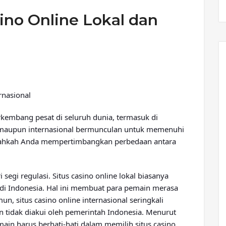
ino Online Lokal dan
rnasional
erkembang pesat di seluruh dunia, termasuk di
al maupun internasional bermunculan untuk memenuhi
rnahkah Anda mempertimbangkan perbedaan antara
segi regulasi. Situs casino online lokal biasanya
 di Indonesia. Hal ini membuat para pemain merasa
n, situs casino online internasional seringkali
in tidak diakui oleh pemerintah Indonesia. Menurut
ain harus berhati-hati dalam memilih situs casino