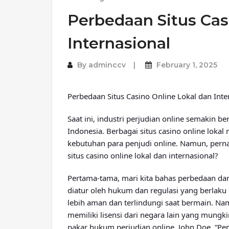
Perbedaan Situs Cas
Internasional
By
adminccv
February 1, 2025
Perbedaan Situs Casino Online Lokal dan Inte
Saat ini, industri perjudian online semakin b
Indonesia. Berbagai situs casino online lok
kebutuhan para penjudi online. Namun, pe
situs casino online lokal dan internasional?
Pertama-tama, mari kita bahas perbedaan dari 
diatur oleh hukum dan regulasi yang berlaku
lebih aman dan terlindungi saat bermain. Namu
memiliki lisensi dari negara lain yang mungk
pakar hukum perjudian online, John Doe, “Pem