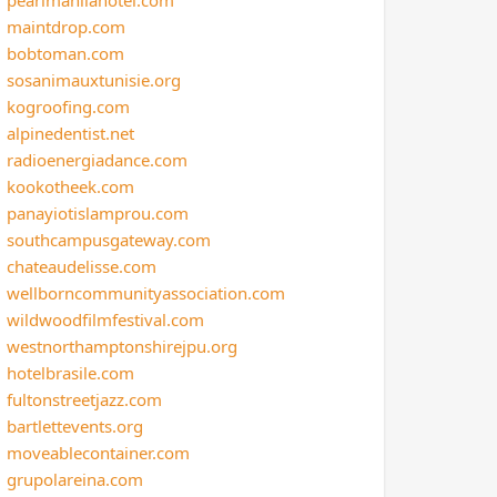
pearlmanilahotel.com
maintdrop.com
bobtoman.com
sosanimauxtunisie.org
kogroofing.com
alpinedentist.net
radioenergiadance.com
kookotheek.com
panayiotislamprou.com
southcampusgateway.com
chateaudelisse.com
wellborncommunityassociation.com
wildwoodfilmfestival.com
westnorthamptonshirejpu.org
hotelbrasile.com
fultonstreetjazz.com
bartlettevents.org
moveablecontainer.com
grupolareina.com