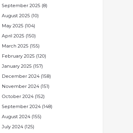
September 2025
(8)
August 2025
(10)
May 2025
(104)
April 2025
(150)
March 2025
(155)
February 2025
(120)
January 2025
(157)
December 2024
(158)
November 2024
(151)
October 2024
(152)
September 2024
(148)
August 2024
(155)
July 2024
(125)