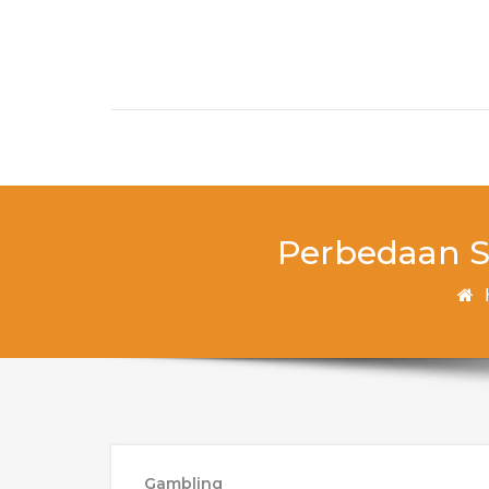
Skip to content
Perbedaan Si
Gambling