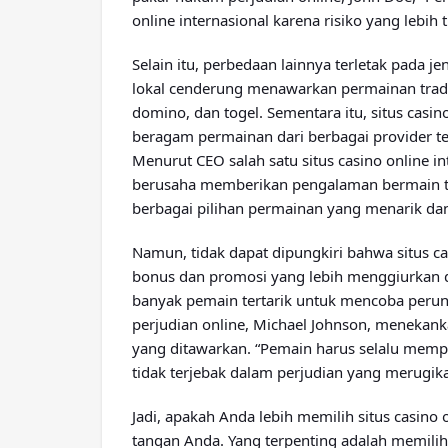
online internasional karena risiko yang lebi
Selain itu, perbedaan lainnya terletak pada j
lokal cenderung menawarkan permainan tradis
domino, dan togel. Sementara itu, situs casi
beragam permainan dari berbagai provider t
Menurut CEO salah satu situs casino online i
berusaha memberikan pengalaman bermain t
berbagai pilihan permainan yang menarik dan 
Namun, tidak dapat dipungkiri bahwa situs ca
bonus dan promosi yang lebih menggiurkan d
banyak pemain tertarik untuk mencoba perunt
perjudian online, Michael Johnson, menekank
yang ditawarkan. “Pemain harus selalu mempe
tidak terjebak dalam perjudian yang merugika
Jadi, apakah Anda lebih memilih situs casino 
tangan Anda. Yang terpenting adalah memilih