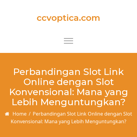
Skip to content
ccvoptica.com
Toggle
navigation
Perbandingan Slot Link
Online dengan Slot
Konvensional: Mana yang
Lebih Menguntungkan?
Home
/
Perbandingan Slot Link Online dengan Slot
Konvensional: Mana yang Lebih Menguntungkan?