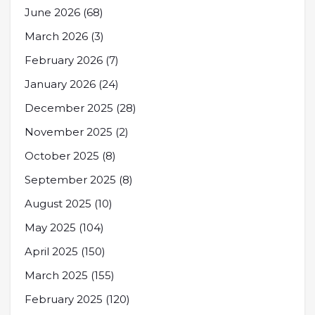
June 2026
(68)
March 2026
(3)
February 2026
(7)
January 2026
(24)
December 2025
(28)
November 2025
(2)
October 2025
(8)
September 2025
(8)
August 2025
(10)
May 2025
(104)
April 2025
(150)
March 2025
(155)
February 2025
(120)