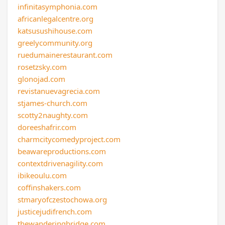
infinitasymphonia.com
africanlegalcentre.org
katsusushihouse.com
greelycommunity.org
ruedumainerestaurant.com
rosetzsky.com
glonojad.com
revistanuevagrecia.com
stjames-church.com
scotty2naughty.com
doreeshafrir.com
charmcitycomedyproject.com
beawareproductions.com
contextdrivenagility.com
ibikeoulu.com
coffinshakers.com
stmaryofczestochowa.org
justicejudifrench.com
thewanderingbridge.com