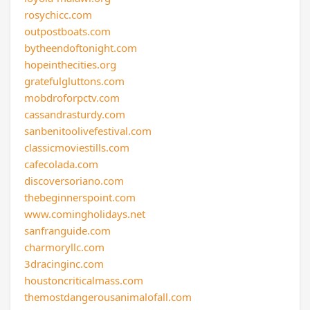
rosychicc.com
outpostboats.com
bytheendoftonight.com
hopeinthecities.org
gratefulgluttons.com
mobdroforpctv.com
cassandrasturdy.com
sanbenitoolivefestival.com
classicmoviestills.com
cafecolada.com
discoversoriano.com
thebeginnerspoint.com
www.comingholidays.net
sanfranguide.com
charmoryllc.com
3dracinginc.com
houstoncriticalmass.com
themostdangerousanimalofall.com