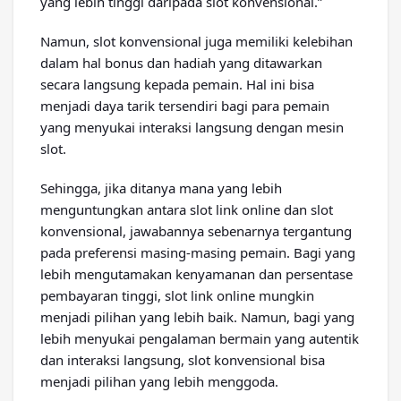
yang lebih tinggi daripada slot konvensional.”
Namun, slot konvensional juga memiliki kelebihan
dalam hal bonus dan hadiah yang ditawarkan
secara langsung kepada pemain. Hal ini bisa
menjadi daya tarik tersendiri bagi para pemain
yang menyukai interaksi langsung dengan mesin
slot.
Sehingga, jika ditanya mana yang lebih
menguntungkan antara slot link online dan slot
konvensional, jawabannya sebenarnya tergantung
pada preferensi masing-masing pemain. Bagi yang
lebih mengutamakan kenyamanan dan persentase
pembayaran tinggi, slot link online mungkin
menjadi pilihan yang lebih baik. Namun, bagi yang
lebih menyukai pengalaman bermain yang autentik
dan interaksi langsung, slot konvensional bisa
menjadi pilihan yang lebih menggoda.