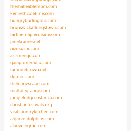
themalleablemom.com
kennethcoletime.com
hungryburlington.com
brunswickatlongstown.com
tartinemaplecuisine.com
janekramer.net
nizi-sushi.com
art-mengo.com
gaiaprimeradio.com
tammiebrown.net
dutonc.com
thelongescape.com
mattolegrange.com
junglelodgecostarica.com
christianfestivals.org
visitcountrykitchen.com
algarve-dolphins.com
alanveingrad.com