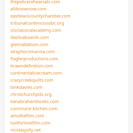
thepolicerehearsals.com
alliknownow.com
eastlewiscountychamber.com
tribunalcontenciosobc.org
sloclassicalacademy.com
dasilvaboards.com
glennabatson.com
strayhornmarina.com
flaglerproductions.com
brawndefinition.com
continentalicecream.com
crazycreekquilts.com
binkdavies.com
christchurchpdx.org
kenabrahambooks.com
commune-kitchen.com
amuthefilm.com
lustforlovefilm.com
nicolasjolly.net