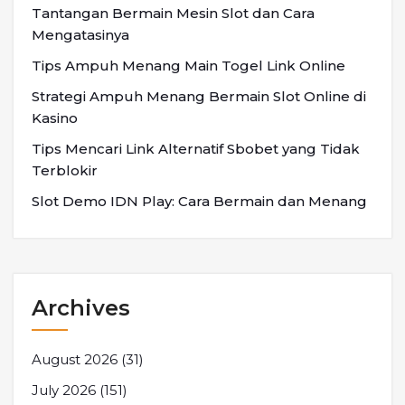
Tantangan Bermain Mesin Slot dan Cara
Mengatasinya
Tips Ampuh Menang Main Togel Link Online
Strategi Ampuh Menang Bermain Slot Online di
Kasino
Tips Mencari Link Alternatif Sbobet yang Tidak
Terblokir
Slot Demo IDN Play: Cara Bermain dan Menang
Archives
August 2026
(31)
July 2026
(151)