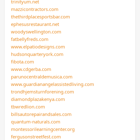
trinityum.net
mazzicontractors.com
thethirdplacesportsbar.com
ephesusrestaurant.net
woodyswellington.com
fatbellyfreds.com
www.elpatiodesigns.com
hudsonquarteryork.com
fibota.com
www.cdgerba.com
parunocentraldemusica.com
www.guardianangelassistedliving.com
trondhjemsturnforening.com
diamondplazakenya.com
tbwredlion.com
billsautorepairandsales.com
quantum-naturals.com
montessorilearningcenter.org
fergusonstreetfest.com