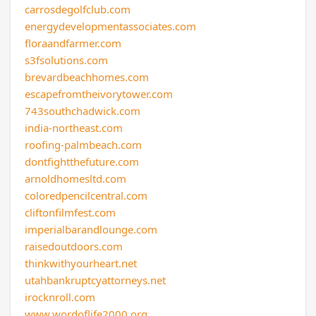
carrosdegolfclub.com
energydevelopmentassociates.com
floraandfarmer.com
s3fsolutions.com
brevardbeachhomes.com
escapefromtheivorytower.com
743southchadwick.com
india-northeast.com
roofing-palmbeach.com
dontfightthefuture.com
arnoldhomesltd.com
coloredpencilcentral.com
cliftonfilmfest.com
imperialbarandlounge.com
raisedoutdoors.com
thinkwithyourheart.net
utahbankruptcyattorneys.net
irocknroll.com
www.wordoflife2000.org