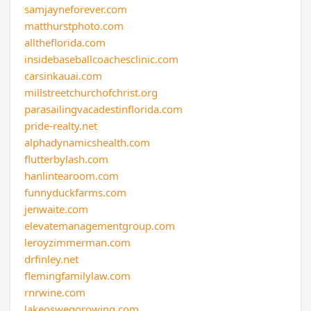
samjayneforever.com
matthurstphoto.com
alltheflorida.com
insidebaseballcoachesclinic.com
carsinkauai.com
millstreetchurchofchrist.org
parasailingvacadestinflorida.com
pride-realty.net
alphadynamicshealth.com
flutterbylash.com
hanlintearoom.com
funnyduckfarms.com
jenwaite.com
elevatemanagementgroup.com
leroyzimmerman.com
drfinley.net
flemingfamilylaw.com
rnrwine.com
lakeoswegorowing.com