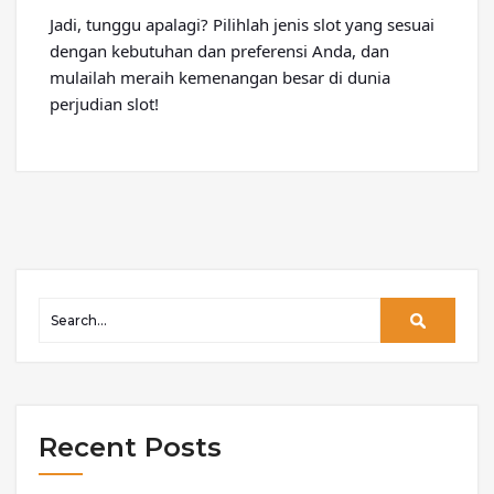
Jadi, tunggu apalagi? Pilihlah jenis slot yang sesuai
dengan kebutuhan dan preferensi Anda, dan
mulailah meraih kemenangan besar di dunia
perjudian slot!
Recent Posts