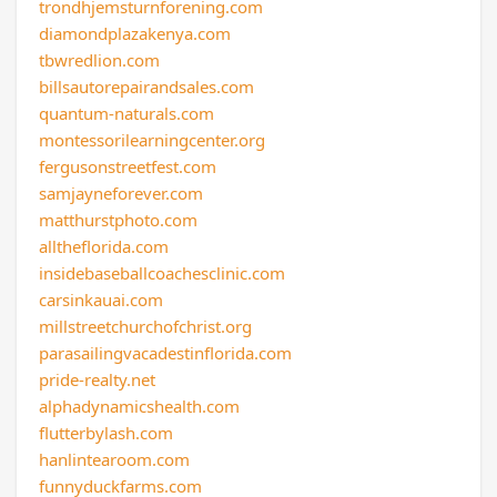
trondhjemsturnforening.com
diamondplazakenya.com
tbwredlion.com
billsautorepairandsales.com
quantum-naturals.com
montessorilearningcenter.org
fergusonstreetfest.com
samjayneforever.com
matthurstphoto.com
alltheflorida.com
insidebaseballcoachesclinic.com
carsinkauai.com
millstreetchurchofchrist.org
parasailingvacadestinflorida.com
pride-realty.net
alphadynamicshealth.com
flutterbylash.com
hanlintearoom.com
funnyduckfarms.com