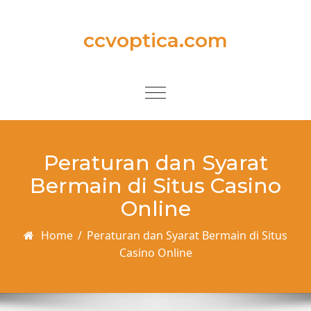
Skip to content
ccvoptica.com
Toggle
navigation
Peraturan dan Syarat
Bermain di Situs Casino
Online
Home
/
Peraturan dan Syarat Bermain di Situs
Casino Online