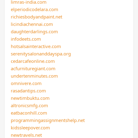
limras-india.com
elperiodicodelara.com
richiesbodyandpaint.net
licindiachennai.com
daughterdarlings.com
infodeets.com
hotsalsainteractive.com
serenitysalonanddayspa.org
cedarcafeonline.com
acfurnituregiant.com
undertenminutes.com
omnivere.com
rasadantips.com
newtimbuktu.com
altronicsmfg.com
eatbaconhill.com
programmingassignmentshelp.net
kidssleepover.com
newtravels.net