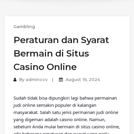
Gambling
Peraturan dan Syarat
Bermain di Situs
Casino Online
By
adminccv
August 16, 2024
Sudah tidak bisa dipungkiri lagi bahwa permainan
judi online semakin populer di kalangan
masyarakat. Salah satu jenis permainan judi online
yang digemari adalah casino online. Namun,
sebelum Anda mulai bermain di situs casino online,
ada beberapa peraturan dan syarat yang perlu