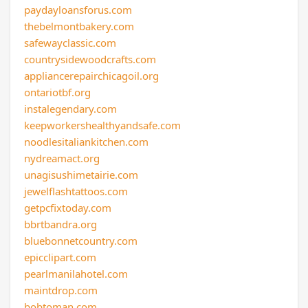
paydayloansforus.com
thebelmontbakery.com
safewayclassic.com
countrysidewoodcrafts.com
appliancerepairchicagoil.org
ontariotbf.org
instalegendary.com
keepworkershealthyandsafe.com
noodlesitaliankitchen.com
nydreamact.org
unagisushimetairie.com
jewelflashtattoos.com
getpcfixtoday.com
bbrtbandra.org
bluebonnetcountry.com
epicclipart.com
pearlmanilahotel.com
maintdrop.com
bobtoman.com