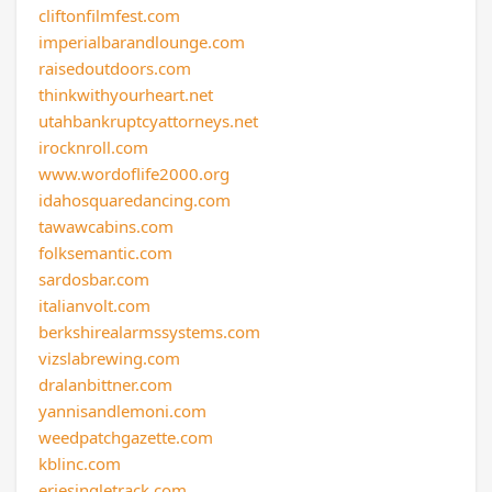
cliftonfilmfest.com
imperialbarandlounge.com
raisedoutdoors.com
thinkwithyourheart.net
utahbankruptcyattorneys.net
irocknroll.com
www.wordoflife2000.org
idahosquaredancing.com
tawawcabins.com
folksemantic.com
sardosbar.com
italianvolt.com
berkshirealarmssystems.com
vizslabrewing.com
dralanbittner.com
yannisandlemoni.com
weedpatchgazette.com
kblinc.com
eriesingletrack.com