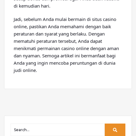
di kemudian hari.
Jadi, sebelum Anda mulai bermain di situs casino
online, pastikan Anda memahami dengan baik
peraturan dan syarat yang berlaku. Dengan
mematuhi peraturan tersebut, Anda dapat
menikmati permainan casino online dengan aman
dan nyaman. Semoga artikel ini bermanfaat bagi
Anda yang ingin mencoba peruntungan di dunia
judi online.