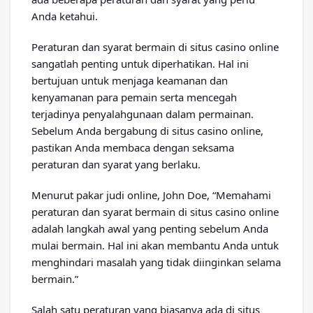
Anda ketahui.
Peraturan dan syarat bermain di situs casino online
sangatlah penting untuk diperhatikan. Hal ini
bertujuan untuk menjaga keamanan dan
kenyamanan para pemain serta mencegah
terjadinya penyalahgunaan dalam permainan.
Sebelum Anda bergabung di situs casino online,
pastikan Anda membaca dengan seksama
peraturan dan syarat yang berlaku.
Menurut pakar judi online, John Doe, “Memahami
peraturan dan syarat bermain di situs casino online
adalah langkah awal yang penting sebelum Anda
mulai bermain. Hal ini akan membantu Anda untuk
menghindari masalah yang tidak diinginkan selama
bermain.”
Salah satu peraturan yang biasanya ada di situs