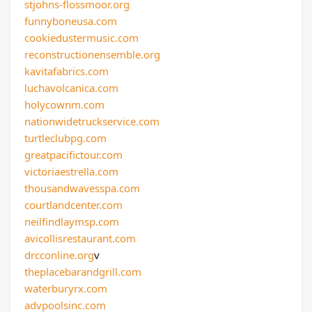
stjohns-flossmoor.org
funnyboneusa.com
cookiedustermusic.com
reconstructionensemble.org
kavitafabrics.com
luchavolcanica.com
holycownm.com
nationwidetruckservice.com
turtleclubpg.com
greatpacifictour.com
victoriaestrella.com
thousandwavesspa.com
courtlandcenter.com
neilfindlaymsp.com
avicollisrestaurant.com
drcconline.org
v
theplacebarandgrill.com
waterburyrx.com
advpoolsinc.com