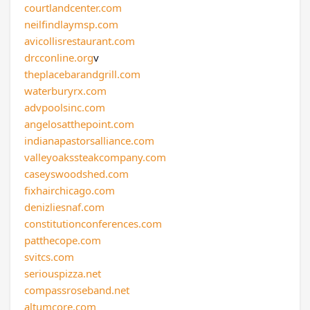
courtlandcenter.com
neilfindlaymsp.com
avicollisrestaurant.com
drcconline.org
v
theplacebarandgrill.com
waterburyrx.com
advpoolsinc.com
angelosatthepoint.com
indianapastorsalliance.com
valleyoakssteakcompany.com
caseyswoodshed.com
fixhairchicago.com
denizliesnaf.com
constitutionconferences.com
patthecope.com
svitcs.com
seriouspizza.net
compassroseband.net
altumcore.com