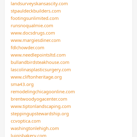
landsurveyskansascity.com
stpauldeckbuilders.com
footingsunlimited.com
runsnoqualmie.com
www.docsdrugs.com
www.margiesdiner.com
fdlchowder.com
www.needlepointsltd.com
bullandbirdsteakhouse.com
lascolinasplasticsurgery.com
www.cliftonheritage.org
sma43.org
remodelingchicagoonline.com
brentwoodyogacenter.com
www.tiptonlandscaping.com
steppingupstewardship.org
ccvoptica.com
washingtonlehigh.com
luigisbakery.com