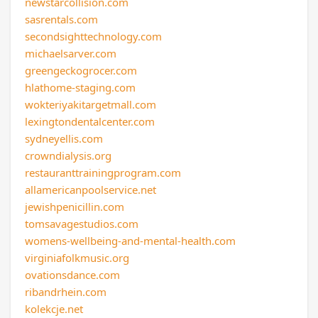
newstarcollision.com
sasrentals.com
secondsighttechnology.com
michaelsarver.com
greengeckogrocer.com
hlathome-staging.com
wokteriyakitargetmall.com
lexingtondentalcenter.com
sydneyellis.com
crowndialysis.org
restauranttrainingprogram.com
allamericanpoolservice.net
jewishpenicillin.com
tomsavagestudios.com
womens-wellbeing-and-mental-health.com
virginiafolkmusic.org
ovationsdance.com
ribandrhein.com
kolekcje.net