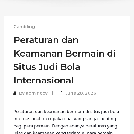
Gambling
Peraturan dan
Keamanan Bermain di
Situs Judi Bola
Internasional
By
adminccv
June 28, 2026
Peraturan dan keamanan bermain di situs judi bola
internasional merupakan hal yang sangat penting
bagi para pemain. Dengan adanya peraturan yang
jelas dan keamanan yang terjamin, para pemain