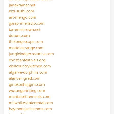
janekramer.net
nizi-sushi.com
art-mengo.com
gaiaprimeradio.com
tammiebrown.net
dutonc.com
thelongescape.com
mattolegrange.com
junglelodgecostarica.com
christianfestivals.org
visitcountrykitchen.com
algarve-dolphins.com
alanveingrad.com
ginosonhiggins.com
wutungprinting.com
maritalsettlements.com
milwbikeskaterental.com
baymontjacksonms.com