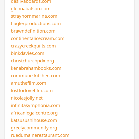
dasilvaboards.com
glennabatson.com
strayhornmarina.com
flaglerproductions.com
brawndefinition.com
continentalicecream.com
crazycreekquilts.com
binkdavies.com
christchurchpdx.org
kenabrahambooks.com
commune-kitchen.com
amuthefilm.com
lustforlovefilm.com
nicolasjolly.net
infinitasymphonia.com
africanlegalcentre.org
katsusushihouse.com
greelycommunity.org
ruedumainerestaurant.com