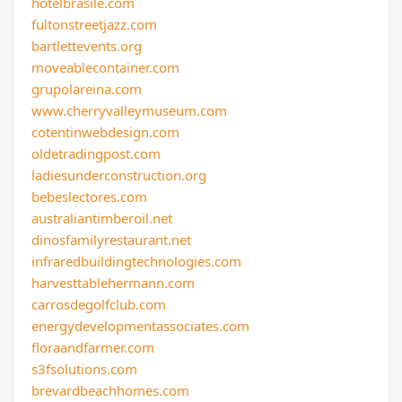
hotelbrasile.com
fultonstreetjazz.com
bartlettevents.org
moveablecontainer.com
grupolareina.com
www.cherryvalleymuseum.com
cotentinwebdesign.com
oldetradingpost.com
ladiesunderconstruction.org
bebeslectores.com
australiantimberoil.net
dinosfamilyrestaurant.net
infraredbuildingtechnologies.com
harvesttablehermann.com
carrosdegolfclub.com
energydevelopmentassociates.com
floraandfarmer.com
s3fsolutions.com
brevardbeachhomes.com