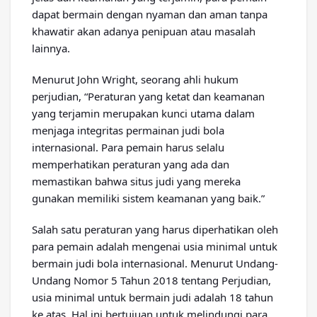
dapat bermain dengan nyaman dan aman tanpa
khawatir akan adanya penipuan atau masalah
lainnya.
Menurut John Wright, seorang ahli hukum
perjudian, “Peraturan yang ketat dan keamanan
yang terjamin merupakan kunci utama dalam
menjaga integritas permainan judi bola
internasional. Para pemain harus selalu
memperhatikan peraturan yang ada dan
memastikan bahwa situs judi yang mereka
gunakan memiliki sistem keamanan yang baik.”
Salah satu peraturan yang harus diperhatikan oleh
para pemain adalah mengenai usia minimal untuk
bermain judi bola internasional. Menurut Undang-
Undang Nomor 5 Tahun 2018 tentang Perjudian,
usia minimal untuk bermain judi adalah 18 tahun
ke atas. Hal ini bertujuan untuk melindungi para