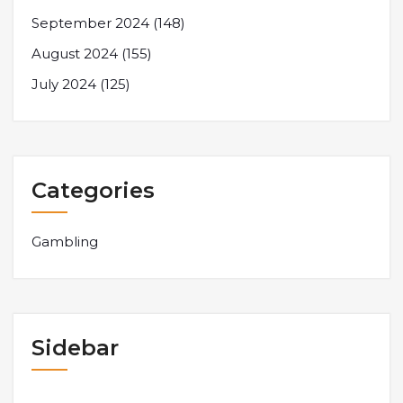
September 2024
(148)
August 2024
(155)
July 2024
(125)
Categories
Gambling
Sidebar