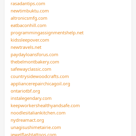
rasadantips.com
newtimbuktu.com
altronicsmfg.com
eatbaconhill.com
programmingassignmentshelp.net
kidssleepover.com
newtravels.net
paydayloansforus.com
thebelmontbakery.com
safewayclassic.com
countrysidewoodcrafts.com
appliancerepairchicagoil.org
ontariotbf.org
instalegendary.com
keepworkershealthyandsafe.com
noodlesitaliankitchen.com
nydreamact.org
unagisushimetairie.com
jewelflashtattoos.com