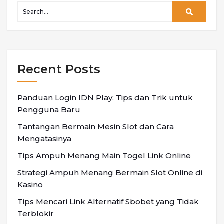
Recent Posts
Panduan Login IDN Play: Tips dan Trik untuk
Pengguna Baru
Tantangan Bermain Mesin Slot dan Cara
Mengatasinya
Tips Ampuh Menang Main Togel Link Online
Strategi Ampuh Menang Bermain Slot Online di
Kasino
Tips Mencari Link Alternatif Sbobet yang Tidak
Terblokir