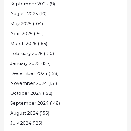
September 2025
(8)
August 2025
(10)
May 2025
(104)
April 2025
(150)
March 2025
(155)
February 2025
(120)
January 2025
(157)
December 2024
(158)
November 2024
(151)
October 2024
(152)
September 2024
(148)
August 2024
(155)
July 2024
(125)