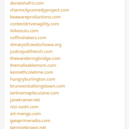
doreeshafrir.com
charmcitycomedyproject.com
beawareproductions.com
contextdrivenagility.com
ibikeoulu.com
coffinshakers.com
stmaryofczestochowa.org
justicejudifrench.com
thewanderingbridge.com
themalleablemom.com
kennethcoletime.com
hungryburlington.com
brunswickatlongstown.com
tartinemaplecuisine.com
janekramer.net
nizi-sushi.com
art-mengo.com
gaiaprimeradio.com
tammiebrown.net