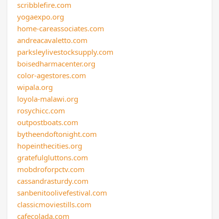
scribblefire.com
yogaexpo.org
home-careassociates.com
andreacavaletto.com
parksleylivestocksupply.com
boisedharmacenter.org
color-agestores.com
wipala.org
loyola-malawi.org
rosychicc.com
outpostboats.com
bytheendoftonight.com
hopeinthecities.org
gratefulgluttons.com
mobdroforpctv.com
cassandrasturdy.com
sanbenitoolivefestival.com
classicmoviestills.com
cafecolada.com