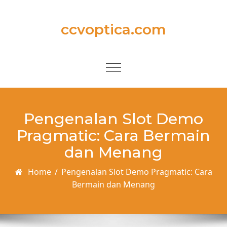
Skip to content
ccvoptica.com
Toggle
navigation
Pengenalan Slot Demo
Pragmatic: Cara Bermain
dan Menang
Home
/
Pengenalan Slot Demo Pragmatic: Cara
Bermain dan Menang