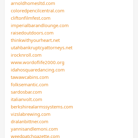
arnoldhomesltd.com
coloredpencilcentral.com
cliftonfilmfest.com
imperialbarandlounge.com
raisedoutdoors.com
thinkwithyourheart.net
utahbankruptcyattorneys.net
irocknroll.com
www.wordoflife2000.org
idahosquaredancing.com
tawawcabins.com
folksemantic.com
sardosbar.com
italianvolt.com
berkshirealarmssystems.com
vizslabrewing.com
dralanbittner.com
yannisandlemoni.com
weedpatchgazette.com