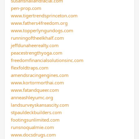
susansnailandfacial.com
pen-prop.com
www.tigertrendsprinceton.com
www.fathers4freedom.org
www.topperlyngundogs.com
runningoftheelkhalf.com
jeffdunaheerealty.com
peacestrengthyoga.com
freedomfinancialsolutionsinc.com
flexfoldtraps.com
amendsracingengines.com
www.kortormorthai.com
www.fatandqueer.com
anneashleyumc.org
landsurveyskansascity.com
stpauldeckbuilders.com
footingsunlimited.com
runsnoqualmie.com
www.docsdrugs.com