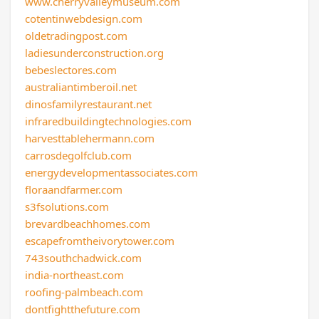
www.cherryvalleymuseum.com
cotentinwebdesign.com
oldetradingpost.com
ladiesunderconstruction.org
bebeslectores.com
australiantimberoil.net
dinosfamilyrestaurant.net
infraredbuildingtechnologies.com
harvesttablehermann.com
carrosdegolfclub.com
energydevelopmentassociates.com
floraandfarmer.com
s3fsolutions.com
brevardbeachhomes.com
escapefromtheivorytower.com
743southchadwick.com
india-northeast.com
roofing-palmbeach.com
dontfightthefuture.com