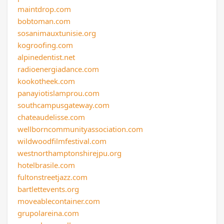
maintdrop.com
bobtoman.com
sosanimauxtunisie.org
kogroofing.com
alpinedentist.net
radioenergiadance.com
kookotheek.com
panayiotislamprou.com
southcampusgateway.com
chateaudelisse.com
wellborncommunityassociation.com
wildwoodfilmfestival.com
westnorthamptonshirejpu.org
hotelbrasile.com
fultonstreetjazz.com
bartlettevents.org
moveablecontainer.com
grupolareina.com