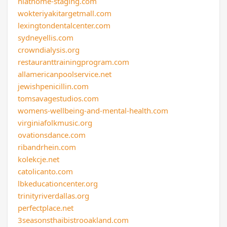
hlathome-staging.com
wokteriyakitargetmall.com
lexingtondentalcenter.com
sydneyellis.com
crowndialysis.org
restauranttrainingprogram.com
allamericanpoolservice.net
jewishpenicillin.com
tomsavagestudios.com
womens-wellbeing-and-mental-health.com
virginiafolkmusic.org
ovationsdance.com
ribandrhein.com
kolekcje.net
catolicanto.com
lbkeducationcenter.org
trinityriverdallas.org
perfectplace.net
3seasonsthaibistrooakland.com