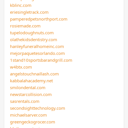
kblinc.com
eriesingletrack.com
pamperedpetsnorthport.com
rosiemade.com
tupelodoughnuts.com
olathekidsdentistry.com
hanleyfuneralhomeinc.com
mejorpaquetesorlando.com
1stand10sportsbarandgrill.com
w4btx.com
angelstouchnaillash.com
kabbalahacademy.net
smilondental.com
newstarcollision.com
sasrentals.com
secondsighttechnology.com
michaelsarver.com
greengeckogrocer.com