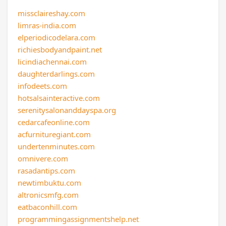
missclaireshay.com
limras-india.com
elperiodicodelara.com
richiesbodyandpaint.net
licindiachennai.com
daughterdarlings.com
infodeets.com
hotsalsainteractive.com
serenitysalonanddayspa.org
cedarcafeonline.com
acfurnituregiant.com
undertenminutes.com
omnivere.com
rasadantips.com
newtimbuktu.com
altronicsmfg.com
eatbaconhill.com
programmingassignmentshelp.net