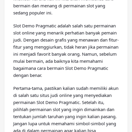
bermain dan menang di permainan slot yang
sedang populer ini.
Slot Demo Pragmatic adalah salah satu permainan
slot online yang menarik perhatian banyak pemain
judi. Dengan desain grafis yang menawan dan fitur-
fitur yang menggiurkan, tidak heran jika permainan
ini menjadi favorit banyak orang. Namun, sebelum
mulai bermain, ada baiknya kita memahami
bagaimana cara bermain Slot Demo Pragmatic
dengan benar.
Pertama-tama, pastikan kalian sudah memiliki akun
di salah satu situs judi online yang menyediakan
permainan Slot Demo Pragmatic. Setelah itu,
pilihlah permainan slot yang ingin dimainkan dan
tentukan jumlah taruhan yang ingin kalian pasang.
Jangan lupa untuk memahami simbol-simbol yang
ada di dalam permainan agar kalian bisa