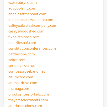
waterburyrx.com
advpoolsinc.com
angelosatthepoint.com
indianapastorsalliance.com
valleyoakssteakcompany.com
caseyswoodshed.com
fixhairchicago.com
denizliesnaf.com
constitutionconferences.com
patthecope.com
svitcs.com
seriouspizza.net
compassroseband.net
altumcore.com
animal-drive.com
tnamag.com
brooksshoesforkids.com
thayersselectmeats.com
aporiasolutions.com