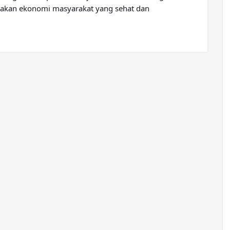
takan ekonomi masyarakat yang sehat dan