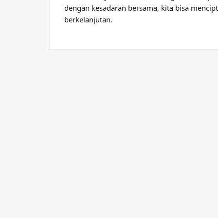
dengan kesadaran bersama, kita bisa mencip
berkelanjutan.