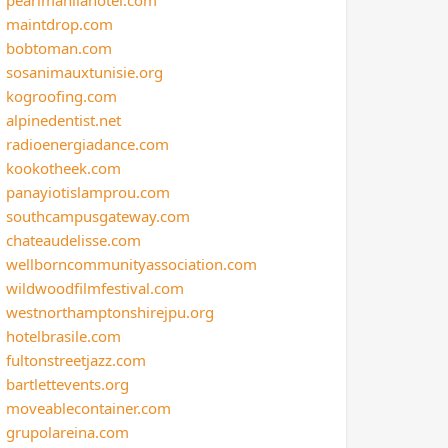
pearlmanilahotel.com
maintdrop.com
bobtoman.com
sosanimauxtunisie.org
kogroofing.com
alpinedentist.net
radioenergiadance.com
kookotheek.com
panayiotislamprou.com
southcampusgateway.com
chateaudelisse.com
wellborncommunityassociation.com
wildwoodfilmfestival.com
westnorthamptonshirejpu.org
hotelbrasile.com
fultonstreetjazz.com
bartlettevents.org
moveablecontainer.com
grupolareina.com