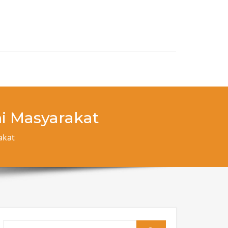
i Masyarakat
akat