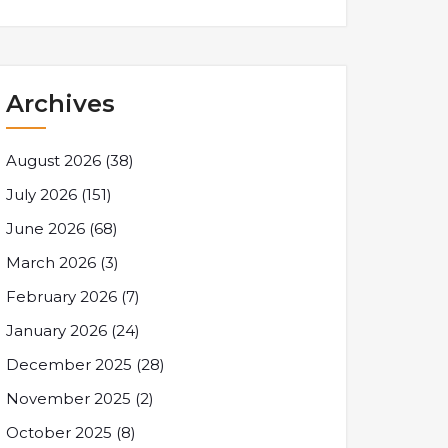
Archives
August 2026
(38)
July 2026
(151)
June 2026
(68)
March 2026
(3)
February 2026
(7)
January 2026
(24)
December 2025
(28)
November 2025
(2)
October 2025
(8)