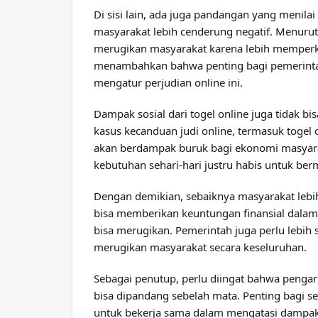
Di sisi lain, ada juga pandangan yang menil
masyarakat lebih cenderung negatif. Menurut 
merugikan masyarakat karena lebih memperkua
menambahkan bahwa penting bagi pemerinta
mengatur perjudian online ini.
Dampak sosial dari togel online juga tidak bi
kasus kecanduan judi online, termasuk togel o
akan berdampak buruk bagi ekonomi masyara
kebutuhan sehari-hari justru habis untuk berm
Dengan demikian, sebaiknya masyarakat lebi
bisa memberikan keuntungan finansial dala
bisa merugikan. Pemerintah juga perlu lebih 
merugikan masyarakat secara keseluruhan.
Sebagai penutup, perlu diingat bahwa pengar
bisa dipandang sebelah mata. Penting bagi 
untuk bekerja sama dalam mengatasi dampak n