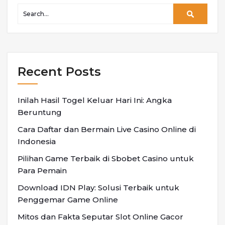
Recent Posts
Inilah Hasil Togel Keluar Hari Ini: Angka
Beruntung
Cara Daftar dan Bermain Live Casino Online di
Indonesia
Pilihan Game Terbaik di Sbobet Casino untuk
Para Pemain
Download IDN Play: Solusi Terbaik untuk
Penggemar Game Online
Mitos dan Fakta Seputar Slot Online Gacor