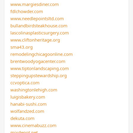
www.margiesdiner.com
fdlchowder.com
www.needlepointsltd.com
bullandbirdsteakhouse.com
lascolinasplasticsurgery.com
www.cliftonheritage.org
sma43.org
remodelingchicagoonline.com
brentwoodyogacenter.com
www.tiptonlandscaping.com
steppingupstewardship.org
ccvoptica.com
washingtonlehigh.com
luigisbakery.com
hanabi-sushi.com
wolfandzed.com
dekuta.com
www.cinemabuzz.com
mixdepot.net