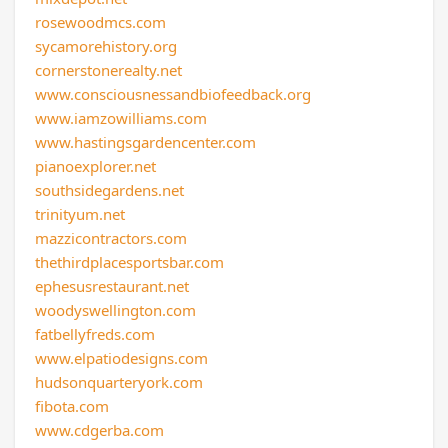
rosewoodmcs.com
sycamorehistory.org
cornerstonerealty.net
www.consciousnessandbiofeedback.org
www.iamzowilliams.com
www.hastingsgardencenter.com
pianoexplorer.net
southsidegardens.net
trinityum.net
mazzicontractors.com
thethirdplacesportsbar.com
ephesusrestaurant.net
woodyswellington.com
fatbellyfreds.com
www.elpatiodesigns.com
hudsonquarteryork.com
fibota.com
www.cdgerba.com