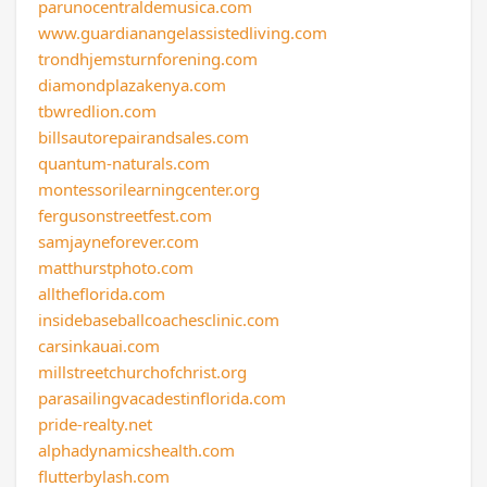
parunocentraldemusica.com
www.guardianangelassistedliving.com
trondhjemsturnforening.com
diamondplazakenya.com
tbwredlion.com
billsautorepairandsales.com
quantum-naturals.com
montessorilearningcenter.org
fergusonstreetfest.com
samjayneforever.com
matthurstphoto.com
alltheflorida.com
insidebaseballcoachesclinic.com
carsinkauai.com
millstreetchurchofchrist.org
parasailingvacadestinflorida.com
pride-realty.net
alphadynamicshealth.com
flutterbylash.com