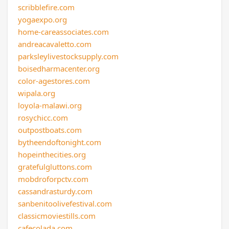
scribblefire.com
yogaexpo.org
home-careassociates.com
andreacavaletto.com
parksleylivestocksupply.com
boisedharmacenter.org
color-agestores.com
wipala.org
loyola-malawi.org
rosychicc.com
outpostboats.com
bytheendoftonight.com
hopeinthecities.org
gratefulgluttons.com
mobdroforpctv.com
cassandrasturdy.com
sanbenitoolivefestival.com
classicmoviestills.com
cafecolada.com