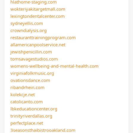
hlathome-staging.com
wokteriyakitargetmall.com
lexingtondentalcenter.com
sydneyellis.com
crowndialysis.org
restauranttrainingprogram.com
allamericanpoolservice.net
jewishpenicillin.com
tomsavagestudios.com
womens-wellbeing-and-mental-health.com
virginiafolkmusic.org
ovationsdance.com
ribandrhein.com
kolekcje.net
catolicanto.com
lbkeducationcenter.org
trinityriverdallas.org
perfectplace.net
3seasonsthaibistrooakland.com