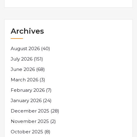
Archives
August 2026
(40)
July 2026
(151)
June 2026
(68)
March 2026
(3)
February 2026
(7)
January 2026
(24)
December 2025
(28)
November 2025
(2)
October 2025
(8)