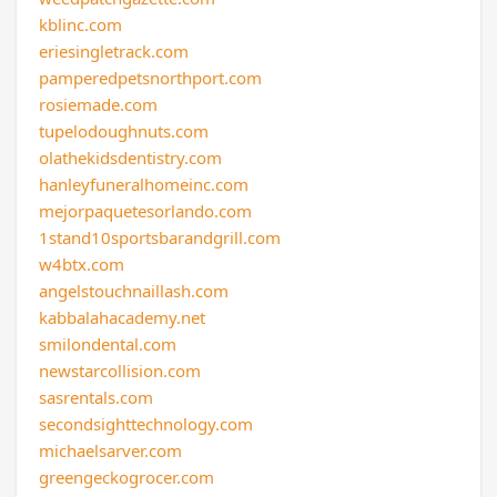
kblinc.com
eriesingletrack.com
pamperedpetsnorthport.com
rosiemade.com
tupelodoughnuts.com
olathekidsdentistry.com
hanleyfuneralhomeinc.com
mejorpaquetesorlando.com
1stand10sportsbarandgrill.com
w4btx.com
angelstouchnaillash.com
kabbalahacademy.net
smilondental.com
newstarcollision.com
sasrentals.com
secondsighttechnology.com
michaelsarver.com
greengeckogrocer.com