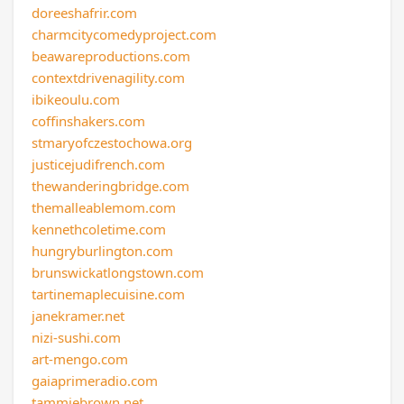
doreeshafrir.com
charmcitycomedyproject.com
beawareproductions.com
contextdrivenagility.com
ibikeoulu.com
coffinshakers.com
stmaryofczestochowa.org
justicejudifrench.com
thewanderingbridge.com
themalleablemom.com
kennethcoletime.com
hungryburlington.com
brunswickatlongstown.com
tartinemaplecuisine.com
janekramer.net
nizi-sushi.com
art-mengo.com
gaiaprimeradio.com
tammiebrown.net