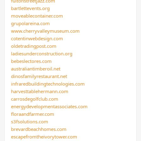
fultonstreetjazz.com
bartlettevents.org
moveablecontainer.com
grupolareina.com
www.cherryvalleymuseum.com
cotentinwebdesign.com
oldetradingpost.com
ladiesunderconstruction.org
bebeslectores.com
australiantimberoil.net
dinosfamilyrestaurant.net
infraredbuildingtechnologies.com
harvesttablehermann.com
carrosdegolfclub.com
energydevelopmentassociates.com
floraandfarmer.com
s3fsolutions.com
brevardbeachhomes.com
escapefromtheivorytower.com