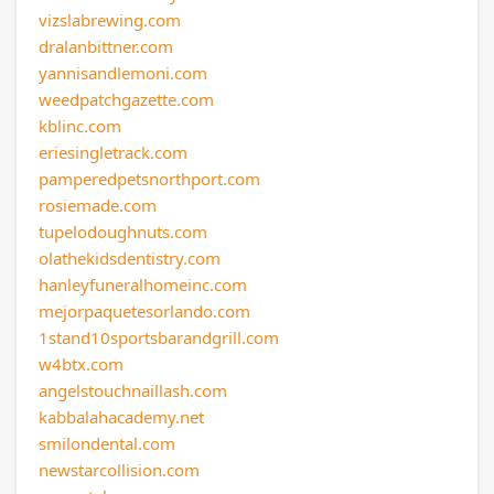
vizslabrewing.com
dralanbittner.com
yannisandlemoni.com
weedpatchgazette.com
kblinc.com
eriesingletrack.com
pamperedpetsnorthport.com
rosiemade.com
tupelodoughnuts.com
olathekidsdentistry.com
hanleyfuneralhomeinc.com
mejorpaquetesorlando.com
1stand10sportsbarandgrill.com
w4btx.com
angelstouchnaillash.com
kabbalahacademy.net
smilondental.com
newstarcollision.com