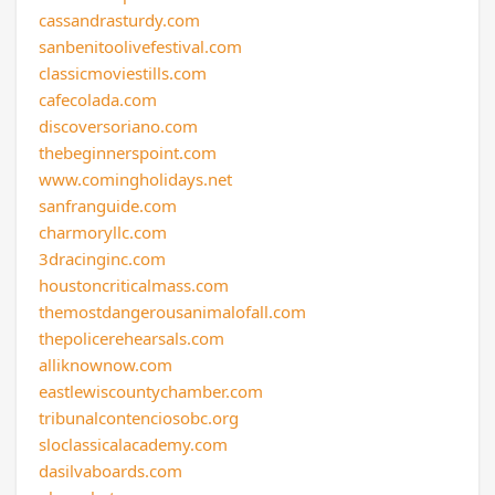
cassandrasturdy.com
sanbenitoolivefestival.com
classicmoviestills.com
cafecolada.com
discoversoriano.com
thebeginnerspoint.com
www.comingholidays.net
sanfranguide.com
charmoryllc.com
3dracinginc.com
houstoncriticalmass.com
themostdangerousanimalofall.com
thepolicerehearsals.com
alliknownow.com
eastlewiscountychamber.com
tribunalcontenciosobc.org
sloclassicalacademy.com
dasilvaboards.com