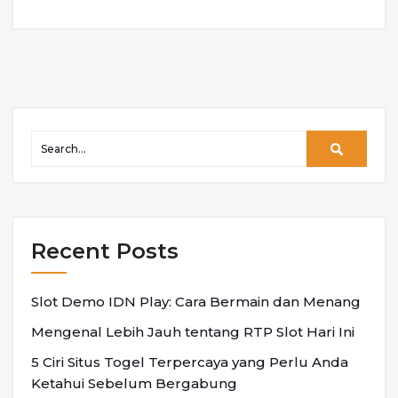
Recent Posts
Slot Demo IDN Play: Cara Bermain dan Menang
Mengenal Lebih Jauh tentang RTP Slot Hari Ini
5 Ciri Situs Togel Terpercaya yang Perlu Anda
Ketahui Sebelum Bergabung