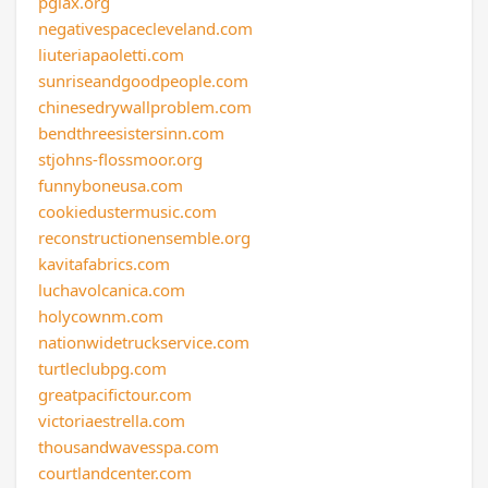
pglax.org
negativespacecleveland.com
liuteriapaoletti.com
sunriseandgoodpeople.com
chinesedrywallproblem.com
bendthreesistersinn.com
stjohns-flossmoor.org
funnyboneusa.com
cookiedustermusic.com
reconstructionensemble.org
kavitafabrics.com
luchavolcanica.com
holycownm.com
nationwidetruckservice.com
turtleclubpg.com
greatpacifictour.com
victoriaestrella.com
thousandwavesspa.com
courtlandcenter.com