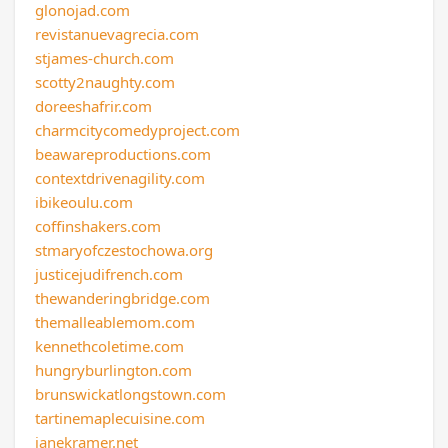
glonojad.com
revistanuevagrecia.com
stjames-church.com
scotty2naughty.com
doreeshafrir.com
charmcitycomedyproject.com
beawareproductions.com
contextdrivenagility.com
ibikeoulu.com
coffinshakers.com
stmaryofczestochowa.org
justicejudifrench.com
thewanderingbridge.com
themalleablemom.com
kennethcoletime.com
hungryburlington.com
brunswickatlongstown.com
tartinemaplecuisine.com
janekramer.net