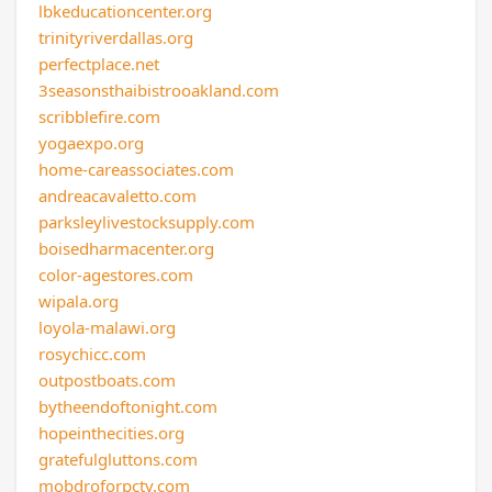
lbkeducationcenter.org
trinityriverdallas.org
perfectplace.net
3seasonsthaibistrooakland.com
scribblefire.com
yogaexpo.org
home-careassociates.com
andreacavaletto.com
parksleylivestocksupply.com
boisedharmacenter.org
color-agestores.com
wipala.org
loyola-malawi.org
rosychicc.com
outpostboats.com
bytheendoftonight.com
hopeinthecities.org
gratefulgluttons.com
mobdroforpctv.com