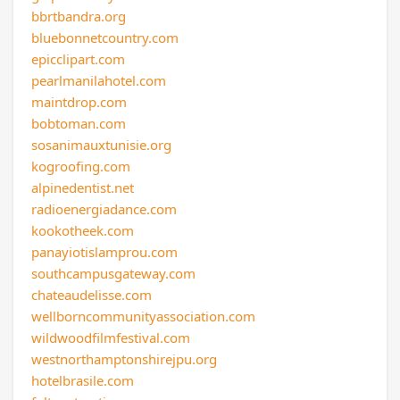
bbrtbandra.org
bluebonnetcountry.com
epicclipart.com
pearlmanilahotel.com
maintdrop.com
bobtoman.com
sosanimauxtunisie.org
kogroofing.com
alpinedentist.net
radioenergiadance.com
kookotheek.com
panayiotislamprou.com
southcampusgateway.com
chateaudelisse.com
wellborncommunityassociation.com
wildwoodfilmfestival.com
westnorthamptonshirejpu.org
hotelbrasile.com