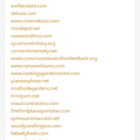
wolfandzed.com
dekuta.com
www.cinemabuzz.com
mixdepot.net
rosewoodmcs.com
sycamorehistory.org
cornerstonerealty.net
www.consciousnessandbiofeedback.org
www.iamzowilliams.com
www.hastingsgardencenter.com
pianoexplorer.net
southsidegardens.net
trinityum.net
mazzicontractors.com
thethirdplacesportsbar.com
ephesusrestaurant.net
woodyswellington.com
fatbellyfreds.com