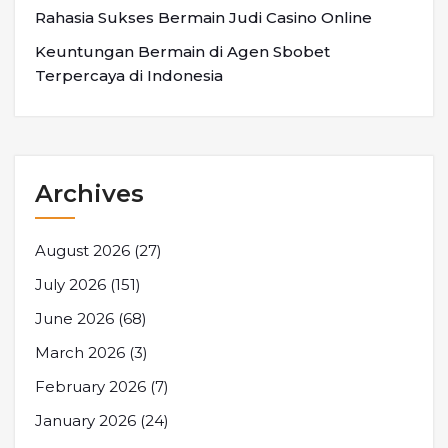
Rahasia Sukses Bermain Judi Casino Online
Keuntungan Bermain di Agen Sbobet
Terpercaya di Indonesia
Archives
August 2026
(27)
July 2026
(151)
June 2026
(68)
March 2026
(3)
February 2026
(7)
January 2026
(24)