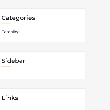
Categories
Gambling
Sidebar
Links