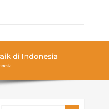
ik di Indonesia
onesia