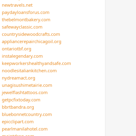
newtravels.net
paydayloansforus.com
thebelmontbakery.com
safewayclassic.com
countrysidewoodcrafts.com
appliancerepairchicagoil.org
ontariotbf.org
instalegendary.com
keepworkershealthyandsafe.com
noodlesitaliankitchen.com
nydreamact.org
unagisushimetairie.com
jewelflashtattoos.com
getpcfixtoday.com
bbrtbandra.org
bluebonnetcountry.com
epicclipart.com
pearlmanilahotel.com