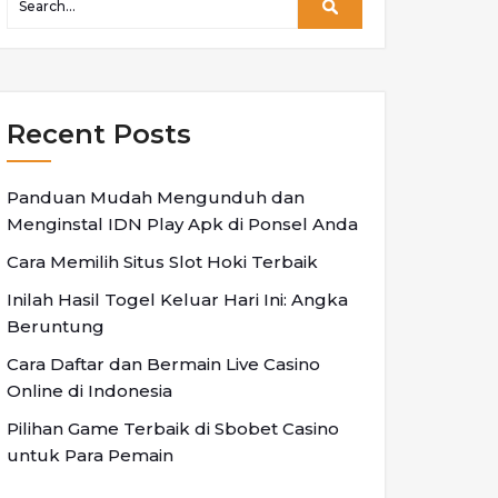
Recent Posts
Panduan Mudah Mengunduh dan
Menginstal IDN Play Apk di Ponsel Anda
Cara Memilih Situs Slot Hoki Terbaik
Inilah Hasil Togel Keluar Hari Ini: Angka
Beruntung
Cara Daftar dan Bermain Live Casino
Online di Indonesia
Pilihan Game Terbaik di Sbobet Casino
untuk Para Pemain