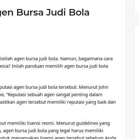
en Bursa Judi Bola
istilah agen bursa judi bola. Namun, bagaimana cara
nesia? Inilah panduan memilih agen bursa judi bola
tasi agen bursa judi bola tersebut. Menurut John
ine, “Reputasi sebuah agen sangat penting dalam
stikan agen tersebut memiliki reputasi yang baik dan
ebut memiliki lisensi resmi. Menurut guidelines yang
, agen bursa judi bola yang legal harus memiliki
u untuk menanyakan lisensi agen tersebut sebelum Anda