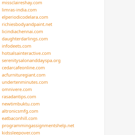
missclaireshay.com
limras-india.com
elperiodicodelara.com
richiesbodyandpaint.net
licindiachennai.com
daughterdarlings.com
infodeets.com
hotsalsainteractive.com
serenitysalonanddayspa.org
cedarcafeonline.com
acfurnituregiant.com
undertenminutes.com
omnivere.com
rasadantips.com
newtimbuktu.com
altronicsmfg.com
eatbaconhill.com
programmingassignmentshelp.net
kidssleepover.com