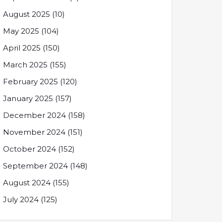
August 2025
(10)
May 2025
(104)
April 2025
(150)
March 2025
(155)
February 2025
(120)
January 2025
(157)
December 2024
(158)
November 2024
(151)
October 2024
(152)
September 2024
(148)
August 2024
(155)
July 2024
(125)