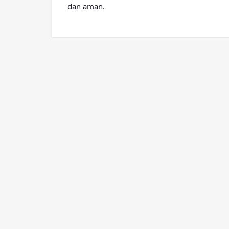
dan aman.