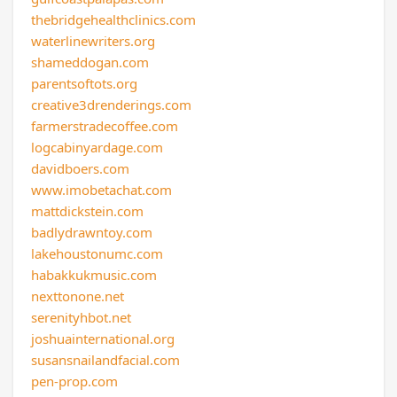
thebridgehealthclinics.com
waterlinewriters.org
shameddogan.com
parentsoftots.org
creative3drenderings.com
farmerstradecoffee.com
logcabinyardage.com
davidboers.com
www.imobetachat.com
mattdickstein.com
badlydrawntoy.com
lakehoustonumc.com
habakkukmusic.com
nexttonone.net
serenityhbot.net
joshuainternational.org
susansnailandfacial.com
pen-prop.com