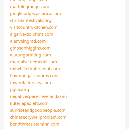
mattolegrange.com
junglelodgecostarica.com
christianfestivals.org
visitcountrykitchen.com
algarve-dolphins.com
alanveingrad.com
ginosonhiggins.com
wutungprinting.com
maritalsettlements.com
milwbikeskaterental.com
baymontjacksonms.com
townofaltonany.com
pglax.org
negativespacecleveland.com
liuteriapaoletti.com
sunriseandgoodpeople.com
chinesedrywallproblem.com
bendthreesistersinn.com