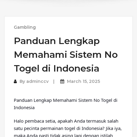
Gambling
Panduan Lengkap
Memahami Sistem No
Togel di Indonesia
By
adminccv
March 15, 2025
Panduan Lengkap Memahami Sistem No Togel di
Indonesia
Halo pembaca setia, apakah Anda termasuk salah
satu pecinta permainan togel di Indonesia? Jika iya,
maka Anda pasti tidak asing lagi dengan istilah