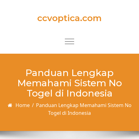
Skip to content
ccvoptica.com
Toggle
navigation
Panduan Lengkap
Memahami Sistem No
Togel di Indonesia
Home
/
Panduan Lengkap Memahami Sistem No
Togel di Indonesia