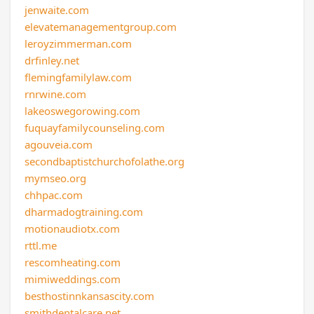
jenwaite.com
elevatemanagementgroup.com
leroyzimmerman.com
drfinley.net
flemingfamilylaw.com
rnrwine.com
lakeoswegorowing.com
fuquayfamilycounseling.com
agouveia.com
secondbaptistchurchofolathe.org
mymseo.org
chhpac.com
dharmadogtraining.com
motionaudiotx.com
rttl.me
rescomheating.com
mimiweddings.com
besthostinnkansascity.com
smithdentalcare.net