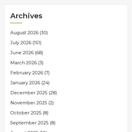
Archives
August 2026
(30)
July 2026
(151)
June 2026
(68)
March 2026
(3)
February 2026
(7)
January 2026
(24)
December 2025
(28)
November 2025
(2)
October 2025
(8)
September 2025
(8)