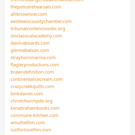
thepolicerehearsals.com
alliknownow.com
eastlewiscountychamber.com
tribunalcontenciosobc.org
sloclassicalacademy.com
dasilvaboards.com
glennabatson.com
strayhornmarina.com
flaglerproductions.com
brawndefinition.com
continentalicecream.com
crazycreekquilts.com
binkdavies.com
christchurchpdx.org
kenabrahambooks.com
commune-kitchen.com
amuthefilm.com
lustforlovefilm.com