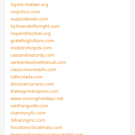
loyola-malawi.org
rosychicc.com
outpostboats.com
bytheendoftonight.com
hopeinthecities.org
gratefulgluttons.com
mobdroforpctv.com
cassandrasturdy.com
sanbenitoolivefestival.com
classicmoviestills.com
cafecolada.com
discoversoriano.com
thebeginnerspoint.com
www.comingholidays.net
sanfranguide.com
charmoryllc.com
3dracinginc.com
houstoncriticalmass.com
themostdangerousanimalofall.com