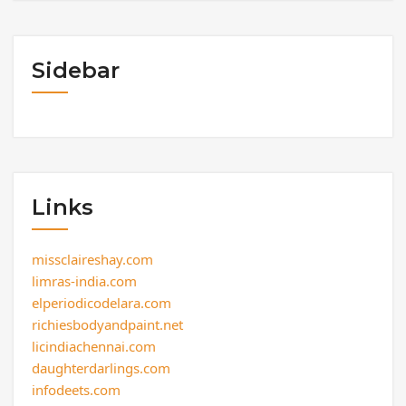
Sidebar
Links
missclaireshay.com
limras-india.com
elperiodicodelara.com
richiesbodyandpaint.net
licindiachennai.com
daughterdarlings.com
infodeets.com