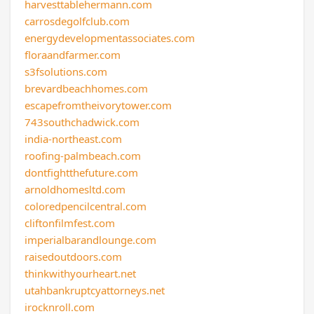
harvesttablehermann.com
carrosdegolfclub.com
energydevelopmentassociates.com
floraandfarmer.com
s3fsolutions.com
brevardbeachhomes.com
escapefromtheivorytower.com
743southchadwick.com
india-northeast.com
roofing-palmbeach.com
dontfightthefuture.com
arnoldhomesltd.com
coloredpencilcentral.com
cliftonfilmfest.com
imperialbarandlounge.com
raisedoutdoors.com
thinkwithyourheart.net
utahbankruptcyattorneys.net
irocknroll.com