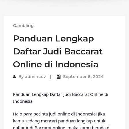
Gambling
Panduan Lengkap
Daftar Judi Baccarat
Online di Indonesia
By
adminccv
September 8, 2024
Panduan Lengkap Daftar Judi Baccarat Online di
Indonesia
Halo para pecinta judi online di Indonesia! Jika
kamu sedang mencari panduan lengkap untuk
daftar judi Baccarat online, maka kamu berada di