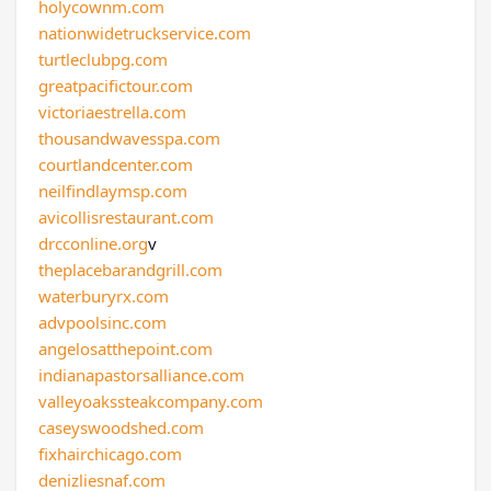
holycownm.com
nationwidetruckservice.com
turtleclubpg.com
greatpacifictour.com
victoriaestrella.com
thousandwavesspa.com
courtlandcenter.com
neilfindlaymsp.com
avicollisrestaurant.com
drcconline.org
v
theplacebarandgrill.com
waterburyrx.com
advpoolsinc.com
angelosatthepoint.com
indianapastorsalliance.com
valleyoakssteakcompany.com
caseyswoodshed.com
fixhairchicago.com
denizliesnaf.com