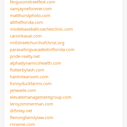
fergusonstreetfest.com
samjayneforever.com
matthurstphoto.com
alltheflorida.com
insidebaseballcoachesclinic.com
carsinkauai.com
millstreetchurchofchrist.org
parasailingvacadestinflorida.com
pride-realty.net
alphadynamicshealth.com
flutterbylash.com
hanlintearoom.com
funnyduckfarms.com
jenwaite.com
elevatemanagementgroup.com
leroyzimmerman.com
drfinley.net
flemingfamilylaw.com
rnrwine.com