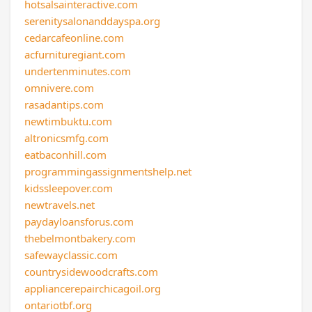
hotsalsainteractive.com
serenitysalonanddayspa.org
cedarcafeonline.com
acfurnituregiant.com
undertenminutes.com
omnivere.com
rasadantips.com
newtimbuktu.com
altronicsmfg.com
eatbaconhill.com
programmingassignmentshelp.net
kidssleepover.com
newtravels.net
paydayloansforus.com
thebelmontbakery.com
safewayclassic.com
countrysidewoodcrafts.com
appliancerepairchicagoil.org
ontariotbf.org