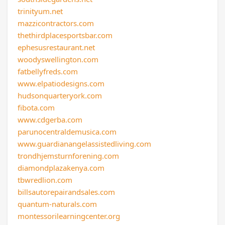
trinityum.net
mazzicontractors.com
thethirdplacesportsbar.com
ephesusrestaurant.net
woodyswellington.com
fatbellyfreds.com
www.elpatiodesigns.com
hudsonquarteryork.com
fibota.com
www.cdgerba.com
parunocentraldemusica.com
www.guardianangelassistedliving.com
trondhjemsturnforening.com
diamondplazakenya.com
tbwredlion.com
billsautorepairandsales.com
quantum-naturals.com
montessorilearningcenter.org