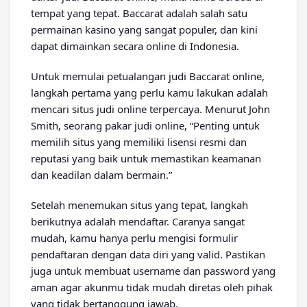
tempat yang tepat. Baccarat adalah salah satu
permainan kasino yang sangat populer, dan kini
dapat dimainkan secara online di Indonesia.
Untuk memulai petualangan judi Baccarat online,
langkah pertama yang perlu kamu lakukan adalah
mencari situs judi online terpercaya. Menurut John
Smith, seorang pakar judi online, “Penting untuk
memilih situs yang memiliki lisensi resmi dan
reputasi yang baik untuk memastikan keamanan
dan keadilan dalam bermain.”
Setelah menemukan situs yang tepat, langkah
berikutnya adalah mendaftar. Caranya sangat
mudah, kamu hanya perlu mengisi formulir
pendaftaran dengan data diri yang valid. Pastikan
juga untuk membuat username dan password yang
aman agar akunmu tidak mudah diretas oleh pihak
yang tidak bertanggung jawab.