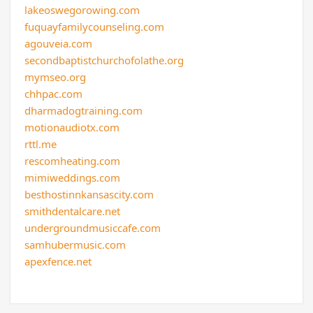
lakeoswegorowing.com
fuquayfamilycounseling.com
agouveia.com
secondbaptistchurchofolathe.org
mymseo.org
chhpac.com
dharmadogtraining.com
motionaudiotx.com
rttl.me
rescomheating.com
mimiweddings.com
besthostinnkansascity.com
smithdentalcare.net
undergroundmusiccafe.com
samhubermusic.com
apexfence.net