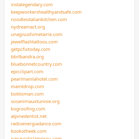
instalegendary.com
keepworkershealthyandsafe.com
noodlesitaliankitchen.com
nydreamact.org
unagisushimetairie.com
jewelflashtattoos.com
getpcfixtoday.com
bbrtbandra.org
bluebonnetcountry.com
epicclipart.com
pearlmanilahotel.com
maintdrop.com
bobtoman.com
sosanimauxtunisie.org
kogroofing.com
alpinedentist.net
radioenergiadance.com
kookotheek.com
panayiotislamprou.com