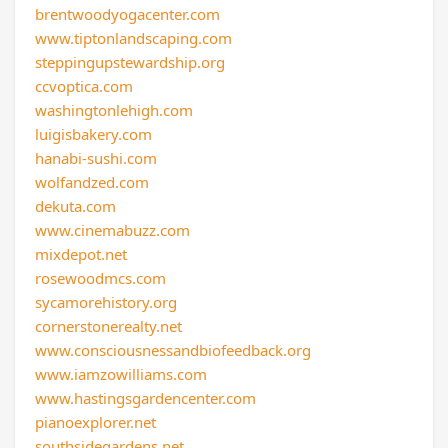
brentwoodyogacenter.com
www.tiptonlandscaping.com
steppingupstewardship.org
ccvoptica.com
washingtonlehigh.com
luigisbakery.com
hanabi-sushi.com
wolfandzed.com
dekuta.com
www.cinemabuzz.com
mixdepot.net
rosewoodmcs.com
sycamorehistory.org
cornerstonerealty.net
www.consciousnessandbiofeedback.org
www.iamzowilliams.com
www.hastingsgardencenter.com
pianoexplorer.net
southsidegardens.net