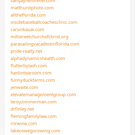
samjayneforever.com
matthurstphoto.com
alltheflorida.com
insidebaseballcoachesclinic.com
carsinkauai.com
millstreetchurchofchrist.org
parasailingvacadestinflorida.com
pride-realty.net
alphadynamicshealth.com
flutterbylash.com
hanlintearoom.com
funnyduckfarms.com
jenwaite.com
elevatemanagementgroup.com
leroyzimmerman.com
drfinley.net
flemingfamilylaw.com
rnrwine.com
lakeoswegorowing.com