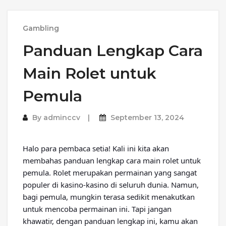
Gambling
Panduan Lengkap Cara
Main Rolet untuk
Pemula
By
adminccv
September 13, 2024
Halo para pembaca setia! Kali ini kita akan
membahas panduan lengkap cara main rolet untuk
pemula. Rolet merupakan permainan yang sangat
populer di kasino-kasino di seluruh dunia. Namun,
bagi pemula, mungkin terasa sedikit menakutkan
untuk mencoba permainan ini. Tapi jangan
khawatir, dengan panduan lengkap ini, kamu akan