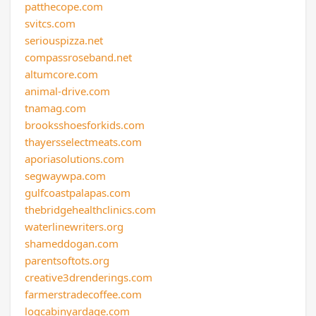
patthecope.com
svitcs.com
seriouspizza.net
compassroseband.net
altumcore.com
animal-drive.com
tnamag.com
brooksshoesforkids.com
thayersselectmeats.com
aporiasolutions.com
segwaywpa.com
gulfcoastpalapas.com
thebridgehealthclinics.com
waterlinewriters.org
shameddogan.com
parentsoftots.org
creative3drenderings.com
farmerstradecoffee.com
logcabinyardage.com