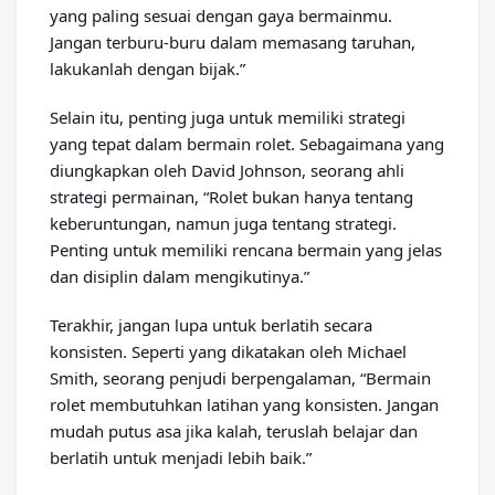
yang paling sesuai dengan gaya bermainmu.
Jangan terburu-buru dalam memasang taruhan,
lakukanlah dengan bijak.”
Selain itu, penting juga untuk memiliki strategi
yang tepat dalam bermain rolet. Sebagaimana yang
diungkapkan oleh David Johnson, seorang ahli
strategi permainan, “Rolet bukan hanya tentang
keberuntungan, namun juga tentang strategi.
Penting untuk memiliki rencana bermain yang jelas
dan disiplin dalam mengikutinya.”
Terakhir, jangan lupa untuk berlatih secara
konsisten. Seperti yang dikatakan oleh Michael
Smith, seorang penjudi berpengalaman, “Bermain
rolet membutuhkan latihan yang konsisten. Jangan
mudah putus asa jika kalah, teruslah belajar dan
berlatih untuk menjadi lebih baik.”