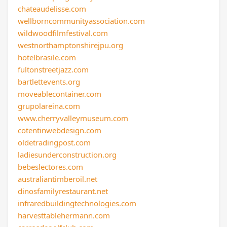
chateaudelisse.com
wellborncommunityassociation.com
wildwoodfilmfestival.com
westnorthamptonshirejpu.org
hotelbrasile.com
fultonstreetjazz.com
bartlettevents.org
moveablecontainer.com
grupolareina.com
www.cherryvalleymuseum.com
cotentinwebdesign.com
oldetradingpost.com
ladiesunderconstruction.org
bebeslectores.com
australiantimberoil.net
dinosfamilyrestaurant.net
infraredbuildingtechnologies.com
harvesttablehermann.com