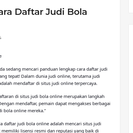
a Daftar Judi Bola
4
e
nda sedang mencari panduan lengkap cara daftar judi
yang tepat! Dalam dunia judi online, terutama judi
alah mendaftar di situs judi online terpercaya.
aftaran di situs judi bola online merupakan langkah
 Dengan mendaftar, pemain dapat mengakses berbagai
 bola online mereka.”
aftar judi bola online adalah mencari situs judi
t memiliki lisensi resmi dan reputasi yang baik di