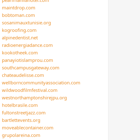
pearlmanilahotel.com
maintdrop.com
bobtoman.com
sosanimauxtunisie.org
kogroofing.com
alpinedentist.net
radioenergiadance.com
kookotheek.com
panayiotislamprou.com
southcampusgateway.com
chateaudelisse.com
wellborncommunityassociation.com
wildwoodfilmfestival.com
westnorthamptonshirejpu.org
hotelbrasile.com
fultonstreetjazz.com
bartlettevents.org
moveablecontainer.com
grupolareina.com