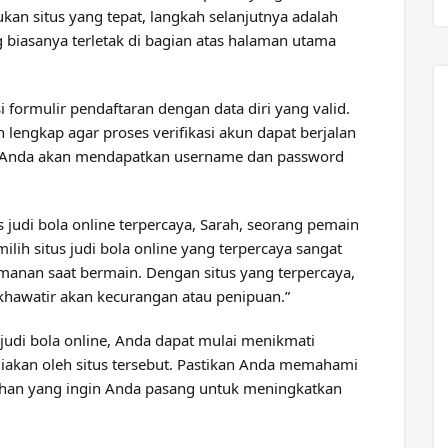
kan situs yang tepat, langkah selanjutnya adalah
g biasanya terletak di bagian atas halaman utama
 formulir pendaftaran dengan data diri yang valid.
lengkap agar proses verifikasi akun dapat berjalan
an, Anda akan mendapatkan username dan password
s judi bola online terpercaya, Sarah, seorang pemain
ih situs judi bola online yang terpercaya sangat
anan saat bermain. Dengan situs yang terpercaya,
hawatir akan kecurangan atau penipuan.”
 judi bola online, Anda dapat mulai menikmati
iakan oleh situs tersebut. Pastikan Anda memahami
aruhan yang ingin Anda pasang untuk meningkatkan