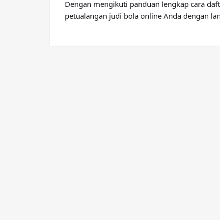
Dengan mengikuti panduan lengkap cara daftar
petualangan judi bola online Anda dengan la