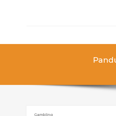
Skip to content
Pandu
Gambling