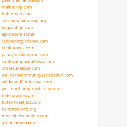
pearlmanilahotel.com
maintdrop.com
bobtoman.com
sosanimauxtunisie.org
kogroofing.com
alpinedentist.net
radioenergiadance.com
kookotheek.com
panayiotislamprou.com
southcampusgateway.com
chateaudelisse.com
wellborncommunityassociation.com
wildwoodfilmfestival.com
westnorthamptonshirejpu.org
hotelbrasile.com
fultonstreetjazz.com
bartlettevents.org
moveablecontainer.com
grupolareina.com