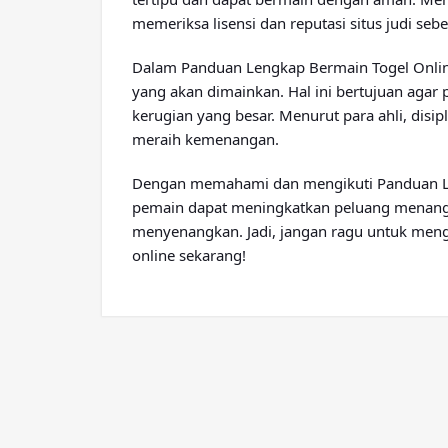
memeriksa lisensi dan reputasi situs judi 
Dalam Panduan Lengkap Bermain Togel Onlin
yang akan dimainkan. Hal ini bertujuan agar
kerugian yang besar. Menurut para ahli, disi
meraih kemenangan.
Dengan memahami dan mengikuti Panduan Le
pemain dapat meningkatkan peluang menan
menyenangkan. Jadi, jangan ragu untuk meng
online sekarang!