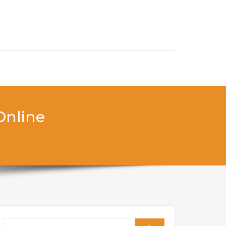
Online