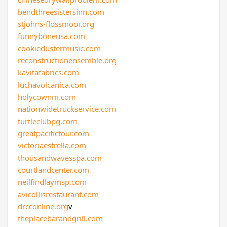
bendthreesistersinn.com
stjohns-flossmoor.org
funnyboneusa.com
cookiedustermusic.com
reconstructionensemble.org
kavitafabrics.com
luchavolcanica.com
holycownm.com
nationwidetruckservice.com
turtleclubpg.com
greatpacifictour.com
victoriaestrella.com
thousandwavesspa.com
courtlandcenter.com
neilfindlaymsp.com
avicollisrestaurant.com
drcconline.org
v
theplacebarandgrill.com