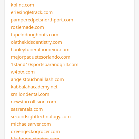
kblinc.com
eriesingletrack.com
pamperedpetsnorthport.com
rosiemade.com
tupelodoughnuts.com
olathekidsdentistry.com
hanleyfuneralhomeinc.com
mejorpaquetesorlando.com
1stand10sportsbarandgrill.com
w4btx.com
angelstouchnaillash.com
kabbalahacademy.net
smilondental.com
newstarcollision.com
sasrentals.com
secondsighttechnology.com
michaelsarver.com
greengeckogrocer.com
hlathome-staging.com