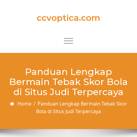
Skip to content
ccvoptica.com
Toggle
navigation
Panduan Lengkap
Bermain Tebak Skor Bola
di Situs Judi Terpercaya
Home
/
Panduan Lengkap Bermain Tebak Skor
Bola di Situs Judi Terpercaya