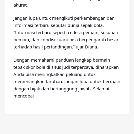
akurat.”
Jangan lupa untuk mengikuti perkembangan dan
informasi terbaru seputar dunia sepak bola.
“Informasi terbaru seperti cedera pemain, susunan
pemain, dan kondisi cuaca bisa berpengaruh besar
terhadap hasil pertandingan,” ujar Diana.
Dengan memahami panduan lengkap bermain
tebak skor bola di situs judi terpercaya, diharapkan
Anda bisa meningkatkan peluang untuk
memenangkan taruhan. Jangan lupa untuk bermain
dengan bijak dan bertanggung jawab. Selamat
mencoba!