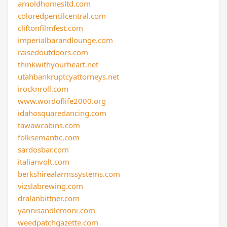
arnoldhomesltd.com
coloredpencilcentral.com
cliftonfilmfest.com
imperialbarandlounge.com
raisedoutdoors.com
thinkwithyourheart.net
utahbankruptcyattorneys.net
irocknroll.com
www.wordoflife2000.org
idahosquaredancing.com
tawawcabins.com
folksemantic.com
sardosbar.com
italianvolt.com
berkshirealarmssystems.com
vizslabrewing.com
dralanbittner.com
yannisandlemoni.com
weedpatchgazette.com