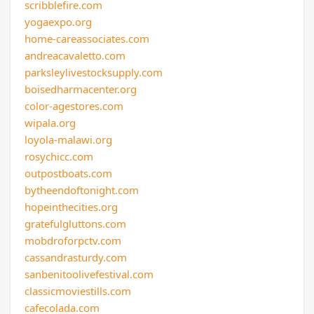
scribblefire.com
yogaexpo.org
home-careassociates.com
andreacavaletto.com
parksleylivestocksupply.com
boisedharmacenter.org
color-agestores.com
wipala.org
loyola-malawi.org
rosychicc.com
outpostboats.com
bytheendoftonight.com
hopeinthecities.org
gratefulgluttons.com
mobdroforpctv.com
cassandrasturdy.com
sanbenitoolivefestival.com
classicmoviestills.com
cafecolada.com