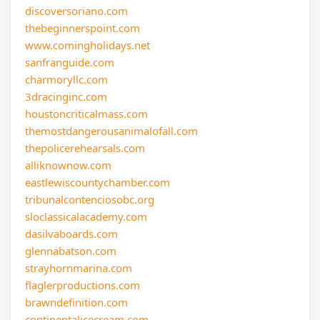
discoversoriano.com
thebeginnerspoint.com
www.comingholidays.net
sanfranguide.com
charmoryllc.com
3dracinginc.com
houstoncriticalmass.com
themostdangerousanimalofall.com
thepolicerehearsals.com
alliknownow.com
eastlewiscountychamber.com
tribunalcontenciosobc.org
sloclassicalacademy.com
dasilvaboards.com
glennabatson.com
strayhornmarina.com
flaglerproductions.com
brawndefinition.com
continentalicecream.com