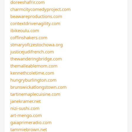
doreeshafrir.com
charmcitycomedyproject.com
beawareproductions.com
contextdrivenagility.com
ibikeoulu.com
coffinshakers.com
stmaryofczestochowa.org
justicejudifrench.com
thewanderingbridge.com
themalleablemom.com
kennethcoletime.com
hungryburlington.com
brunswickatlongstown.com
tartinemaplecuisine.com
janekramer.net
nizi-sushi.com
art-mengo.com
gaiaprimeradio.com
tammiebrown.net