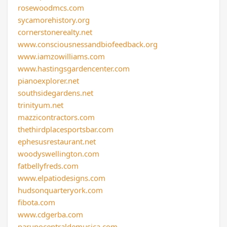
rosewoodmcs.com
sycamorehistory.org
cornerstonerealty.net
www.consciousnessandbiofeedback.org
www.iamzowilliams.com
www.hastingsgardencenter.com
pianoexplorer.net
southsidegardens.net
trinityum.net
mazzicontractors.com
thethirdplacesportsbar.com
ephesusrestaurant.net
woodyswellington.com
fatbellyfreds.com
www.elpatiodesigns.com
hudsonquarteryork.com
fibota.com
www.cdgerba.com
parunocentraldemusica.com