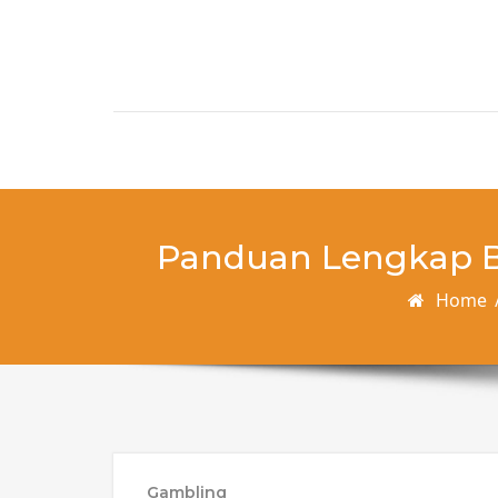
Skip to content
Panduan Lengkap B
Home
Gambling