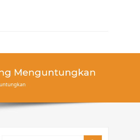
yang Menguntungkan
guntungkan