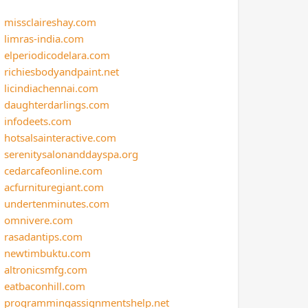
missclaireshay.com
limras-india.com
elperiodicodelara.com
richiesbodyandpaint.net
licindiachennai.com
daughterdarlings.com
infodeets.com
hotsalsainteractive.com
serenitysalonanddayspa.org
cedarcafeonline.com
acfurnituregiant.com
undertenminutes.com
omnivere.com
rasadantips.com
newtimbuktu.com
altronicsmfg.com
eatbaconhill.com
programmingassignmentshelp.net