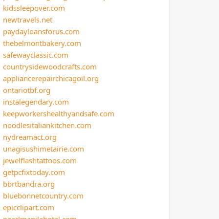
kidssleepover.com
newtravels.net
paydayloansforus.com
thebelmontbakery.com
safewayclassic.com
countrysidewoodcrafts.com
appliancerepairchicagoil.org
ontariotbf.org
instalegendary.com
keepworkershealthyandsafe.com
noodlesitaliankitchen.com
nydreamact.org
unagisushimetairie.com
jewelflashtattoos.com
getpcfixtoday.com
bbrtbandra.org
bluebonnetcountry.com
epicclipart.com