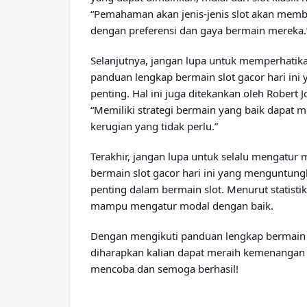
“Pemahaman akan jenis-jenis slot akan mem
dengan preferensi dan gaya bermain mereka.
Selanjutnya, jangan lupa untuk memperhatik
panduan lengkap bermain slot gacor hari ini
penting. Hal ini juga ditekankan oleh Robert
“Memiliki strategi bermain yang baik dapat
kerugian yang tidak perlu.”
Terakhir, jangan lupa untuk selalu mengatur
bermain slot gacor hari ini yang menguntun
penting dalam bermain slot. Menurut statisti
mampu mengatur modal dengan baik.
Dengan mengikuti panduan lengkap bermain s
diharapkan kalian dapat meraih kemenangan
mencoba dan semoga berhasil!