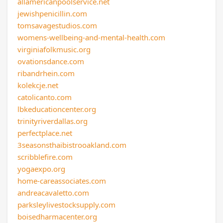
allamericanpoolservice.net
jewishpenicillin.com
tomsavagestudios.com
womens-wellbeing-and-mental-health.com
virginiafolkmusic.org
ovationsdance.com
ribandrhein.com
kolekcje.net
catolicanto.com
lbkeducationcenter.org
trinityriverdallas.org
perfectplace.net
3seasonsthaibistrooakland.com
scribblefire.com
yogaexpo.org
home-careassociates.com
andreacavaletto.com
parksleylivestocksupply.com
boisedharmacenter.org