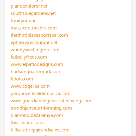
pianoexplorer.net
southsidegardens.net
trinityum.net
mazzicontractors.com
thethirdplacesportsbar.com
ephesusrestaurant.net
woodyswellington.com
fatbellyfreds.com
www.elpatiodesigns.com
hudsonquarteryork.com
fibota.com
www.cdgerba.com
parunocentraldemusica.com
www.guardianangelassistedliving.com
trondhjemsturnforening.com
diamondplazakenya.com
tbwredlion.com
billsautorepairandsales.com