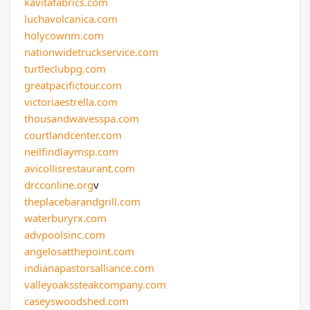
kavitafabrics.com
luchavolcanica.com
holycownm.com
nationwidetruckservice.com
turtleclubpg.com
greatpacifictour.com
victoriaestrella.com
thousandwavesspa.com
courtlandcenter.com
neilfindlaymsp.com
avicollisrestaurant.com
drcconline.org
v
theplacebarandgrill.com
waterburyrx.com
advpoolsinc.com
angelosatthepoint.com
indianapastorsalliance.com
valleyoakssteakcompany.com
caseyswoodshed.com