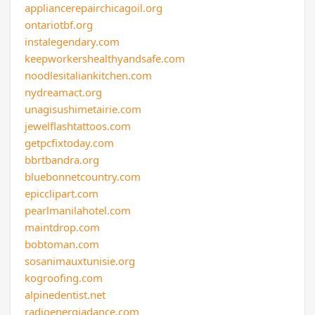
appliancerepairchicagoil.org
ontariotbf.org
instalegendary.com
keepworkershealthyandsafe.com
noodlesitaliankitchen.com
nydreamact.org
unagisushimetairie.com
jewelflashtattoos.com
getpcfixtoday.com
bbrtbandra.org
bluebonnetcountry.com
epicclipart.com
pearlmanilahotel.com
maintdrop.com
bobtoman.com
sosanimauxtunisie.org
kogroofing.com
alpinedentist.net
radioenergiadance.com