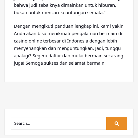
bahwa judi sebaiknya dimainkan untuk hiburan,
bukan untuk mencari keuntungan semata.”
Dengan mengikuti panduan lengkap ini, kami yakin
Anda akan bisa menikmati pengalaman bermain di
casino online terbesar di Indonesia dengan lebih
menyenangkan dan menguntungkan. Jadi, tunggu
apalagi? Segera daftar dan mulai bermain sekarang
juga! Semoga sukses dan selamat bermain!