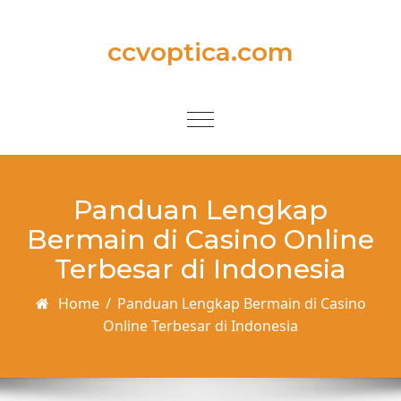
Skip to content
ccvoptica.com
Toggle
navigation
Panduan Lengkap
Bermain di Casino Online
Terbesar di Indonesia
Home
/
Panduan Lengkap Bermain di Casino
Online Terbesar di Indonesia