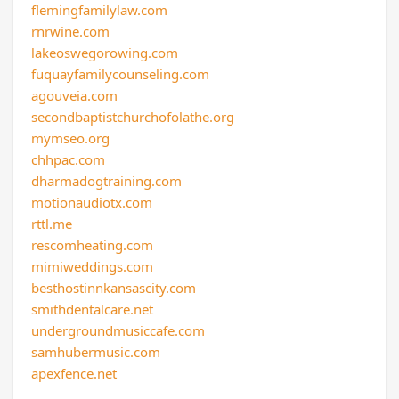
flemingfamilylaw.com
rnrwine.com
lakeoswegorowing.com
fuquayfamilycounseling.com
agouveia.com
secondbaptistchurchofolathe.org
mymseo.org
chhpac.com
dharmadogtraining.com
motionaudiotx.com
rttl.me
rescomheating.com
mimiweddings.com
besthostinnkansascity.com
smithdentalcare.net
undergroundmusiccafe.com
samhubermusic.com
apexfence.net