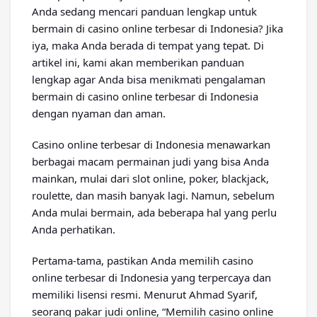
Anda sedang mencari panduan lengkap untuk
bermain di casino online terbesar di Indonesia? Jika
iya, maka Anda berada di tempat yang tepat. Di
artikel ini, kami akan memberikan panduan
lengkap agar Anda bisa menikmati pengalaman
bermain di casino online terbesar di Indonesia
dengan nyaman dan aman.
Casino online terbesar di Indonesia menawarkan
berbagai macam permainan judi yang bisa Anda
mainkan, mulai dari slot online, poker, blackjack,
roulette, dan masih banyak lagi. Namun, sebelum
Anda mulai bermain, ada beberapa hal yang perlu
Anda perhatikan.
Pertama-tama, pastikan Anda memilih casino
online terbesar di Indonesia yang terpercaya dan
memiliki lisensi resmi. Menurut Ahmad Syarif,
seorang pakar judi online, “Memilih casino online