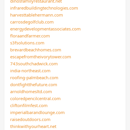
dinosfamilyrestaurant.net
infraredbuildingtechnologies.com
harvesttablehermann.com
carrosdegolfclub.com
energydevelopmentassociates.com
floraandfarmer.com
s3fsolutions.com
brevardbeachhomes.com
escapefromtheivorytower.com
743southchadwick.com
india-northeast.com
roofing-palmbeach.com
dontfightthefuture.com
arnoldhomesltd.com
coloredpencilcentral.com
cliftonfilmfest.com
imperialbarandlounge.com
raisedoutdoors.com
thinkwithyourheart.net