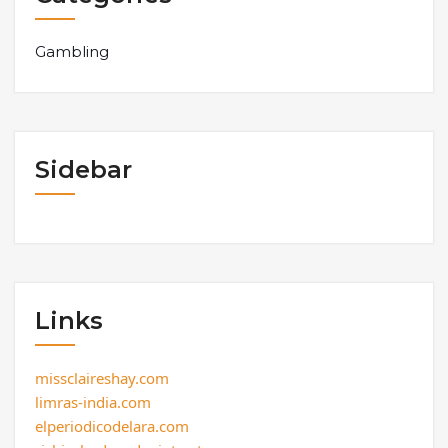
Gambling
Sidebar
Links
missclaireshay.com
limras-india.com
elperiodicodelara.com