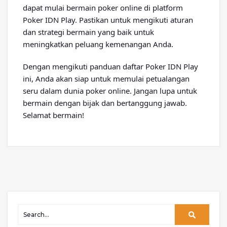
dapat mulai bermain poker online di platform
Poker IDN Play. Pastikan untuk mengikuti aturan
dan strategi bermain yang baik untuk
meningkatkan peluang kemenangan Anda.
Dengan mengikuti panduan daftar Poker IDN Play
ini, Anda akan siap untuk memulai petualangan
seru dalam dunia poker online. Jangan lupa untuk
bermain dengan bijak dan bertanggung jawab.
Selamat bermain!