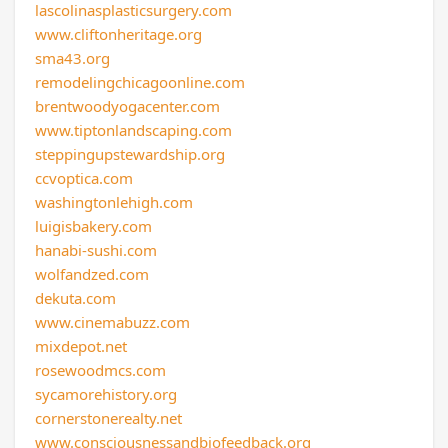
lascolinasplasticsurgery.com
www.cliftonheritage.org
sma43.org
remodelingchicagoonline.com
brentwoodyogacenter.com
www.tiptonlandscaping.com
steppingupstewardship.org
ccvoptica.com
washingtonlehigh.com
luigisbakery.com
hanabi-sushi.com
wolfandzed.com
dekuta.com
www.cinemabuzz.com
mixdepot.net
rosewoodmcs.com
sycamorehistory.org
cornerstonerealty.net
www.consciousnessandbiofeedback.org