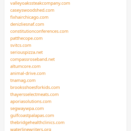
valleyoakssteakcompany.com
caseyswoodshed.com
fixhairchicago.com
denizliesnaf.com
constitutionconferences.com
patthecope.com
svitcs.com
seriouspizza.net
compassroseband.net
altumcore.com
animal-drive.com
tnamag.com
brooksshoesforkids.com
thayersselectmeats.com
aporiasolutions.com
segwaywpa.com
gulfcoastpalapas.com
thebridgehealthclinics.com
waterlinewriters.org