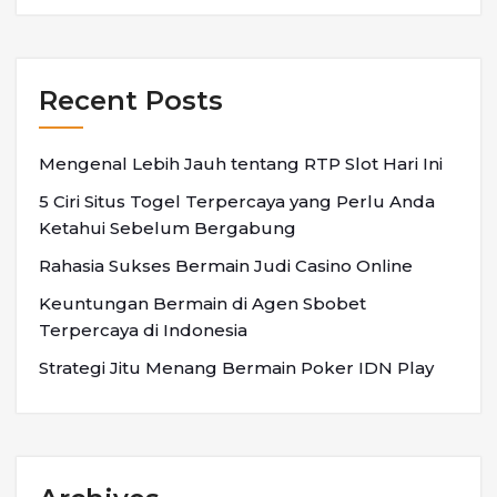
Recent Posts
Mengenal Lebih Jauh tentang RTP Slot Hari Ini
5 Ciri Situs Togel Terpercaya yang Perlu Anda
Ketahui Sebelum Bergabung
Rahasia Sukses Bermain Judi Casino Online
Keuntungan Bermain di Agen Sbobet
Terpercaya di Indonesia
Strategi Jitu Menang Bermain Poker IDN Play