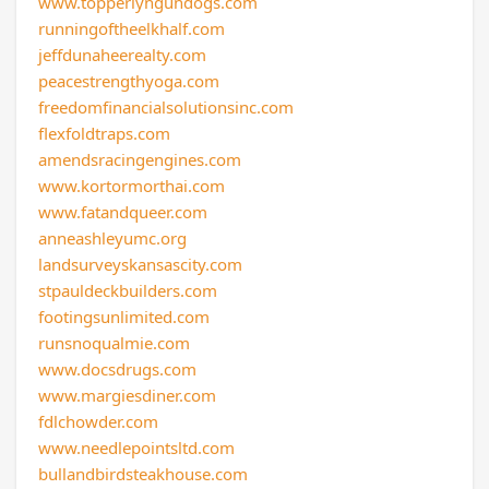
www.topperlyngundogs.com
runningoftheelkhalf.com
jeffdunaheerealty.com
peacestrengthyoga.com
freedomfinancialsolutionsinc.com
flexfoldtraps.com
amendsracingengines.com
www.kortormorthai.com
www.fatandqueer.com
anneashleyumc.org
landsurveyskansascity.com
stpauldeckbuilders.com
footingsunlimited.com
runsnoqualmie.com
www.docsdrugs.com
www.margiesdiner.com
fdlchowder.com
www.needlepointsltd.com
bullandbirdsteakhouse.com