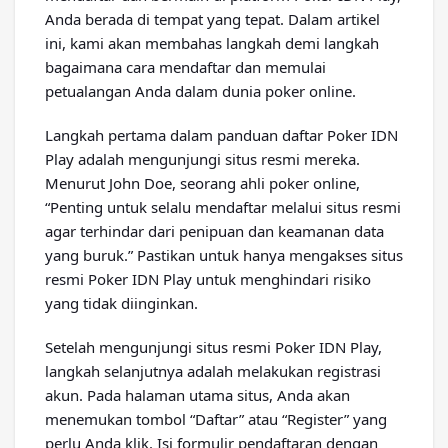
Anda berada di tempat yang tepat. Dalam artikel
ini, kami akan membahas langkah demi langkah
bagaimana cara mendaftar dan memulai
petualangan Anda dalam dunia poker online.
Langkah pertama dalam panduan daftar Poker IDN
Play adalah mengunjungi situs resmi mereka.
Menurut John Doe, seorang ahli poker online,
“Penting untuk selalu mendaftar melalui situs resmi
agar terhindar dari penipuan dan keamanan data
yang buruk.” Pastikan untuk hanya mengakses situs
resmi Poker IDN Play untuk menghindari risiko
yang tidak diinginkan.
Setelah mengunjungi situs resmi Poker IDN Play,
langkah selanjutnya adalah melakukan registrasi
akun. Pada halaman utama situs, Anda akan
menemukan tombol “Daftar” atau “Register” yang
perlu Anda klik. Isi formulir pendaftaran dengan