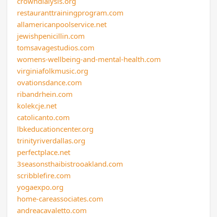
crowndialysis.org
restauranttrainingprogram.com
allamericanpoolservice.net
jewishpenicillin.com
tomsavagestudios.com
womens-wellbeing-and-mental-health.com
virginiafolkmusic.org
ovationsdance.com
ribandrhein.com
kolekcje.net
catolicanto.com
lbkeducationcenter.org
trinityriverdallas.org
perfectplace.net
3seasonsthaibistrooakland.com
scribblefire.com
yogaexpo.org
home-careassociates.com
andreacavaletto.com