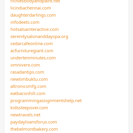
richiesbodyandpaint.net
licindiachennai.com
daughterdarlings.com
infodeets.com
hotsalsainteractive.com
serenitysalonanddayspa.org
cedarcafeonline.com
acfurnituregiant.com
undertenminutes.com
omnivere.com
rasadantips.com
newtimbuktu.com
altronicsmfg.com
eatbaconhill.com
programmingassignmentshelp.net
kidssleepover.com
newtravels.net
paydayloansforus.com
thebelmontbakery.com