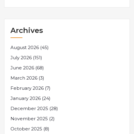
Archives
August 2026
(45)
July 2026
(151)
June 2026
(68)
March 2026
(3)
February 2026
(7)
January 2026
(24)
December 2025
(28)
November 2025
(2)
October 2025
(8)