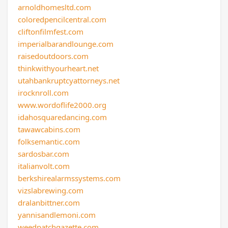
arnoldhomesltd.com
coloredpencilcentral.com
cliftonfilmfest.com
imperialbarandlounge.com
raisedoutdoors.com
thinkwithyourheart.net
utahbankruptcyattorneys.net
irocknroll.com
www.wordoflife2000.org
idahosquaredancing.com
tawawcabins.com
folksemantic.com
sardosbar.com
italianvolt.com
berkshirealarmssystems.com
vizslabrewing.com
dralanbittner.com
yannisandlemoni.com
weedpatchgazette.com