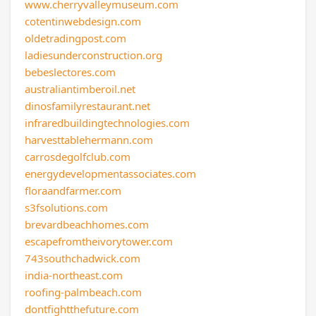
www.cherryvalleymuseum.com
cotentinwebdesign.com
oldetradingpost.com
ladiesunderconstruction.org
bebeslectores.com
australiantimberoil.net
dinosfamilyrestaurant.net
infraredbuildingtechnologies.com
harvesttablehermann.com
carrosdegolfclub.com
energydevelopmentassociates.com
floraandfarmer.com
s3fsolutions.com
brevardbeachhomes.com
escapefromtheivorytower.com
743southchadwick.com
india-northeast.com
roofing-palmbeach.com
dontfightthefuture.com