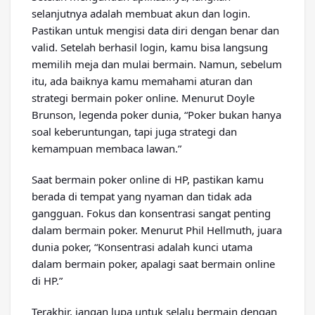
selanjutnya adalah membuat akun dan login.
Pastikan untuk mengisi data diri dengan benar dan
valid. Setelah berhasil login, kamu bisa langsung
memilih meja dan mulai bermain. Namun, sebelum
itu, ada baiknya kamu memahami aturan dan
strategi bermain poker online. Menurut Doyle
Brunson, legenda poker dunia, “Poker bukan hanya
soal keberuntungan, tapi juga strategi dan
kemampuan membaca lawan.”
Saat bermain poker online di HP, pastikan kamu
berada di tempat yang nyaman dan tidak ada
gangguan. Fokus dan konsentrasi sangat penting
dalam bermain poker. Menurut Phil Hellmuth, juara
dunia poker, “Konsentrasi adalah kunci utama
dalam bermain poker, apalagi saat bermain online
di HP.”
Terakhir, jangan lupa untuk selalu bermain dengan