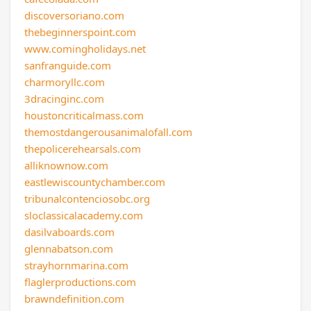
discoversoriano.com
thebeginnerspoint.com
www.comingholidays.net
sanfranguide.com
charmoryllc.com
3dracinginc.com
houstoncriticalmass.com
themostdangerousanimalofall.com
thepolicerehearsals.com
alliknownow.com
eastlewiscountychamber.com
tribunalcontenciosobc.org
sloclassicalacademy.com
dasilvaboards.com
glennabatson.com
strayhornmarina.com
flaglerproductions.com
brawndefinition.com