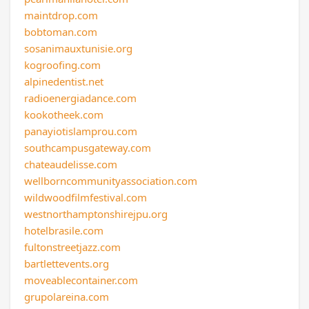
maintdrop.com
bobtoman.com
sosanimauxtunisie.org
kogroofing.com
alpinedentist.net
radioenergiadance.com
kookotheek.com
panayiotislamprou.com
southcampusgateway.com
chateaudelisse.com
wellborncommunityassociation.com
wildwoodfilmfestival.com
westnorthamptonshirejpu.org
hotelbrasile.com
fultonstreetjazz.com
bartlettevents.org
moveablecontainer.com
grupolareina.com