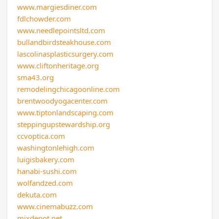
www.margiesdiner.com
fdlchowder.com
www.needlepointsltd.com
bullandbirdsteakhouse.com
lascolinasplasticsurgery.com
www.cliftonheritage.org
sma43.org
remodelingchicagoonline.com
brentwoodyogacenter.com
www.tiptonlandscaping.com
steppingupstewardship.org
ccvoptica.com
washingtonlehigh.com
luigisbakery.com
hanabi-sushi.com
wolfandzed.com
dekuta.com
www.cinemabuzz.com
mixdepot.net