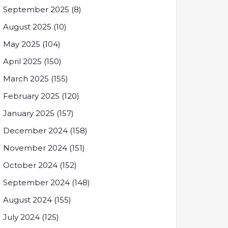
September 2025
(8)
August 2025
(10)
May 2025
(104)
April 2025
(150)
March 2025
(155)
February 2025
(120)
January 2025
(157)
December 2024
(158)
November 2024
(151)
October 2024
(152)
September 2024
(148)
August 2024
(155)
July 2024
(125)