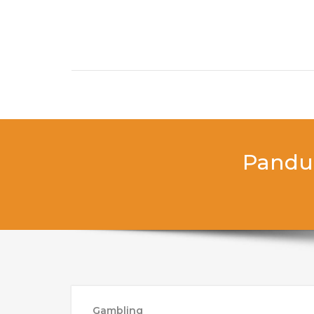
Skip to content
Pandua
Gambling