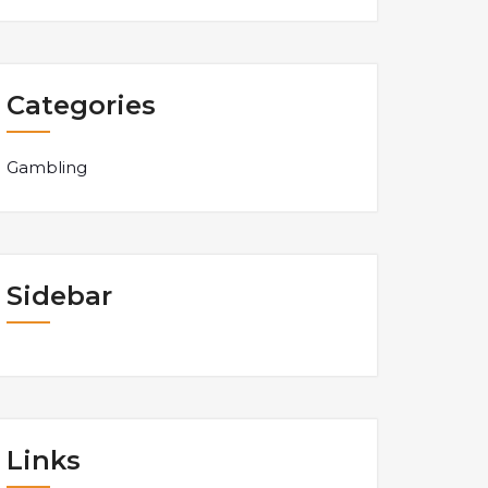
Categories
Gambling
Sidebar
Links