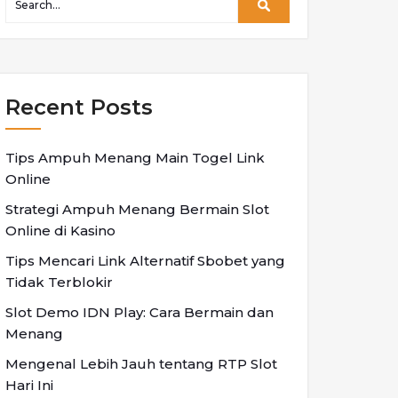
Recent Posts
Tips Ampuh Menang Main Togel Link
Online
Strategi Ampuh Menang Bermain Slot
Online di Kasino
Tips Mencari Link Alternatif Sbobet yang
Tidak Terblokir
Slot Demo IDN Play: Cara Bermain dan
Menang
Mengenal Lebih Jauh tentang RTP Slot
Hari Ini