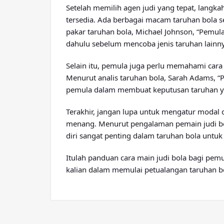
Setelah memilih agen judi yang tepat, langk
tersedia. Ada berbagai macam taruhan bola se
pakar taruhan bola, Michael Johnson, “Pemula
dahulu sebelum mencoba jenis taruhan lainny
Selain itu, pemula juga perlu memahami car
Menurut analis taruhan bola, Sarah Adams,
pemula dalam membuat keputusan taruhan ya
Terakhir, jangan lupa untuk mengatur modal d
menang. Menurut pengalaman pemain judi bol
diri sangat penting dalam taruhan bola untuk
Itulah panduan cara main judi bola bagi pem
kalian dalam memulai petualangan taruhan b