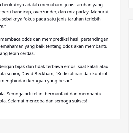
ah berikutnya adalah memahami jenis taruhan yang
perti handicap, over/under, dan mix parlay. Menurut
 sebaiknya fokus pada satu jenis taruhan terlebih
a.”
a membaca odds dan memprediksi hasil pertandingan.
 “Pemahaman yang baik tentang odds akan membantu
ng lebih cerdas.”
engan bijak dan tidak terbawa emosi saat kalah atau
a senior, David Beckham, “Kedisiplinan dan kontrol
 menghindari kerugian yang besar.”
ula. Semoga artikel ini bermanfaat dan membantu
ola. Selamat mencoba dan semoga sukses!