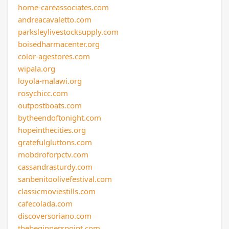
home-careassociates.com
andreacavaletto.com
parksleylivestocksupply.com
boisedharmacenter.org
color-agestores.com
wipala.org
loyola-malawi.org
rosychicc.com
outpostboats.com
bytheendoftonight.com
hopeinthecities.org
gratefulgluttons.com
mobdroforpctv.com
cassandrasturdy.com
sanbenitoolivefestival.com
classicmoviestills.com
cafecolada.com
discoversoriano.com
thebeginnerspoint.com