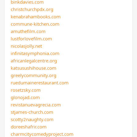
binkdavies.com
christchurchpdx.org
kenabrahambooks.com
commune-kitchen.com
amuthefilm.com
lustforlovefilm.com
nicolasjolly.net
infinitasymphonia.com
africanlegalcentre.org
katsusushihouse.com
greelycommunity.org
ruedumainerestaurant.com
rosetzsky.com
glonojad.com
revistanuevagrecia.com
stjames-church.com
scotty2naughty.com
doreeshafrir.com
charmcitycomedyproject.com