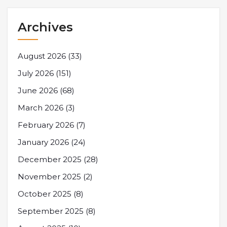
Archives
August 2026
(33)
July 2026
(151)
June 2026
(68)
March 2026
(3)
February 2026
(7)
January 2026
(24)
December 2025
(28)
November 2025
(2)
October 2025
(8)
September 2025
(8)