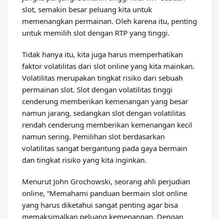
slot, semakin besar peluang kita untuk
memenangkan permainan. Oleh karena itu, penting
untuk memilih slot dengan RTP yang tinggi.
Tidak hanya itu, kita juga harus memperhatikan
faktor volatilitas dari slot online yang kita mainkan.
Volatilitas merupakan tingkat risiko dari sebuah
permainan slot. Slot dengan volatilitas tinggi
cenderung memberikan kemenangan yang besar
namun jarang, sedangkan slot dengan volatilitas
rendah cenderung memberikan kemenangan kecil
namun sering. Pemilihan slot berdasarkan
volatilitas sangat bergantung pada gaya bermain
dan tingkat risiko yang kita inginkan.
Menurut John Grochowski, seorang ahli perjudian
online, “Memahami panduan bermain slot online
yang harus diketahui sangat penting agar bisa
memaksimalkan peluang kemenangan. Dengan