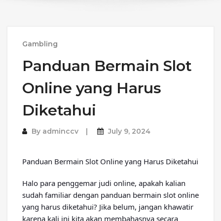
Gambling
Panduan Bermain Slot
Online yang Harus
Diketahui
By
adminccv
July 9, 2024
Panduan Bermain Slot Online yang Harus Diketahui
Halo para penggemar judi online, apakah kalian
sudah familiar dengan panduan bermain slot online
yang harus diketahui? Jika belum, jangan khawatir
karena kali ini kita akan membahasnya secara