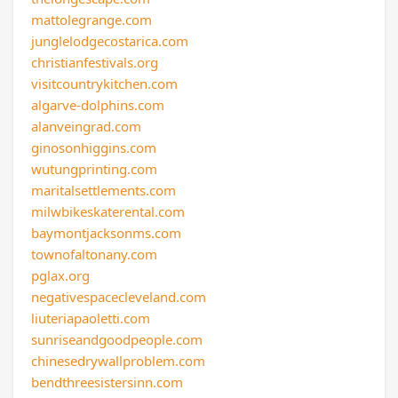
mattolegrange.com
junglelodgecostarica.com
christianfestivals.org
visitcountrykitchen.com
algarve-dolphins.com
alanveingrad.com
ginosonhiggins.com
wutungprinting.com
maritalsettlements.com
milwbikeskaterental.com
baymontjacksonms.com
townofaltonany.com
pglax.org
negativespacecleveland.com
liuteriapaoletti.com
sunriseandgoodpeople.com
chinesedrywallproblem.com
bendthreesistersinn.com