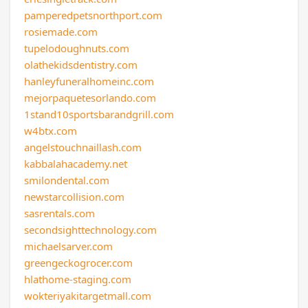
pamperedpetsnorthport.com
rosiemade.com
tupelodoughnuts.com
olathekidsdentistry.com
hanleyfuneralhomeinc.com
mejorpaquetesorlando.com
1stand10sportsbarandgrill.com
w4btx.com
angelstouchnaillash.com
kabbalahacademy.net
smilondental.com
newstarcollision.com
sasrentals.com
secondsighttechnology.com
michaelsarver.com
greengeckogrocer.com
hlathome-staging.com
wokteriyakitargetmall.com