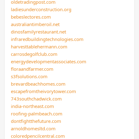
oldetradingpost.com
ladiesunderconstruction.org
bebeslectores.com
australiantimberoil.net
dinosfamilyrestaurant.net
infraredbuildingtechnologies.com
harvesttablehermann.com
carrosdegolfclub.com
energydevelopmentassociates.com
floraandfarmer.com
s3fsolutions.com
brevardbeachhomes.com
escapefromtheivorytower.com
743southchadwick.com
india-northeast.com
roofing-palmbeach.com
dontfightthefuture.com
arnoldhomesltd.com
coloredpencilcentral.com