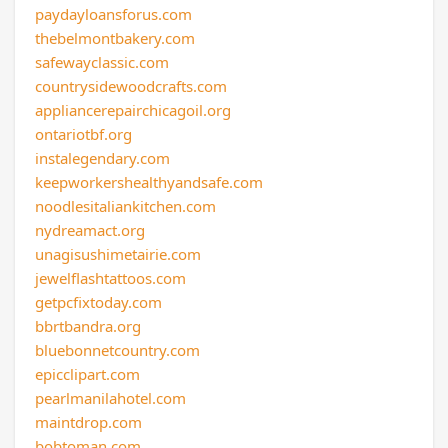
paydayloansforus.com
thebelmontbakery.com
safewayclassic.com
countrysidewoodcrafts.com
appliancerepairchicagoil.org
ontariotbf.org
instalegendary.com
keepworkershealthyandsafe.com
noodlesitaliankitchen.com
nydreamact.org
unagisushimetairie.com
jewelflashtattoos.com
getpcfixtoday.com
bbrtbandra.org
bluebonnetcountry.com
epicclipart.com
pearlmanilahotel.com
maintdrop.com
bobtoman.com