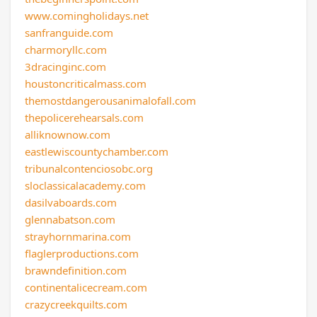
www.comingholidays.net
sanfranguide.com
charmoryllc.com
3dracinginc.com
houstoncriticalmass.com
themostdangerousanimalofall.com
thepolicerehearsals.com
alliknownow.com
eastlewiscountychamber.com
tribunalcontenciosobc.org
sloclassicalacademy.com
dasilvaboards.com
glennabatson.com
strayhornmarina.com
flaglerproductions.com
brawndefinition.com
continentalicecream.com
crazycreekquilts.com