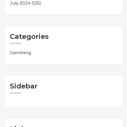
July 2024
(125)
Categories
Gambling
Sidebar