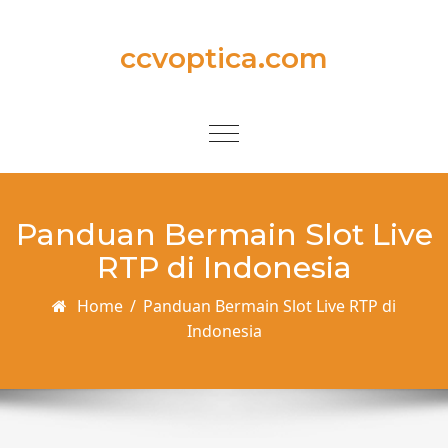
Skip to content
ccvoptica.com
Toggle
navigation
Panduan Bermain Slot Live
RTP di Indonesia
Home
/
Panduan Bermain Slot Live RTP di
Indonesia