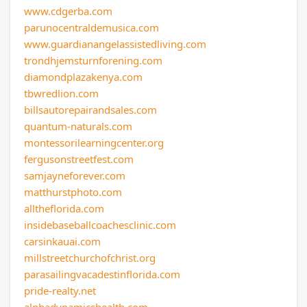
www.cdgerba.com
parunocentraldemusica.com
www.guardianangelassistedliving.com
trondhjemsturnforening.com
diamondplazakenya.com
tbwredlion.com
billsautorepairandsales.com
quantum-naturals.com
montessorilearningcenter.org
fergusonstreetfest.com
samjayneforever.com
matthurstphoto.com
alltheflorida.com
insidebaseballcoachesclinic.com
carsinkauai.com
millstreetchurchofchrist.org
parasailingvacadestinflorida.com
pride-realty.net