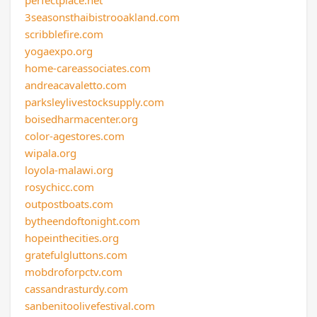
perfectplace.net
3seasonsthaibistrooakland.com
scribblefire.com
yogaexpo.org
home-careassociates.com
andreacavaletto.com
parksleylivestocksupply.com
boisedharmacenter.org
color-agestores.com
wipala.org
loyola-malawi.org
rosychicc.com
outpostboats.com
bytheendoftonight.com
hopeinthecities.org
gratefulgluttons.com
mobdroforpctv.com
cassandrasturdy.com
sanbenitoolivefestival.com