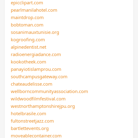
epicclipart.com
pearlmanilahotel.com
maintdrop.com
bobtoman.com
sosanimauxtunisie.org
kogroofing.com
alpinedentist.net
radioenergiadance.com
kookotheek.com
panayiotislamprou.com
southcampusgateway.com
chateaudelisse.com
wellborncommunityassociation.com
wildwoodfilmfestival.com
westnorthamptonshirejpu.org
hotelbrasile.com
fultonstreetjazz.com
bartlettevents.org
moveablecontainer.com