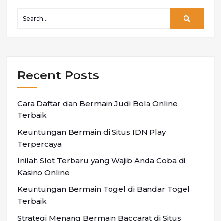
Recent Posts
Cara Daftar dan Bermain Judi Bola Online
Terbaik
Keuntungan Bermain di Situs IDN Play
Terpercaya
Inilah Slot Terbaru yang Wajib Anda Coba di
Kasino Online
Keuntungan Bermain Togel di Bandar Togel
Terbaik
Strategi Menang Bermain Baccarat di Situs