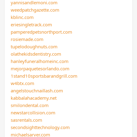
yannisandlemoni.com
weedpatchgazette.com
kblinc.com
eriesingletrack.com
pamperedpetsnorthport.com
rosiemade.com
tupelodoughnuts.com
olathekidsdentistry.com
hanleyfuneralhomeinc.com
mejorpaquetesorlando.com
1stand10sportsbarandgrill.com
w4btx.com
angelstouchnaillash.com
kabbalahacademy.net
smilondental.com
newstarcollision.com
sasrentals.com
secondsighttechnology.com
michaelsarver.com