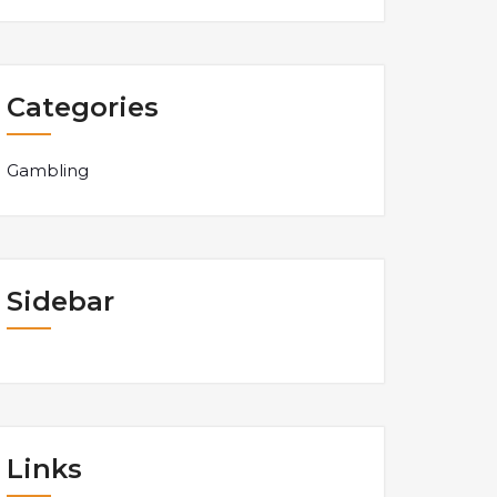
Categories
Gambling
Sidebar
Links