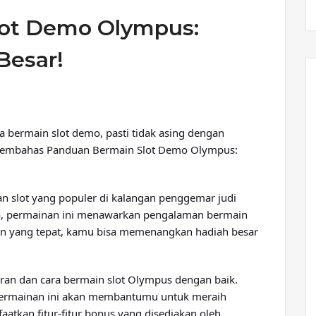
lot Demo Olympus:
Besar!
ka bermain slot demo, pasti tidak asing dengan
n membahas Panduan Bermain Slot Demo Olympus:
n slot yang populer di kalangan penggemar judi
o, permainan ini menawarkan pengalaman bermain
n yang tepat, kamu bisa memenangkan hadiah besar
an dan cara bermain slot Olympus dengan baik.
permainan ini akan membantumu untuk meraih
tkan fitur-fitur bonus yang disediakan oleh