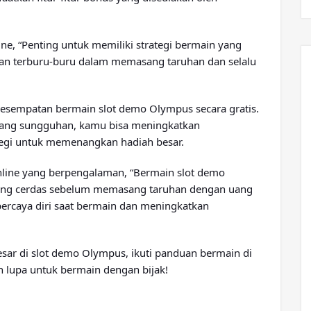
ine, “Penting untuk memiliki strategi bermain yang
gan terburu-buru dalam memasang taruhan dan selalu
kesempatan bermain slot demo Olympus secara gratis.
uang sungguhan, kamu bisa meningkatkan
gi untuk memenangkan hadiah besar.
nline yang berpengalaman, “Bermain slot demo
yang cerdas sebelum memasang taruhan dengan uang
ercaya diri saat bermain dan meningkatkan
sar di slot demo Olympus, ikuti panduan bermain di
n lupa untuk bermain dengan bijak!