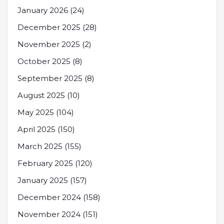
January 2026
(24)
December 2025
(28)
November 2025
(2)
October 2025
(8)
September 2025
(8)
August 2025
(10)
May 2025
(104)
April 2025
(150)
March 2025
(155)
February 2025
(120)
January 2025
(157)
December 2024
(158)
November 2024
(151)