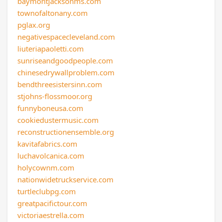
baymontjacksonms.com
townofaltonany.com
pglax.org
negativespacecleveland.com
liuteriapaoletti.com
sunriseandgoodpeople.com
chinesedrywallproblem.com
bendthreesistersinn.com
stjohns-flossmoor.org
funnyboneusa.com
cookiedustermusic.com
reconstructionensemble.org
kavitafabrics.com
luchavolcanica.com
holycownm.com
nationwidetruckservice.com
turtleclubpg.com
greatpacifictour.com
victoriaestrella.com