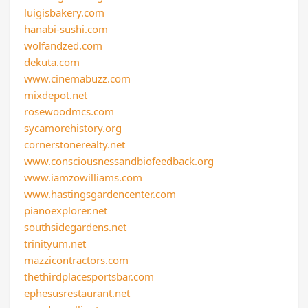
luigisbakery.com
hanabi-sushi.com
wolfandzed.com
dekuta.com
www.cinemabuzz.com
mixdepot.net
rosewoodmcs.com
sycamorehistory.org
cornerstonerealty.net
www.consciousnessandbiofeedback.org
www.iamzowilliams.com
www.hastingsgardencenter.com
pianoexplorer.net
southsidegardens.net
trinityum.net
mazzicontractors.com
thethirdplacesportsbar.com
ephesusrestaurant.net