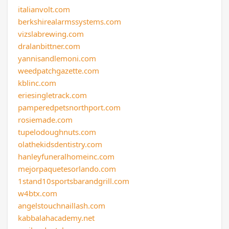
italianvolt.com
berkshirealarmssystems.com
vizslabrewing.com
dralanbittner.com
yannisandlemoni.com
weedpatchgazette.com
kblinc.com
eriesingletrack.com
pamperedpetsnorthport.com
rosiemade.com
tupelodoughnuts.com
olathekidsdentistry.com
hanleyfuneralhomeinc.com
mejorpaquetesorlando.com
1stand10sportsbarandgrill.com
w4btx.com
angelstouchnaillash.com
kabbalahacademy.net