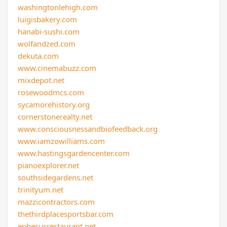
washingtonlehigh.com
luigisbakery.com
hanabi-sushi.com
wolfandzed.com
dekuta.com
www.cinemabuzz.com
mixdepot.net
rosewoodmcs.com
sycamorehistory.org
cornerstonerealty.net
www.consciousnessandbiofeedback.org
www.iamzowilliams.com
www.hastingsgardencenter.com
pianoexplorer.net
southsidegardens.net
trinityum.net
mazzicontractors.com
thethirdplacesportsbar.com
ephesusrestaurant.net