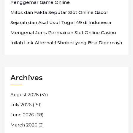
Penggemar Game Online
Mitos dan Fakta Seputar Slot Online Gacor
Sejarah dan Asal Usul Togel 49 di Indonesia
Mengenal Jenis Permainan Slot Online Casino
Inilah Link Alternatif Sbobet yang Bisa Dipercaya
Archives
August 2026
(37)
July 2026
(151)
June 2026
(68)
March 2026
(3)