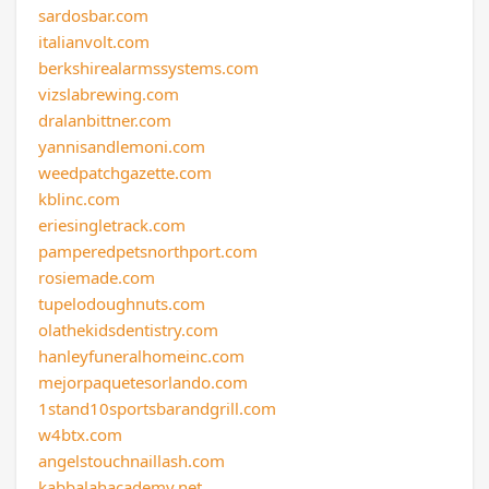
sardosbar.com
italianvolt.com
berkshirealarmssystems.com
vizslabrewing.com
dralanbittner.com
yannisandlemoni.com
weedpatchgazette.com
kblinc.com
eriesingletrack.com
pamperedpetsnorthport.com
rosiemade.com
tupelodoughnuts.com
olathekidsdentistry.com
hanleyfuneralhomeinc.com
mejorpaquetesorlando.com
1stand10sportsbarandgrill.com
w4btx.com
angelstouchnaillash.com
kabbalahacademy.net