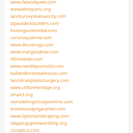
www.fatandqueer.com
anneashleyumc.org
landsurveyskansascity.com
stpauldeckbuilders.com
footingsunlimited.com
runsnoqualmie.com
www.docsdrugs.com
www.margiesdiner.com
fdlchowder.com
www.needlepointsltd.com
bullandbirdsteakhouse.com
lascolinasplasticsurgery.com
www.cliftonheritage.org
sma43.org
remodelingchicagoonline.com
brentwoodyogacenter.com
www.tiptonlandscaping.com
steppingupstewardship.org
ccvoptica.com