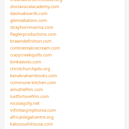
sloclassicalacademy.com
dasilvaboards.com
glennabatson.com
strayhornmarina.com
flaglerproductions.com
brawndefinition.com
continentalicecream.com
crazycreekquilts.com
binkdavies.com
christchurchpdx.org
kenabrahambooks.com
commune-kitchen.com
amuthefilm.com
lustforlovefilm.com
nicolasjolly.net
infinitasymphonia.com
africanlegalcentre.org
katsusushihouse.com