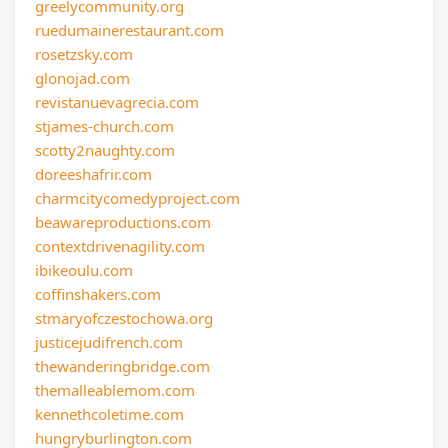
greelycommunity.org
ruedumainerestaurant.com
rosetzsky.com
glonojad.com
revistanuevagrecia.com
stjames-church.com
scotty2naughty.com
doreeshafrir.com
charmcitycomedyproject.com
beawareproductions.com
contextdrivenagility.com
ibikeoulu.com
coffinshakers.com
stmaryofczestochowa.org
justicejudifrench.com
thewanderingbridge.com
themalleablemom.com
kennethcoletime.com
hungryburlington.com