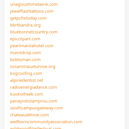
unagisushimetairie.com
jewelflashtattoos.com
getpcfixtoday.com
bbrtbandra.org
bluebonnetcountry.com
epicclipart.com
pearlmanilahotel.com
maintdrop.com
bobtoman.com
sosanimauxtunisie.org
kogroofing.com
alpinedentist.net
radioenergiadance.com
kookotheek.com
panayiotislamprou.com
southcampusgateway.com
chateaudelisse.com
wellborncommunityassociation.com
wildwoodfilmfestival.com