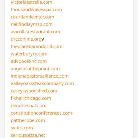
victoriaestrella.com
thousandwavesspa.com
courtlandcenter.com
neilfindlaymsp.com
avicollisrestaurant.com
drcconline.org
v
theplacebarandgrill.com
waterburyrx.com
advpoolsinc.com
angelosatthepoint.com
indianapastorsalliance.com
valleyoakssteakcompany.com
caseyswoodshed.com
fixhairchicago.com
denizliesnaf.com
constitutionconferences.com
patthecope.com
svitcs.com
seriouspizza.net