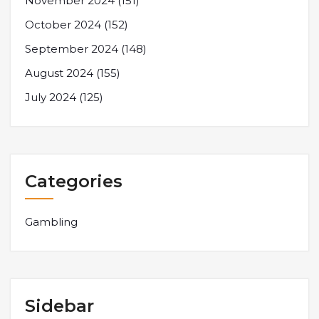
November 2024
(151)
October 2024
(152)
September 2024
(148)
August 2024
(155)
July 2024
(125)
Categories
Gambling
Sidebar