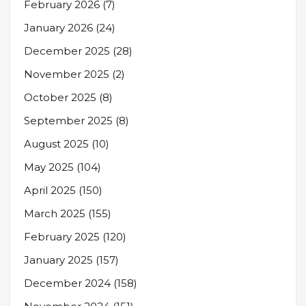
February 2026
(7)
January 2026
(24)
December 2025
(28)
November 2025
(2)
October 2025
(8)
September 2025
(8)
August 2025
(10)
May 2025
(104)
April 2025
(150)
March 2025
(155)
February 2025
(120)
January 2025
(157)
December 2024
(158)