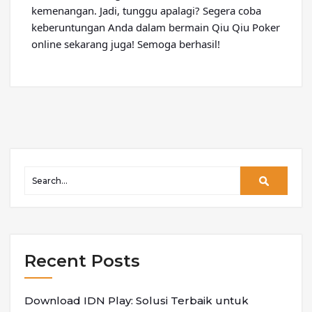
kemenangan. Jadi, tunggu apalagi? Segera coba
keberuntungan Anda dalam bermain Qiu Qiu Poker
online sekarang juga! Semoga berhasil!
Recent Posts
Download IDN Play: Solusi Terbaik untuk