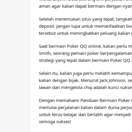
aman agar kalian dapat bermain dengan nyam
Setelah menemukan situs yang tepat, langk
deposit. Jangan lupa untuk memanfaatkan bon
tersebut untuk meningkatkan peluang kalian
Saat bermain Poker QQ online, kalian perlu 
Smith, seorang pemain poker berpengalaman,
strategi yang tepat dalam bermain Poker Q
Selain itu, kalian juga perlu melatih kemam
kalian dengan bijak. Menurut Jack Johnson,
lawan dan mengelola chip adalah kunci suks
Dengan memahami Panduan Bermain Poker QQ 
memulai perjalanan kalian dalam dunia perjud
untuk terus belajar dan berlatih agar menja
semoga sukses!