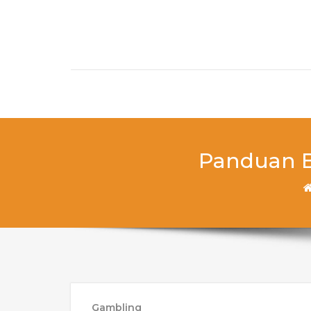
Skip to content
Panduan B
Gambling