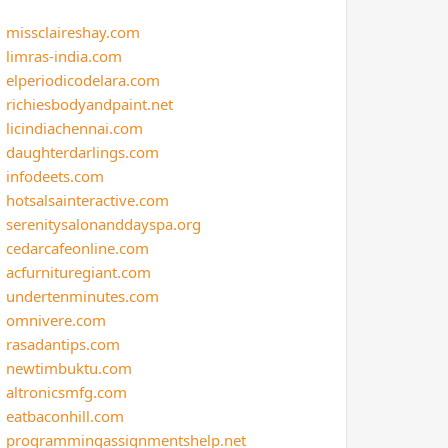
missclaireshay.com
limras-india.com
elperiodicodelara.com
richiesbodyandpaint.net
licindiachennai.com
daughterdarlings.com
infodeets.com
hotsalsainteractive.com
serenitysalonanddayspa.org
cedarcafeonline.com
acfurnituregiant.com
undertenminutes.com
omnivere.com
rasadantips.com
newtimbuktu.com
altronicsmfg.com
eatbaconhill.com
programmingassignmentshelp.net