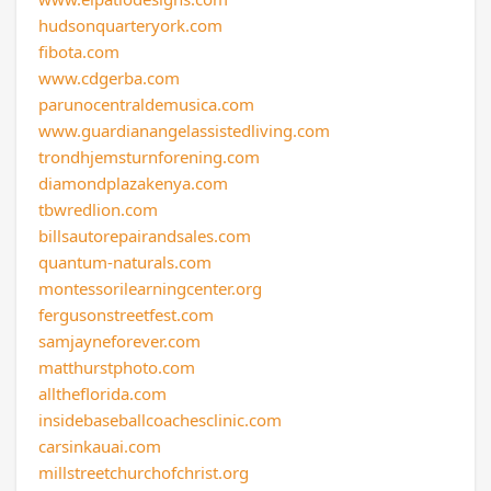
hudsonquarteryork.com
fibota.com
www.cdgerba.com
parunocentraldemusica.com
www.guardianangelassistedliving.com
trondhjemsturnforening.com
diamondplazakenya.com
tbwredlion.com
billsautorepairandsales.com
quantum-naturals.com
montessorilearningcenter.org
fergusonstreetfest.com
samjayneforever.com
matthurstphoto.com
alltheflorida.com
insidebaseballcoachesclinic.com
carsinkauai.com
millstreetchurchofchrist.org