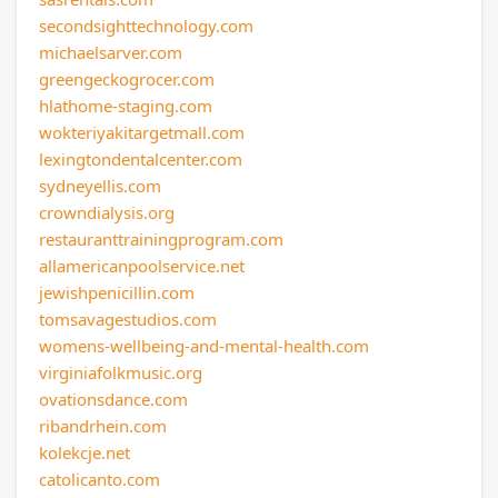
secondsighttechnology.com
michaelsarver.com
greengeckogrocer.com
hlathome-staging.com
wokteriyakitargetmall.com
lexingtondentalcenter.com
sydneyellis.com
crowndialysis.org
restauranttrainingprogram.com
allamericanpoolservice.net
jewishpenicillin.com
tomsavagestudios.com
womens-wellbeing-and-mental-health.com
virginiafolkmusic.org
ovationsdance.com
ribandrhein.com
kolekcje.net
catolicanto.com