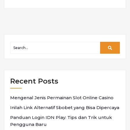
Recent Posts
Mengenal Jenis Permainan Slot Online Casino
Inilah Link Alternatif Sbobet yang Bisa Dipercaya
Panduan Login IDN Play: Tips dan Trik untuk
Pengguna Baru