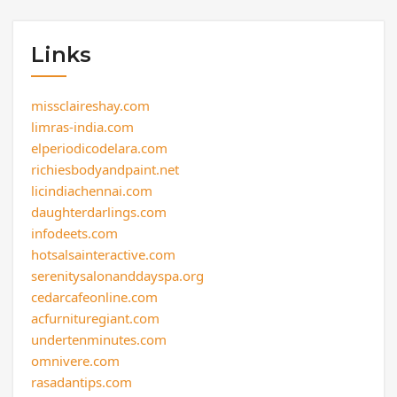
Links
missclaireshay.com
limras-india.com
elperiodicodelara.com
richiesbodyandpaint.net
licindiachennai.com
daughterdarlings.com
infodeets.com
hotsalsainteractive.com
serenitysalonanddayspa.org
cedarcafeonline.com
acfurnituregiant.com
undertenminutes.com
omnivere.com
rasadantips.com