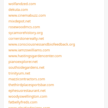
wolfandzed.com
dekuta.com
www.cinemabuzz.com
mixdepot.net
rosewoodmcs.com
sycamorehistory.org
cornerstonerealty.net
www.consciousnessandbiofeedback.org
www.iamzowilliams.com
www.hastingsgardencenter.com
pianoexplorer.net
southsidegardens.net
trinityum.net
mazzicontractors.com
thethirdplacesportsbar.com
ephesusrestaurant.net
woodyswellington.com
fatbellyfreds.com
www.elpatiodesigns.com