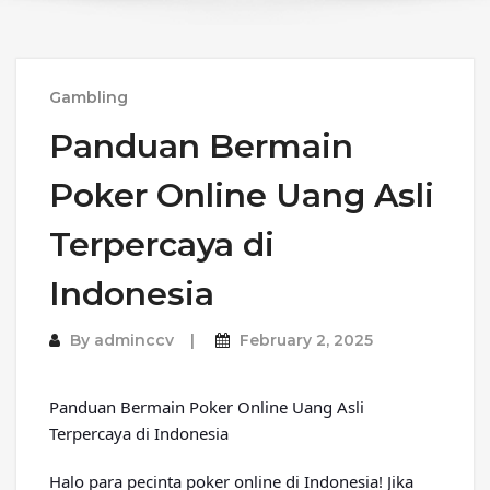
Gambling
Panduan Bermain
Poker Online Uang Asli
Terpercaya di
Indonesia
By
adminccv
February 2, 2025
Panduan Bermain Poker Online Uang Asli
Terpercaya di Indonesia
Halo para pecinta poker online di Indonesia! Jika