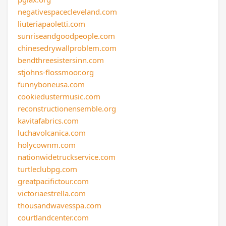
negativespacecleveland.com
liuteriapaoletti.com
sunriseandgoodpeople.com
chinesedrywallproblem.com
bendthreesistersinn.com
stjohns-flossmoor.org
funnyboneusa.com
cookiedustermusic.com
reconstructionensemble.org
kavitafabrics.com
luchavolcanica.com
holycownm.com
nationwidetruckservice.com
turtleclubpg.com
greatpacifictour.com
victoriaestrella.com
thousandwavesspa.com
courtlandcenter.com