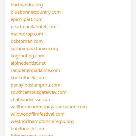
bbrtbandra.org
bluebonnetcountry.com
epicclipart.com
pearlmanilahotel.com
maintdrop.com
bobtoman.com
sosanimauxtunisie.org
kogroofing.com
alpinedentist.net
radioenergiadance.com
kookotheek.com
panayiotislamprou.com
southcampusgateway.com
chateaudelisse.com
wellborncommunityassociation.com
wildwoodfilmfestival.com
westnorthamptonshirejpu.org
hotelbrasile.com
fultonstreetjazz.com