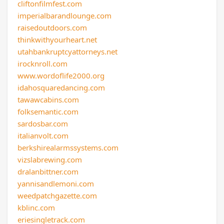
cliftonfilmfest.com
imperialbarandlounge.com
raisedoutdoors.com
thinkwithyourheart.net
utahbankruptcyattorneys.net
irocknroll.com
www.wordoflife2000.org
idahosquaredancing.com
tawawcabins.com
folksemantic.com
sardosbar.com
italianvolt.com
berkshirealarmssystems.com
vizslabrewing.com
dralanbittner.com
yannisandlemoni.com
weedpatchgazette.com
kblinc.com
eriesingletrack.com