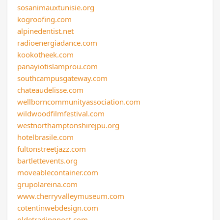
sosanimauxtunisie.org
kogroofing.com
alpinedentist.net
radioenergiadance.com
kookotheek.com
panayiotislamprou.com
southcampusgateway.com
chateaudelisse.com
wellborncommunityassociation.com
wildwoodfilmfestival.com
westnorthamptonshirejpu.org
hotelbrasile.com
fultonstreetjazz.com
bartlettevents.org
moveablecontainer.com
grupolareina.com
www.cherryvalleymuseum.com
cotentinwebdesign.com
oldetradingpost.com