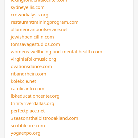
sydneyellis.com
crowndialysis.org
restauranttrainingprogram.com
allamericanpoolservice.net
jewishpenicillin.com
tomsavagestudios.com
womens-wellbeing-and-mental-health.com
virginiafolkmusic.org
ovationsdance.com
ribandrhein.com
kolekcje.net
catolicanto.com
lbkeducationcenter.org
trinityriverdallas.org
perfectplace.net
3seasonsthaibistrooakland.com
scribblefire.com
yogaexpo.org