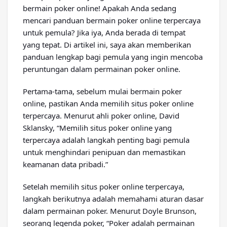
bermain poker online! Apakah Anda sedang
mencari panduan bermain poker online terpercaya
untuk pemula? Jika iya, Anda berada di tempat
yang tepat. Di artikel ini, saya akan memberikan
panduan lengkap bagi pemula yang ingin mencoba
peruntungan dalam permainan poker online.
Pertama-tama, sebelum mulai bermain poker
online, pastikan Anda memilih situs poker online
terpercaya. Menurut ahli poker online, David
Sklansky, “Memilih situs poker online yang
terpercaya adalah langkah penting bagi pemula
untuk menghindari penipuan dan memastikan
keamanan data pribadi.”
Setelah memilih situs poker online terpercaya,
langkah berikutnya adalah memahami aturan dasar
dalam permainan poker. Menurut Doyle Brunson,
seorang legenda poker, “Poker adalah permainan