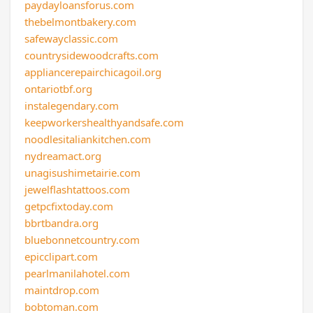
paydayloansforus.com
thebelmontbakery.com
safewayclassic.com
countrysidewoodcrafts.com
appliancerepairchicagoil.org
ontariotbf.org
instalegendary.com
keepworkershealthyandsafe.com
noodlesitaliankitchen.com
nydreamact.org
unagisushimetairie.com
jewelflashtattoos.com
getpcfixtoday.com
bbrtbandra.org
bluebonnetcountry.com
epicclipart.com
pearlmanilahotel.com
maintdrop.com
bobtoman.com