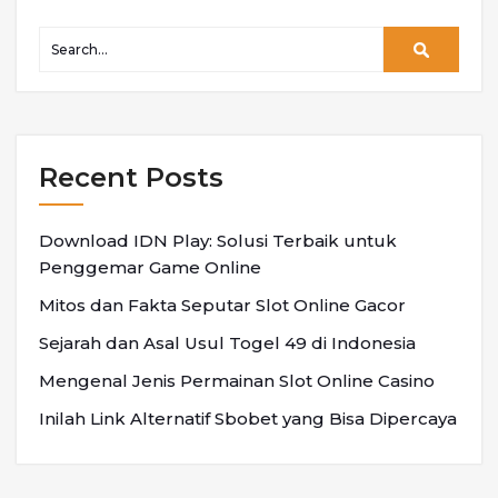
Recent Posts
Download IDN Play: Solusi Terbaik untuk
Penggemar Game Online
Mitos dan Fakta Seputar Slot Online Gacor
Sejarah dan Asal Usul Togel 49 di Indonesia
Mengenal Jenis Permainan Slot Online Casino
Inilah Link Alternatif Sbobet yang Bisa Dipercaya