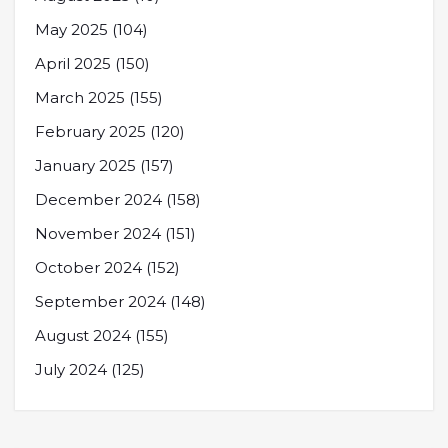
May 2025
(104)
April 2025
(150)
March 2025
(155)
February 2025
(120)
January 2025
(157)
December 2024
(158)
November 2024
(151)
October 2024
(152)
September 2024
(148)
August 2024
(155)
July 2024
(125)