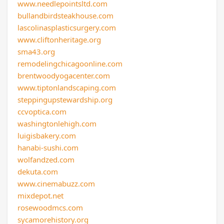
www.needlepointsltd.com
bullandbirdsteakhouse.com
lascolinasplasticsurgery.com
www.cliftonheritage.org
sma43.org
remodelingchicagoonline.com
brentwoodyogacenter.com
www.tiptonlandscaping.com
steppingupstewardship.org
ccvoptica.com
washingtonlehigh.com
luigisbakery.com
hanabi-sushi.com
wolfandzed.com
dekuta.com
www.cinemabuzz.com
mixdepot.net
rosewoodmcs.com
sycamorehistory.org