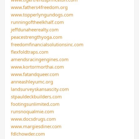
www.fathers4freedom.org
www.topperlyngundogs.com
runningoftheelkhalf.com
jeffdunaheerealty.com
peacestrengthyoga.com
freedomfinancialsolutionsinc.com
flexfoldtraps.com
amendsracingengines.com
www.kortormorthai.com
www.fatandqueer.com
anneashleyumc.org
landsurveyskansascity.com
stpauldeckbuilders.com
footingsunlimited.com
runsnoqualmie.com
www.docsdrugs.com
www.margiesdiner.com
fdlchowder.com