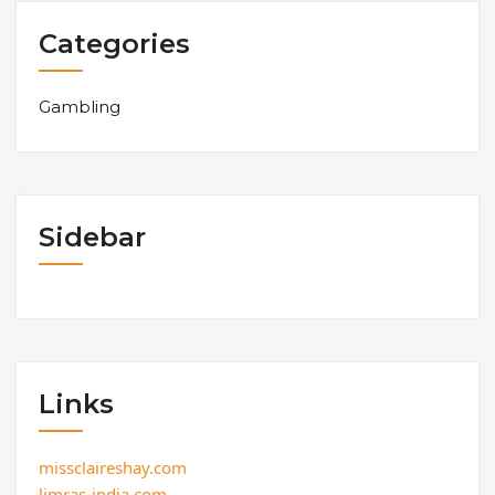
Categories
Gambling
Sidebar
Links
missclaireshay.com
limras-india.com