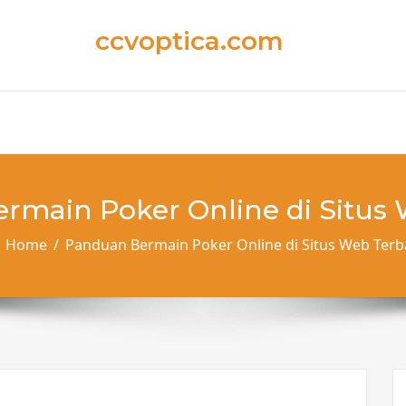
ccvoptica.com
rmain Poker Online di Situs 
Home
/
Panduan Bermain Poker Online di Situs Web Terb