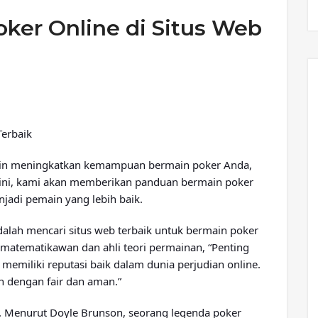
ker Online di Situs Web
Terbaik
 ingin meningkatkan kemampuan bermain poker Anda,
i ini, kami akan memberikan panduan bermain poker
njadi pemain yang lebih baik.
alah mencari situs web terbaik untuk bermain poker
matematikawan dan ahli teori permainan, “Penting
memiliki reputasi baik dalam dunia perjudian online.
 dengan fair dan aman.”
r. Menurut Doyle Brunson, seorang legenda poker