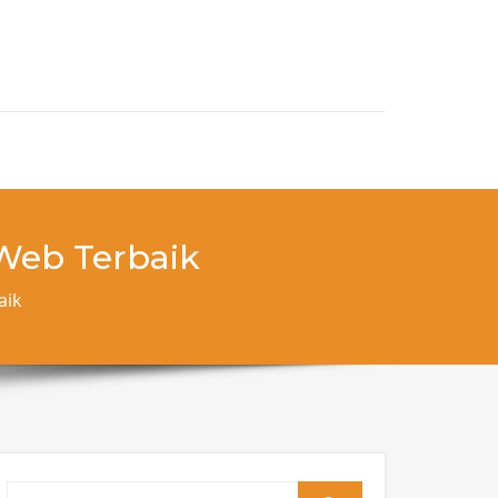
Web Terbaik
aik