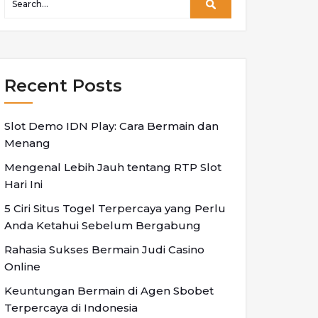
Recent Posts
Slot Demo IDN Play: Cara Bermain dan
Menang
Mengenal Lebih Jauh tentang RTP Slot
Hari Ini
5 Ciri Situs Togel Terpercaya yang Perlu
Anda Ketahui Sebelum Bergabung
Rahasia Sukses Bermain Judi Casino
Online
Keuntungan Bermain di Agen Sbobet
Terpercaya di Indonesia