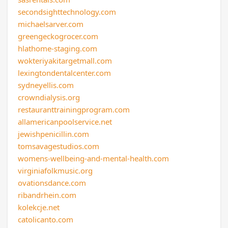
secondsighttechnology.com
michaelsarver.com
greengeckogrocer.com
hlathome-staging.com
wokteriyakitargetmall.com
lexingtondentalcenter.com
sydneyellis.com
crowndialysis.org
restauranttrainingprogram.com
allamericanpoolservice.net
jewishpenicillin.com
tomsavagestudios.com
womens-wellbeing-and-mental-health.com
virginiafolkmusic.org
ovationsdance.com
ribandrhein.com
kolekcje.net
catolicanto.com