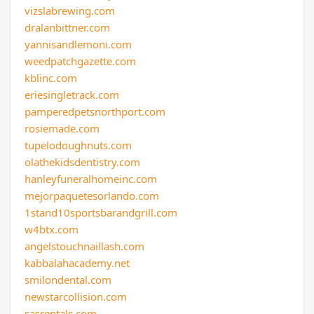
vizslabrewing.com
dralanbittner.com
yannisandlemoni.com
weedpatchgazette.com
kblinc.com
eriesingletrack.com
pamperedpetsnorthport.com
rosiemade.com
tupelodoughnuts.com
olathekidsdentistry.com
hanleyfuneralhomeinc.com
mejorpaquetesorlando.com
1stand10sportsbarandgrill.com
w4btx.com
angelstouchnaillash.com
kabbalahacademy.net
smilondental.com
newstarcollision.com
sasrentals.com