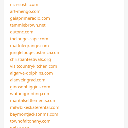
nizi-sushi.com
art-mengo.com
gaiaprimeradio.com
tammiebrown.net
dutonc.com
thelongescape.com
mattolegrange.com
junglelodgecostarica.com
christianfestivals.org
visitcountrykitchen.com
algarve-dolphins.com
alanveingrad.com
ginosonhiggins.com
wutungprinting.com
maritalsettlements.com
milwbikeskaterental.com
baymontjacksonms.com
townofaltonany.com
pglax.org