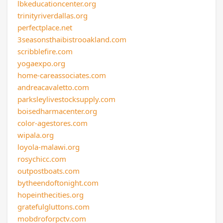
lbkeducationcenter.org
trinityriverdallas.org
perfectplace.net
3seasonsthaibistrooakland.com
scribblefire.com
yogaexpo.org
home-careassociates.com
andreacavaletto.com
parksleylivestocksupply.com
boisedharmacenter.org
color-agestores.com
wipala.org
loyola-malawi.org
rosychicc.com
outpostboats.com
bytheendoftonight.com
hopeinthecities.org
gratefulgluttons.com
mobdroforpctv.com