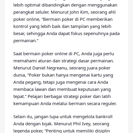
lebih optimal dibandingkan dengan menggunakan
perangkat seluler. Menurut John Kim, seorang ahli
poker online, “Bermain poker di PC memberikan
kontrol yang lebih baik dan tampilan yang lebih
besar, sehingga Anda dapat fokus sepenuhnya pada
permainan.”
Saat bermain poker online di PC, Anda juga perlu
memahami aturan dan strategi dasar permainan.
Menurut Daniel Negreanu, seorang juara poker
dunia, “Poker bukan hanya mengenai kartu yang
Anda pegang, tetapi juga mengenai cara Anda
membaca lawan dan membuat keputusan yang
tepat.” Pelajari berbagai strategi poker dan latih
kemampuan Anda melalui bermain secara reguler.
Selain itu, jangan lupa untuk mengelola bankroll
Anda dengan bijak. Menurut Phil Ivey, seorang
legenda poker, “Penting untuk memiliki disiplin