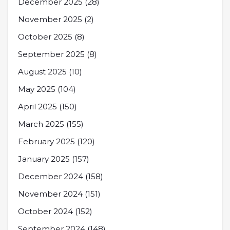
December 2025
(28)
November 2025
(2)
October 2025
(8)
September 2025
(8)
August 2025
(10)
May 2025
(104)
April 2025
(150)
March 2025
(155)
February 2025
(120)
January 2025
(157)
December 2024
(158)
November 2024
(151)
October 2024
(152)
September 2024
(148)