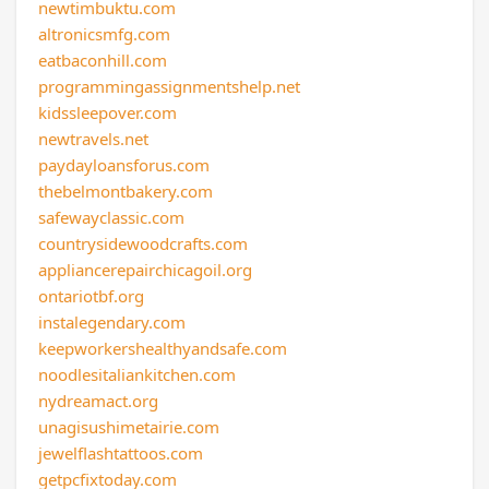
newtimbuktu.com
altronicsmfg.com
eatbaconhill.com
programmingassignmentshelp.net
kidssleepover.com
newtravels.net
paydayloansforus.com
thebelmontbakery.com
safewayclassic.com
countrysidewoodcrafts.com
appliancerepairchicagoil.org
ontariotbf.org
instalegendary.com
keepworkershealthyandsafe.com
noodlesitaliankitchen.com
nydreamact.org
unagisushimetairie.com
jewelflashtattoos.com
getpcfixtoday.com