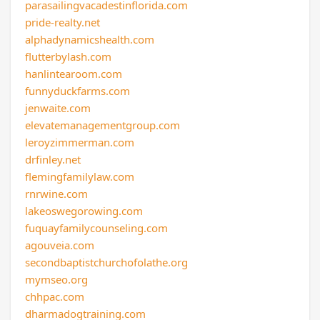
parasailingvacadestinflorida.com
pride-realty.net
alphadynamicshealth.com
flutterbylash.com
hanlintearoom.com
funnyduckfarms.com
jenwaite.com
elevatemanagementgroup.com
leroyzimmerman.com
drfinley.net
flemingfamilylaw.com
rnrwine.com
lakeoswegorowing.com
fuquayfamilycounseling.com
agouveia.com
secondbaptistchurchofolathe.org
mymseo.org
chhpac.com
dharmadogtraining.com