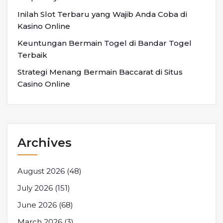
Inilah Slot Terbaru yang Wajib Anda Coba di
Kasino Online
Keuntungan Bermain Togel di Bandar Togel
Terbaik
Strategi Menang Bermain Baccarat di Situs
Casino Online
Archives
August 2026
(48)
July 2026
(151)
June 2026
(68)
March 2026
(3)