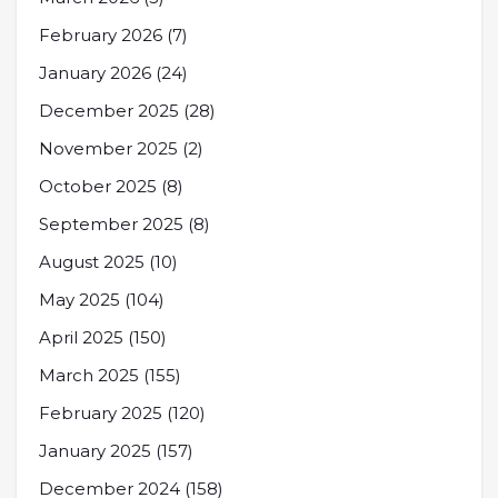
February 2026
(7)
January 2026
(24)
December 2025
(28)
November 2025
(2)
October 2025
(8)
September 2025
(8)
August 2025
(10)
May 2025
(104)
April 2025
(150)
March 2025
(155)
February 2025
(120)
January 2025
(157)
December 2024
(158)