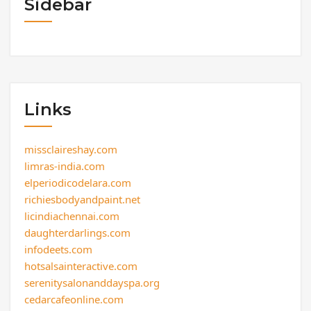
Sidebar
Links
missclaireshay.com
limras-india.com
elperiodicodelara.com
richiesbodyandpaint.net
licindiachennai.com
daughterdarlings.com
infodeets.com
hotsalsainteractive.com
serenitysalonanddayspa.org
cedarcafeonline.com