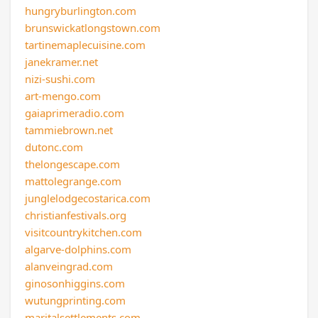
hungryburlington.com
brunswickatlongstown.com
tartinemaplecuisine.com
janekramer.net
nizi-sushi.com
art-mengo.com
gaiaprimeradio.com
tammiebrown.net
dutonc.com
thelongescape.com
mattolegrange.com
junglelodgecostarica.com
christianfestivals.org
visitcountrykitchen.com
algarve-dolphins.com
alanveingrad.com
ginosonhiggins.com
wutungprinting.com
maritalsettlements.com