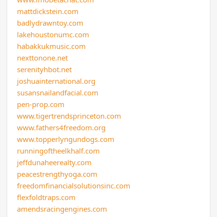
mattdickstein.com
badlydrawntoy.com
lakehoustonumc.com
habakkukmusic.com
nexttonone.net
serenityhbot.net
joshuainternational.org
susansnailandfacial.com
pen-prop.com
www.tigertrendsprinceton.com
www.fathers4freedom.org
www.topperlyngundogs.com
runningoftheelkhalf.com
jeffdunaheerealty.com
peacestrengthyoga.com
freedomfinancialsolutionsinc.com
flexfoldtraps.com
amendsracingengines.com