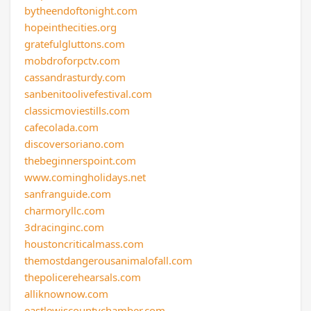
bytheendoftonight.com
hopeinthecities.org
gratefulgluttons.com
mobdroforpctv.com
cassandrasturdy.com
sanbenitoolivefestival.com
classicmoviestills.com
cafecolada.com
discoversoriano.com
thebeginnerspoint.com
www.comingholidays.net
sanfranguide.com
charmoryllc.com
3dracinginc.com
houstoncriticalmass.com
themostdangerousanimalofall.com
thepolicerehearsals.com
alliknownow.com
eastlewiscountychamber.com