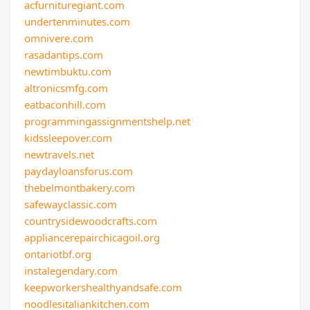
acfurnituregiant.com
undertenminutes.com
omnivere.com
rasadantips.com
newtimbuktu.com
altronicsmfg.com
eatbaconhill.com
programmingassignmentshelp.net
kidssleepover.com
newtravels.net
paydayloansforus.com
thebelmontbakery.com
safewayclassic.com
countrysidewoodcrafts.com
appliancerepairchicagoil.org
ontariotbf.org
instalegendary.com
keepworkershealthyandsafe.com
noodlesitaliankitchen.com