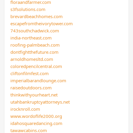
floraandfarmer.com
s3fsolutions.com
brevardbeachhomes.com
escapefromtheivorytower.com
743southchadwick.com
india-northeast.com
roofing-palmbeach.com
dontfightthefuture.com
arnoldhomesltd.com
coloredpencilcentral.com
cliftonfilmfest.com
imperialbarandlounge.com
raisedoutdoors.com
thinkwithyourheart.net
utahbankruptcyattorneys.net
irocknroll.com
www.wordoflife2000.org
idahosquaredancing.com
tawawcabins.com