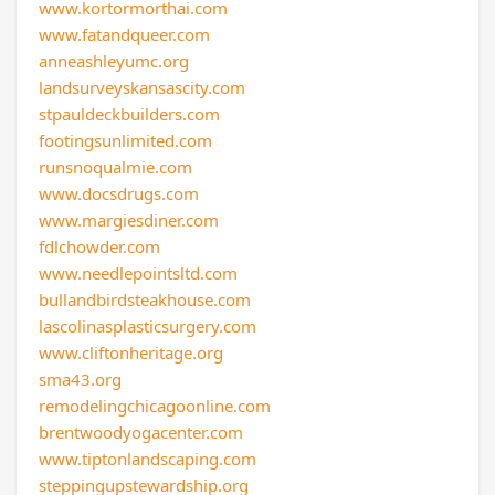
www.kortormorthai.com
www.fatandqueer.com
anneashleyumc.org
landsurveyskansascity.com
stpauldeckbuilders.com
footingsunlimited.com
runsnoqualmie.com
www.docsdrugs.com
www.margiesdiner.com
fdlchowder.com
www.needlepointsltd.com
bullandbirdsteakhouse.com
lascolinasplasticsurgery.com
www.cliftonheritage.org
sma43.org
remodelingchicagoonline.com
brentwoodyogacenter.com
www.tiptonlandscaping.com
steppingupstewardship.org