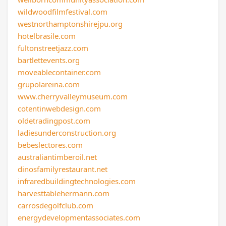
wildwoodfilmfestival.com
westnorthamptonshirejpu.org
hotelbrasile.com
fultonstreetjazz.com
bartlettevents.org
moveablecontainer.com
grupolareina.com
www.cherryvalleymuseum.com
cotentinwebdesign.com
oldetradingpost.com
ladiesunderconstruction.org
bebeslectores.com
australiantimberoil.net
dinosfamilyrestaurant.net
infraredbuildingtechnologies.com
harvesttablehermann.com
carrosdegolfclub.com
energydevelopmentassociates.com