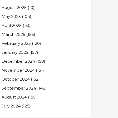
August 2025
(10)
May 2025
(104)
April 2025
(150)
March 2025
(155)
February 2025
(120)
January 2025
(157)
December 2024
(158)
November 2024
(151)
October 2024
(152)
September 2024
(148)
August 2024
(155)
July 2024
(125)