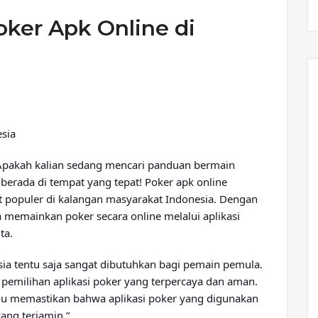
ker Apk Online di
sia
! Apakah kalian sedang mencari panduan bermain
n berada di tempat yang tepat! Poker apk online
 populer di kalangan masyarakat Indonesia. Dengan
sa memainkan poker secara online melalui aplikasi
ta.
ia tentu saja sangat dibutuhkan bagi pemain pemula.
h pemilihan aplikasi poker yang terpercaya dan aman.
alu memastikan bahwa aplikasi poker yang digunakan
ang terjamin.”