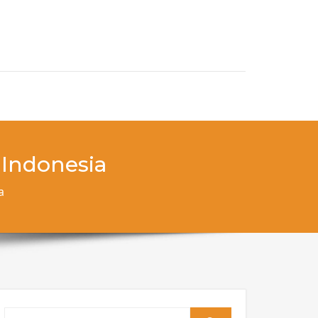
 Indonesia
a