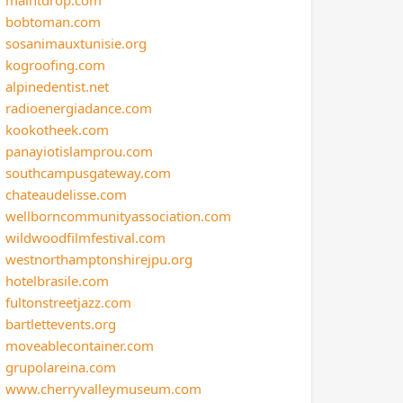
maintdrop.com
bobtoman.com
sosanimauxtunisie.org
kogroofing.com
alpinedentist.net
radioenergiadance.com
kookotheek.com
panayiotislamprou.com
southcampusgateway.com
chateaudelisse.com
wellborncommunityassociation.com
wildwoodfilmfestival.com
westnorthamptonshirejpu.org
hotelbrasile.com
fultonstreetjazz.com
bartlettevents.org
moveablecontainer.com
grupolareina.com
www.cherryvalleymuseum.com