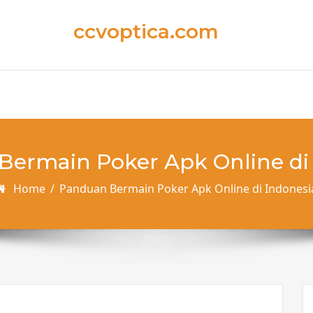
ccvoptica.com
ermain Poker Apk Online di
Home
/
Panduan Bermain Poker Apk Online di Indonesi