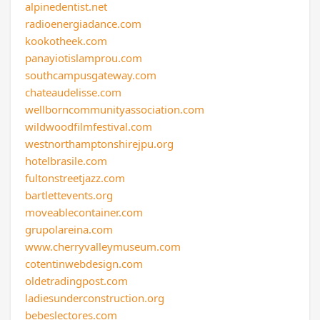
alpinedentist.net
radioenergiadance.com
kookotheek.com
panayiotislamprou.com
southcampusgateway.com
chateaudelisse.com
wellborncommunityassociation.com
wildwoodfilmfestival.com
westnorthamptonshirejpu.org
hotelbrasile.com
fultonstreetjazz.com
bartlettevents.org
moveablecontainer.com
grupolareina.com
www.cherryvalleymuseum.com
cotentinwebdesign.com
oldetradingpost.com
ladiesunderconstruction.org
bebeslectores.com