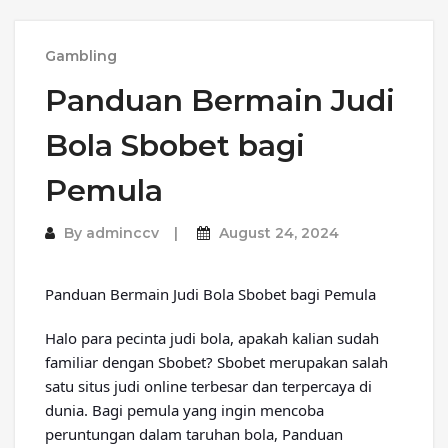
Gambling
Panduan Bermain Judi
Bola Sbobet bagi
Pemula
By
adminccv
August 24, 2024
Panduan Bermain Judi Bola Sbobet bagi Pemula
Halo para pecinta judi bola, apakah kalian sudah
familiar dengan Sbobet? Sbobet merupakan salah
satu situs judi online terbesar dan terpercaya di
dunia. Bagi pemula yang ingin mencoba
peruntungan dalam taruhan bola, Panduan