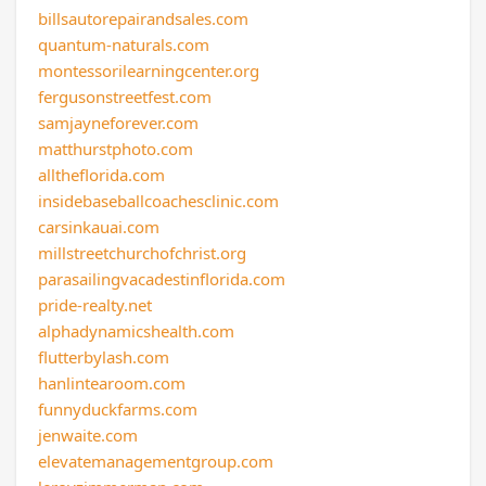
billsautorepairandsales.com
quantum-naturals.com
montessorilearningcenter.org
fergusonstreetfest.com
samjayneforever.com
matthurstphoto.com
alltheflorida.com
insidebaseballcoachesclinic.com
carsinkauai.com
millstreetchurchofchrist.org
parasailingvacadestinflorida.com
pride-realty.net
alphadynamicshealth.com
flutterbylash.com
hanlintearoom.com
funnyduckfarms.com
jenwaite.com
elevatemanagementgroup.com