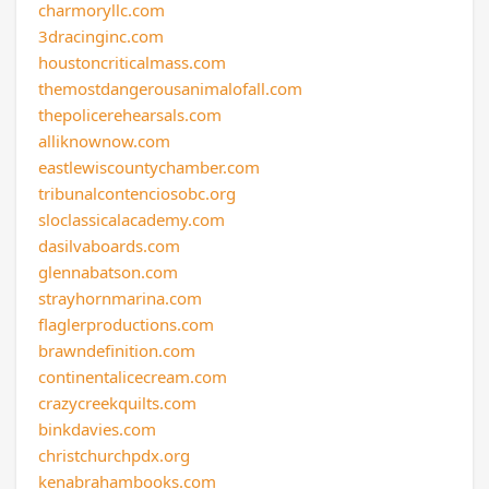
charmoryllc.com
3dracinginc.com
houstoncriticalmass.com
themostdangerousanimalofall.com
thepolicerehearsals.com
alliknownow.com
eastlewiscountychamber.com
tribunalcontenciosobc.org
sloclassicalacademy.com
dasilvaboards.com
glennabatson.com
strayhornmarina.com
flaglerproductions.com
brawndefinition.com
continentalicecream.com
crazycreekquilts.com
binkdavies.com
christchurchpdx.org
kenabrahambooks.com