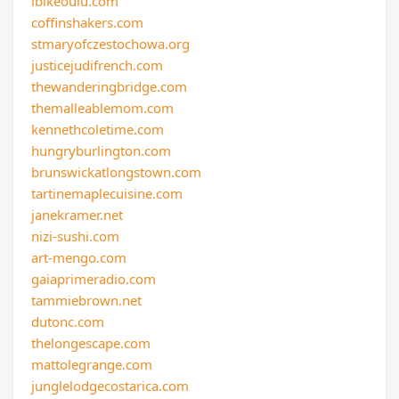
ibikeoulu.com
coffinshakers.com
stmaryofczestochowa.org
justicejudifrench.com
thewanderingbridge.com
themalleablemom.com
kennethcoletime.com
hungryburlington.com
brunswickatlongstown.com
tartinemaplecuisine.com
janekramer.net
nizi-sushi.com
art-mengo.com
gaiaprimeradio.com
tammiebrown.net
dutonc.com
thelongescape.com
mattolegrange.com
junglelodgecostarica.com