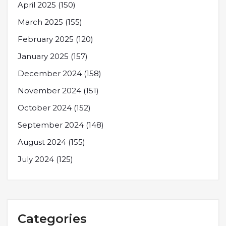
April 2025
(150)
March 2025
(155)
February 2025
(120)
January 2025
(157)
December 2024
(158)
November 2024
(151)
October 2024
(152)
September 2024
(148)
August 2024
(155)
July 2024
(125)
Categories