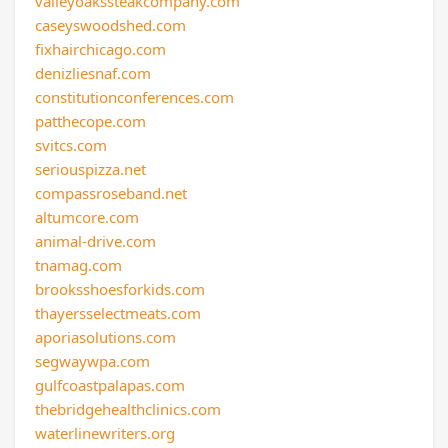
valleyoakssteakcompany.com
caseyswoodshed.com
fixhairchicago.com
denizliesnaf.com
constitutionconferences.com
patthecope.com
svitcs.com
seriouspizza.net
compassroseband.net
altumcore.com
animal-drive.com
tnamag.com
brooksshoesforkids.com
thayersselectmeats.com
aporiasolutions.com
segwaywpa.com
gulfcoastpalapas.com
thebridgehealthclinics.com
waterlinewriters.org