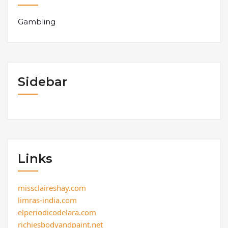
Gambling
Sidebar
Links
missclaireshay.com
limras-india.com
elperiodicodelara.com
richiesbodyandpaint.net