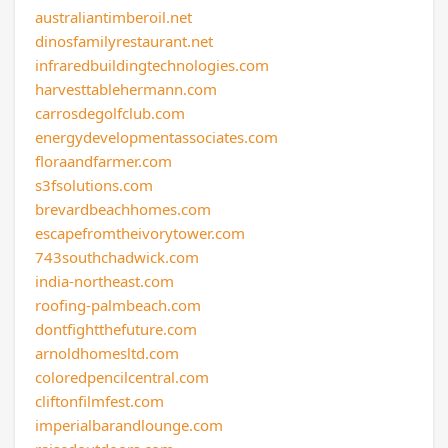
australiantimberoil.net
dinosfamilyrestaurant.net
infraredbuildingtechnologies.com
harvesttablehermann.com
carrosdegolfclub.com
energydevelopmentassociates.com
floraandfarmer.com
s3fsolutions.com
brevardbeachhomes.com
escapefromtheivorytower.com
743southchadwick.com
india-northeast.com
roofing-palmbeach.com
dontfightthefuture.com
arnoldhomesltd.com
coloredpencilcentral.com
cliftonfilmfest.com
imperialbarandlounge.com