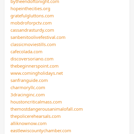
bytheendoftonight.com
hopeinthecities.org
gratefulgluttons.com
mobdroforpctv.com
cassandrasturdy.com
sanbenitoolivefestival.com
classicmoviestills.com
cafecolada.com
discoversoriano.com
thebeginnerspoint.com
www.comingholidays.net
sanfranguide.com
charmoryllc.com
3dracinginc.com
houstoncriticalmass.com
themostdangerousanimalofall.com
thepolicerehearsals.com
alliknownow.com
eastlewiscountychamber.com