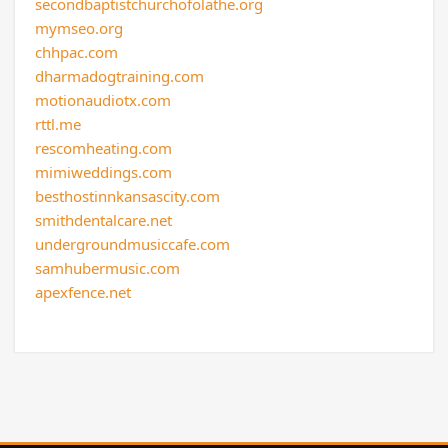
secondbaptistchurchofolathe.org
mymseo.org
chhpac.com
dharmadogtraining.com
motionaudiotx.com
rttl.me
rescomheating.com
mimiweddings.com
besthostinnkansascity.com
smithdentalcare.net
undergroundmusiccafe.com
samhubermusic.com
apexfence.net