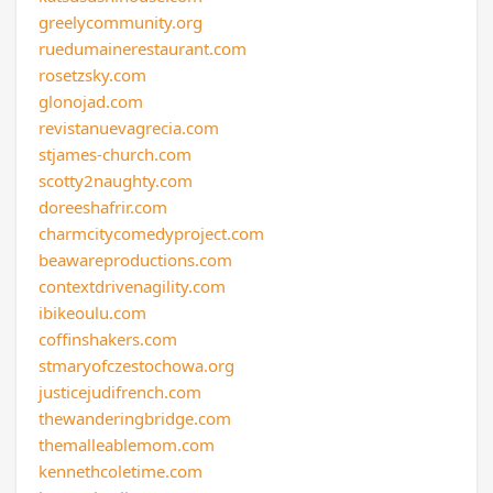
greelycommunity.org
ruedumainerestaurant.com
rosetzsky.com
glonojad.com
revistanuevagrecia.com
stjames-church.com
scotty2naughty.com
doreeshafrir.com
charmcitycomedyproject.com
beawareproductions.com
contextdrivenagility.com
ibikeoulu.com
coffinshakers.com
stmaryofczestochowa.org
justicejudifrench.com
thewanderingbridge.com
themalleablemom.com
kennethcoletime.com