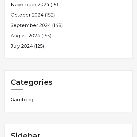
November 2024
(151)
October 2024
(152)
September 2024
(148)
August 2024
(155)
July 2024
(125)
Categories
Gambling
Sidebar