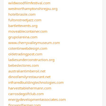
wildwoodfilmfestival.com
westnorthamptonshirejpu.org
hotelbrasile.com
fultonstreetjazz.com
bartlettevents.org
moveablecontainer.com
grupolareina.com
www.cherryvalleymuseum.com
cotentinwebdesign.com
oldetradingpost.com
ladiesunderconstruction.org
bebeslectores.com
australiantimberoil.net
dinosfamilyrestaurant.net
infraredbuildingtechnologies.com
harvesttablehermann.com
carrosdegolfclub.com
energydevelopmentassociates.com
floraandfarmer.com