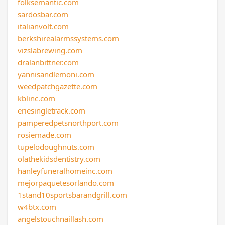
folksemantic.com
sardosbar.com
italianvolt.com
berkshirealarmssystems.com
vizslabrewing.com
dralanbittner.com
yannisandlemoni.com
weedpatchgazette.com
kblinc.com
eriesingletrack.com
pamperedpetsnorthport.com
rosiemade.com
tupelodoughnuts.com
olathekidsdentistry.com
hanleyfuneralhomeinc.com
mejorpaquetesorlando.com
1stand10sportsbarandgrill.com
w4btx.com
angelstouchnaillash.com