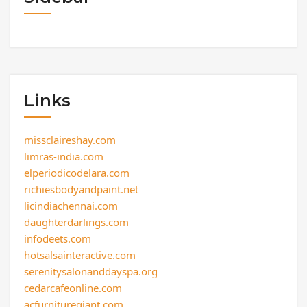
Links
missclaireshay.com
limras-india.com
elperiodicodelara.com
richiesbodyandpaint.net
licindiachennai.com
daughterdarlings.com
infodeets.com
hotsalsainteractive.com
serenitysalonanddayspa.org
cedarcafeonline.com
acfurnituregiant.com