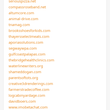
seriouspizza.net
compassroseband.net
altumcore.com
animal-drive.com
tnamag.com
brooksshoesforkids.com
thayersselectmeats.com
aporiasolutions.com
segwaywpa.com
gulfcoastpalapas.com
thebridgehealthclinics.com
waterlinewriters.org
shameddogan.com
parentsoftots.org
creative3drenderings.com
farmerstradecoffee.com
logcabinyardage.com
davidboers.com
www.imobetachat.com