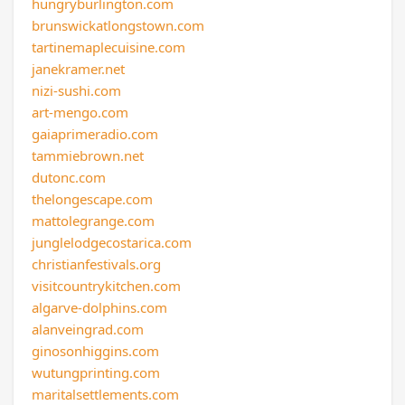
hungryburlington.com
brunswickatlongstown.com
tartinemaplecuisine.com
janekramer.net
nizi-sushi.com
art-mengo.com
gaiaprimeradio.com
tammiebrown.net
dutonc.com
thelongescape.com
mattolegrange.com
junglelodgecostarica.com
christianfestivals.org
visitcountrykitchen.com
algarve-dolphins.com
alanveingrad.com
ginosonhiggins.com
wutungprinting.com
maritalsettlements.com