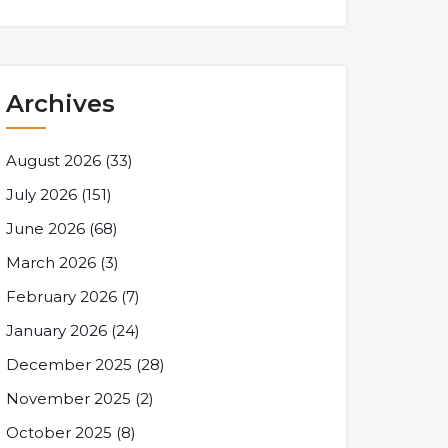
Archives
August 2026
(33)
July 2026
(151)
June 2026
(68)
March 2026
(3)
February 2026
(7)
January 2026
(24)
December 2025
(28)
November 2025
(2)
October 2025
(8)