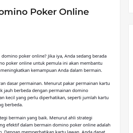
omino Poker Online
omino poker online? Jika iya, Anda sedang berada
no poker online untuk pemula ini akan membantu
 meningkatkan kemampuan Anda dalam bermain.
an dasar permainan. Menurut pakar permainan kartu
idak jauh berbeda dengan permainan domino
kecil yang perlu diperhatikan, seperti jumlah kartu
ng berbeda.
tegi bermain yang baik. Menurut ahli strategi
yang efektif dalam bermain domino poker online adalah
an. Dengan memperhatikan kartu lawan, Anda dapat