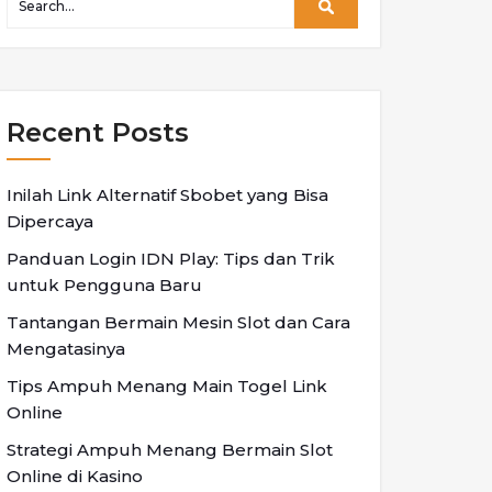
Recent Posts
Inilah Link Alternatif Sbobet yang Bisa
Dipercaya
Panduan Login IDN Play: Tips dan Trik
untuk Pengguna Baru
Tantangan Bermain Mesin Slot dan Cara
Mengatasinya
Tips Ampuh Menang Main Togel Link
Online
Strategi Ampuh Menang Bermain Slot
Online di Kasino