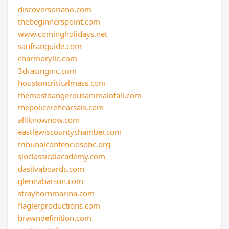
discoversoriano.com
thebeginnerspoint.com
www.comingholidays.net
sanfranguide.com
charmoryllc.com
3dracinginc.com
houstoncriticalmass.com
themostdangerousanimalofall.com
thepolicerehearsals.com
alliknownow.com
eastlewiscountychamber.com
tribunalcontenciosobc.org
sloclassicalacademy.com
dasilvaboards.com
glennabatson.com
strayhornmarina.com
flaglerproductions.com
brawndefinition.com