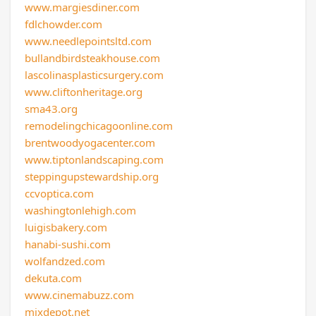
www.margiesdiner.com
fdlchowder.com
www.needlepointsltd.com
bullandbirdsteakhouse.com
lascolinasplasticsurgery.com
www.cliftonheritage.org
sma43.org
remodelingchicagoonline.com
brentwoodyogacenter.com
www.tiptonlandscaping.com
steppingupstewardship.org
ccvoptica.com
washingtonlehigh.com
luigisbakery.com
hanabi-sushi.com
wolfandzed.com
dekuta.com
www.cinemabuzz.com
mixdepot.net