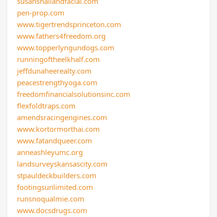
susansnailandfacial.com
pen-prop.com
www.tigertrendsprinceton.com
www.fathers4freedom.org
www.topperlyngundogs.com
runningoftheelkhalf.com
jeffdunaheerealty.com
peacestrengthyoga.com
freedomfinancialsolutionsinc.com
flexfoldtraps.com
amendsracingengines.com
www.kortormorthai.com
www.fatandqueer.com
anneashleyumc.org
landsurveyskansascity.com
stpauldeckbuilders.com
footingsunlimited.com
runsnoqualmie.com
www.docsdrugs.com