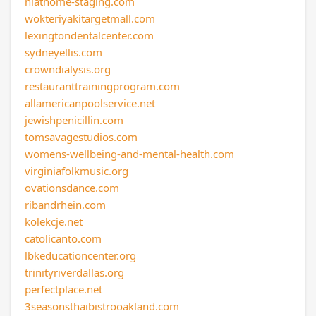
hlathome-staging.com
wokteriyakitargetmall.com
lexingtondentalcenter.com
sydneyellis.com
crowndialysis.org
restauranttrainingprogram.com
allamericanpoolservice.net
jewishpenicillin.com
tomsavagestudios.com
womens-wellbeing-and-mental-health.com
virginiafolkmusic.org
ovationsdance.com
ribandrhein.com
kolekcje.net
catolicanto.com
lbkeducationcenter.org
trinityriverdallas.org
perfectplace.net
3seasonsthaibistrooakland.com