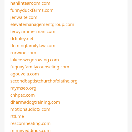
hanlintearoom.com
funnyduckfarms.com
jenwaite.com
elevatemanagementgroup.com
leroyzimmerman.com
drfinley.net
flemingfamilylaw.com
rnrwine.com
lakeoswegorowing.com
fuquayfamilycounseling.com
agouveia.com
secondbaptistchurchofolathe.org
mymseo.org
chhpac.com
dharmadogtraining.com
motionaudiotx.com
rttl.me
rescomheating.com
mimiweddings.com