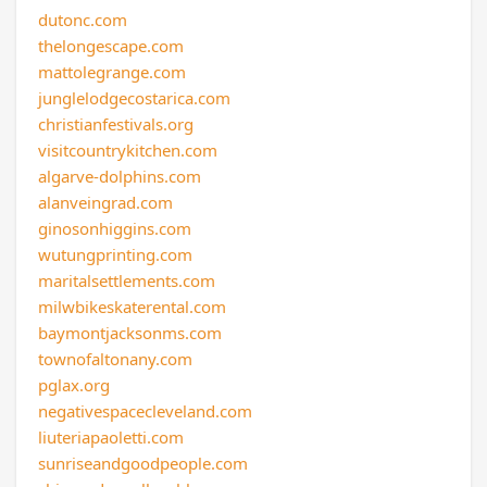
dutonc.com
thelongescape.com
mattolegrange.com
junglelodgecostarica.com
christianfestivals.org
visitcountrykitchen.com
algarve-dolphins.com
alanveingrad.com
ginosonhiggins.com
wutungprinting.com
maritalsettlements.com
milwbikeskaterental.com
baymontjacksonms.com
townofaltonany.com
pglax.org
negativespacecleveland.com
liuteriapaoletti.com
sunriseandgoodpeople.com