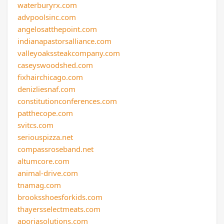
waterburyrx.com
advpoolsinc.com
angelosatthepoint.com
indianapastorsalliance.com
valleyoakssteakcompany.com
caseyswoodshed.com
fixhairchicago.com
denizliesnaf.com
constitutionconferences.com
patthecope.com
svitcs.com
seriouspizza.net
compassroseband.net
altumcore.com
animal-drive.com
tnamag.com
brooksshoesforkids.com
thayersselectmeats.com
aporiasolutions.com