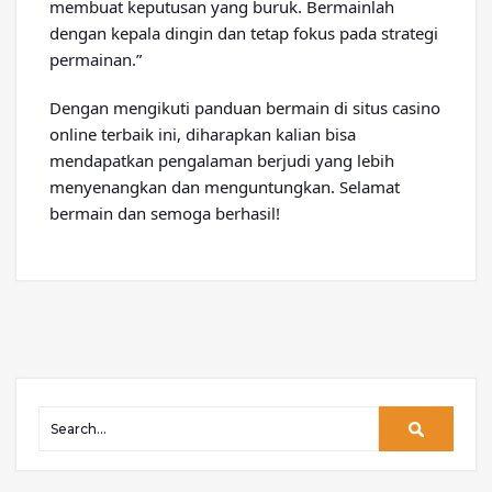
membuat keputusan yang buruk. Bermainlah
dengan kepala dingin dan tetap fokus pada strategi
permainan.”
Dengan mengikuti panduan bermain di situs casino
online terbaik ini, diharapkan kalian bisa
mendapatkan pengalaman berjudi yang lebih
menyenangkan dan menguntungkan. Selamat
bermain dan semoga berhasil!