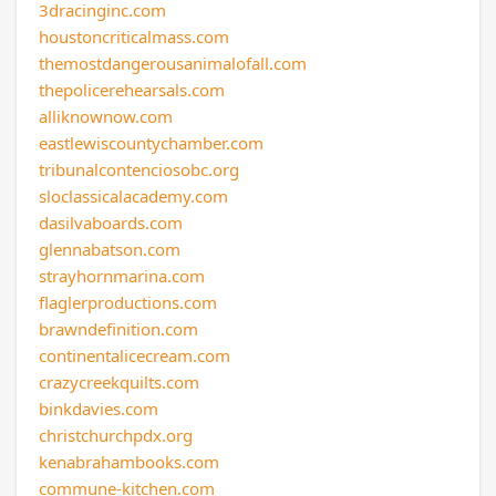
3dracinginc.com
houstoncriticalmass.com
themostdangerousanimalofall.com
thepolicerehearsals.com
alliknownow.com
eastlewiscountychamber.com
tribunalcontenciosobc.org
sloclassicalacademy.com
dasilvaboards.com
glennabatson.com
strayhornmarina.com
flaglerproductions.com
brawndefinition.com
continentalicecream.com
crazycreekquilts.com
binkdavies.com
christchurchpdx.org
kenabrahambooks.com
commune-kitchen.com