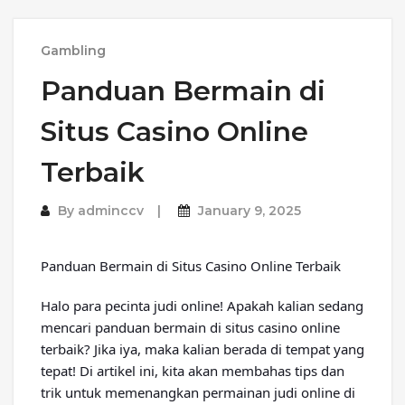
Gambling
Panduan Bermain di
Situs Casino Online
Terbaik
By
adminccv
January 9, 2025
Panduan Bermain di Situs Casino Online Terbaik
Halo para pecinta judi online! Apakah kalian sedang
mencari panduan bermain di situs casino online
terbaik? Jika iya, maka kalian berada di tempat yang
tepat! Di artikel ini, kita akan membahas tips dan
trik untuk memenangkan permainan judi online di