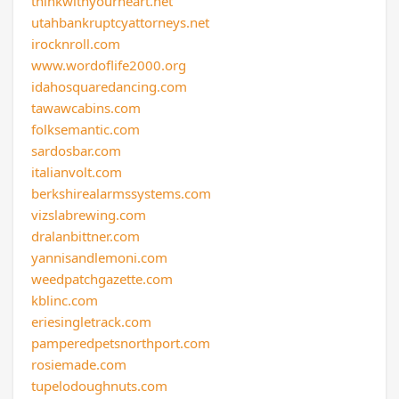
thinkwithyourheart.net
utahbankruptcyattorneys.net
irocknroll.com
www.wordoflife2000.org
idahosquaredancing.com
tawawcabins.com
folksemantic.com
sardosbar.com
italianvolt.com
berkshirealarmssystems.com
vizslabrewing.com
dralanbittner.com
yannisandlemoni.com
weedpatchgazette.com
kblinc.com
eriesingletrack.com
pamperedpetsnorthport.com
rosiemade.com
tupelodoughnuts.com