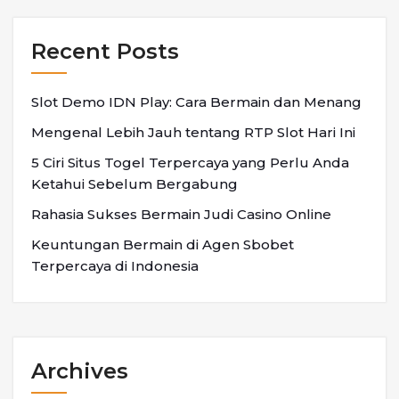
Recent Posts
Slot Demo IDN Play: Cara Bermain dan Menang
Mengenal Lebih Jauh tentang RTP Slot Hari Ini
5 Ciri Situs Togel Terpercaya yang Perlu Anda
Ketahui Sebelum Bergabung
Rahasia Sukses Bermain Judi Casino Online
Keuntungan Bermain di Agen Sbobet
Terpercaya di Indonesia
Archives