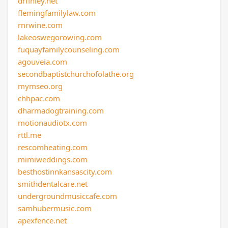
drfinley.net
flemingfamilylaw.com
rnrwine.com
lakeoswegorowing.com
fuquayfamilycounseling.com
agouveia.com
secondbaptistchurchofolathe.org
mymseo.org
chhpac.com
dharmadogtraining.com
motionaudiotx.com
rttl.me
rescomheating.com
mimiweddings.com
besthostinnkansascity.com
smithdentalcare.net
undergroundmusiccafe.com
samhubermusic.com
apexfence.net