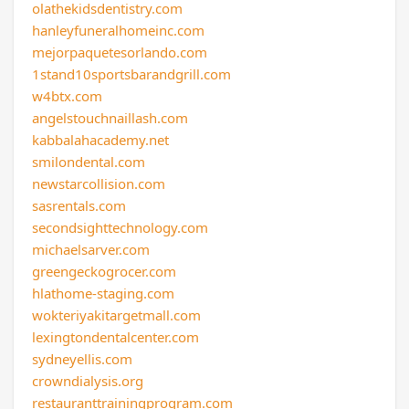
olathekidsdentistry.com
hanleyfuneralhomeinc.com
mejorpaquetesorlando.com
1stand10sportsbarandgrill.com
w4btx.com
angelstouchnaillash.com
kabbalahacademy.net
smilondental.com
newstarcollision.com
sasrentals.com
secondsighttechnology.com
michaelsarver.com
greengeckogrocer.com
hlathome-staging.com
wokteriyakitargetmall.com
lexingtondentalcenter.com
sydneyellis.com
crowndialysis.org
restauranttrainingprogram.com