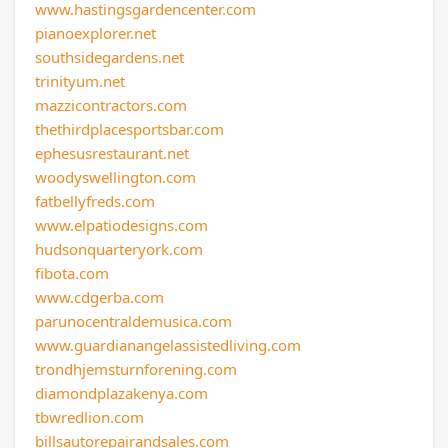
www.hastingsgardencenter.com
pianoexplorer.net
southsidegardens.net
trinityum.net
mazzicontractors.com
thethirdplacesportsbar.com
ephesusrestaurant.net
woodyswellington.com
fatbellyfreds.com
www.elpatiodesigns.com
hudsonquarteryork.com
fibota.com
www.cdgerba.com
parunocentraldemusica.com
www.guardianangelassistedliving.com
trondhjemsturnforening.com
diamondplazakenya.com
tbwredlion.com
billsautorepairandsales.com