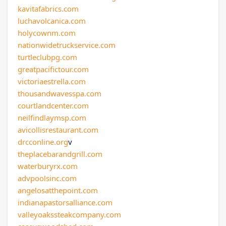
kavitafabrics.com
luchavolcanica.com
holycownm.com
nationwidetruckservice.com
turtleclubpg.com
greatpacifictour.com
victoriaestrella.com
thousandwavesspa.com
courtlandcenter.com
neilfindlaymsp.com
avicollisrestaurant.com
drcconline.org
v
theplacebarandgrill.com
waterburyrx.com
advpoolsinc.com
angelosatthepoint.com
indianapastorsalliance.com
valleyoakssteakcompany.com