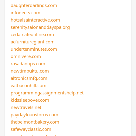
daughterdarlings.com
infodeets.com
hotsalsainteractive.com
serenitysalonanddayspa.org
cedarcafeonline.com
acfurnituregiant.com
undertenminutes.com
omnivere.com
rasadantips.com
newtimbuktu.com
altronicsmfg.com
eatbaconhill.com
programmingassignmentshelp.net
kidssleepover.com
newtravels.net
paydayloansforus.com
thebelmontbakery.com
safewayclassic.com