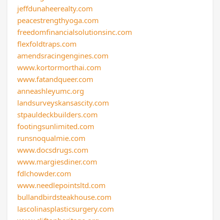
jeffdunaheerealty.com
peacestrengthyoga.com
freedomfinancialsolutionsinc.com
flexfoldtraps.com
amendsracingengines.com
www.kortormorthai.com
www.fatandqueer.com
anneashleyumc.org
landsurveyskansascity.com
stpauldeckbuilders.com
footingsunlimited.com
runsnoqualmie.com
www.docsdrugs.com
www.margiesdiner.com
fdlchowder.com
www.needlepointsltd.com
bullandbirdsteakhouse.com
lascolinasplasticsurgery.com