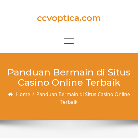
Skip to content
ccvoptica.com
Toggle
navigation
Panduan Bermain di Situs
Casino Online Terbaik
Home
/
Panduan Bermain di Situs Casino Online
Terbaik