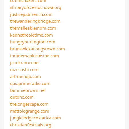
coffinshakers.com
stmaryofczestochowa.org
justicejudifrench.com
thewanderingbridge.com
themalleablemom.com
kennethcoletime.com
hungryburlington.com
brunswickatlongstown.com
tartinemaplecuisine.com
janekramer.net
nizi-sushi.com
art-mengo.com
gaiaprimeradio.com
tammiebrown.net
dutonc.com
thelongescape.com
mattolegrange.com
junglelodgecostarica.com
christianfestivals.org