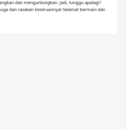
angkan dan menguntungkan. Jadi, tunggu apalagi?
juga dan rasakan keseruannya! Selamat bermain dan