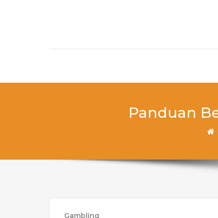
Skip to content
Panduan Ber
Gambling