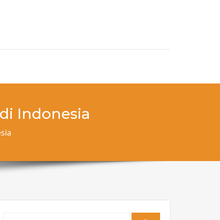
di Indonesia
sia