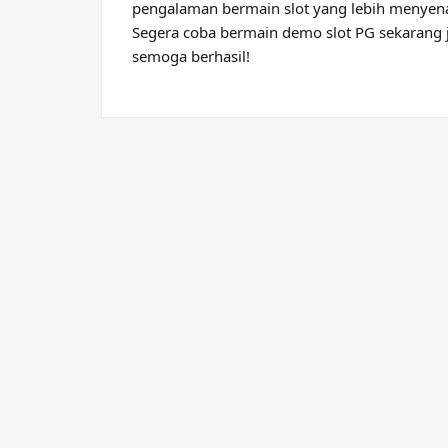
pengalaman bermain slot yang lebih menyen
Segera coba bermain demo slot PG sekarang 
semoga berhasil!