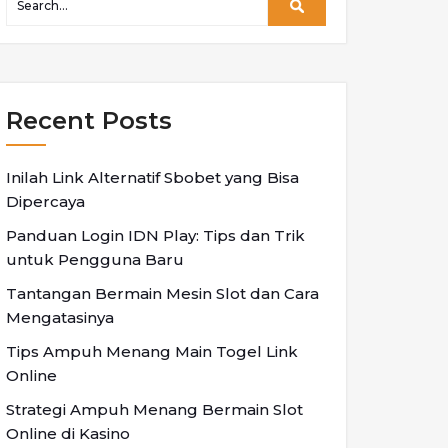
Recent Posts
Inilah Link Alternatif Sbobet yang Bisa
Dipercaya
Panduan Login IDN Play: Tips dan Trik
untuk Pengguna Baru
Tantangan Bermain Mesin Slot dan Cara
Mengatasinya
Tips Ampuh Menang Main Togel Link
Online
Strategi Ampuh Menang Bermain Slot
Online di Kasino