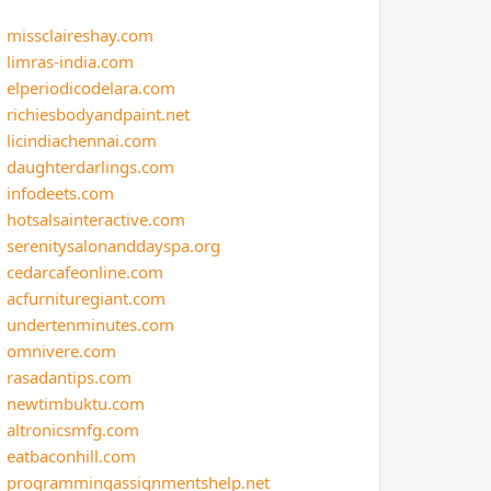
missclaireshay.com
limras-india.com
elperiodicodelara.com
richiesbodyandpaint.net
licindiachennai.com
daughterdarlings.com
infodeets.com
hotsalsainteractive.com
serenitysalonanddayspa.org
cedarcafeonline.com
acfurnituregiant.com
undertenminutes.com
omnivere.com
rasadantips.com
newtimbuktu.com
altronicsmfg.com
eatbaconhill.com
programmingassignmentshelp.net