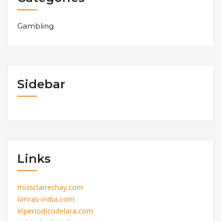
Gambling
Sidebar
Links
missclaireshay.com
limras-india.com
elperiodicodelara.com