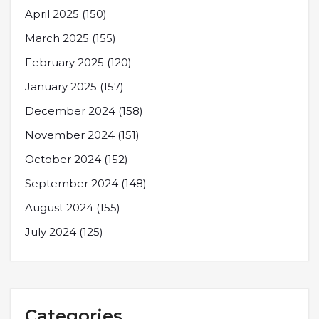
April 2025
(150)
March 2025
(155)
February 2025
(120)
January 2025
(157)
December 2024
(158)
November 2024
(151)
October 2024
(152)
September 2024
(148)
August 2024
(155)
July 2024
(125)
Categories