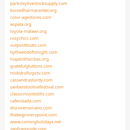
parksleylivestocksupply.com
boisedharmacenter.org
color-agestores.com
wipala.org
loyola-malawi.org
rosychicc.com
outpostboats.com
bytheendoftonight.com
hopeinthecities.org
gratefulgluttons.com
mobdroforpctv.com
cassandrasturdy.com
sanbenitoolivefestival.com
classicmoviestills.com
cafecolada.com
discoversoriano.com
thebeginnerspoint.com
www.comingholidays.net
sanfranguide.com