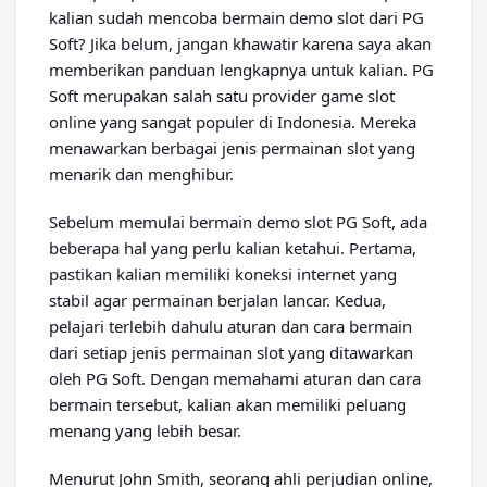
kalian sudah mencoba bermain demo slot dari PG
Soft? Jika belum, jangan khawatir karena saya akan
memberikan panduan lengkapnya untuk kalian. PG
Soft merupakan salah satu provider game slot
online yang sangat populer di Indonesia. Mereka
menawarkan berbagai jenis permainan slot yang
menarik dan menghibur.
Sebelum memulai bermain demo slot PG Soft, ada
beberapa hal yang perlu kalian ketahui. Pertama,
pastikan kalian memiliki koneksi internet yang
stabil agar permainan berjalan lancar. Kedua,
pelajari terlebih dahulu aturan dan cara bermain
dari setiap jenis permainan slot yang ditawarkan
oleh PG Soft. Dengan memahami aturan dan cara
bermain tersebut, kalian akan memiliki peluang
menang yang lebih besar.
Menurut John Smith, seorang ahli perjudian online,