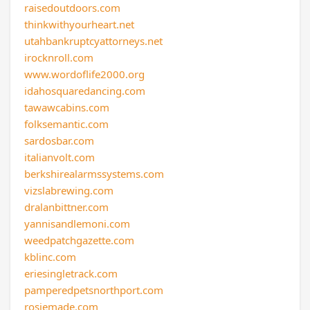
raisedoutdoors.com
thinkwithyourheart.net
utahbankruptcyattorneys.net
irocknroll.com
www.wordoflife2000.org
idahosquaredancing.com
tawawcabins.com
folksemantic.com
sardosbar.com
italianvolt.com
berkshirealarmssystems.com
vizslabrewing.com
dralanbittner.com
yannisandlemoni.com
weedpatchgazette.com
kblinc.com
eriesingletrack.com
pamperedpetsnorthport.com
rosiemade.com