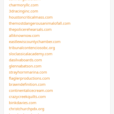
charmoryllc.com
3dracinginc.com
houstoncriticalmass.com
themostdangerousanimalofall.com
thepolicerehearsals.com
alliknownow.com
eastlewiscountychamber.com
tribunalcontenciosobc.org
sloclassicalacademy.com
dasilvaboards.com
glennabatson.com
strayhornmarina.com
flaglerproductions.com
brawndefinition.com
continentalicecream.com
crazycreekquilts.com
binkdavies.com
christchurchpdx.org