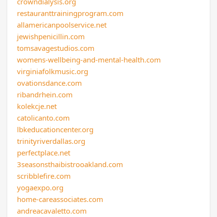
crowndialysis.org
restauranttrainingprogram.com
allamericanpoolservice.net
jewishpenicillin.com
tomsavagestudios.com
womens-wellbeing-and-mental-health.com
virginiafolkmusic.org
ovationsdance.com
ribandrhein.com
kolekcje.net
catolicanto.com
lbkeducationcenter.org
trinityriverdallas.org
perfectplace.net
3seasonsthaibistrooakland.com
scribblefire.com
yogaexpo.org
home-careassociates.com
andreacavaletto.com