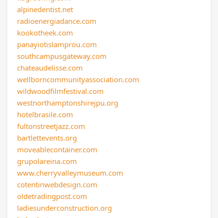
alpinedentist.net
radioenergiadance.com
kookotheek.com
panayiotislamprou.com
southcampusgateway.com
chateaudelisse.com
wellborncommunityassociation.com
wildwoodfilmfestival.com
westnorthamptonshirejpu.org
hotelbrasile.com
fultonstreetjazz.com
bartlettevents.org
moveablecontainer.com
grupolareina.com
www.cherryvalleymuseum.com
cotentinwebdesign.com
oldetradingpost.com
ladiesunderconstruction.org