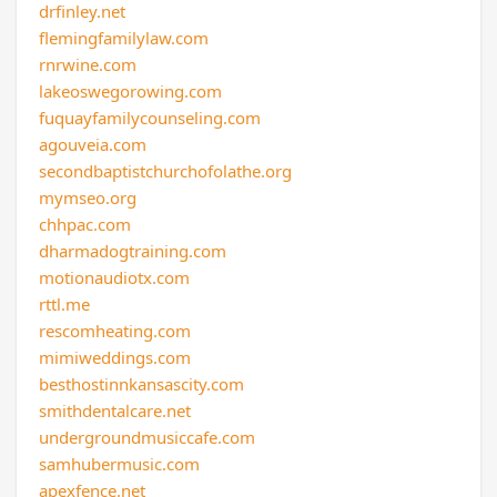
drfinley.net
flemingfamilylaw.com
rnrwine.com
lakeoswegorowing.com
fuquayfamilycounseling.com
agouveia.com
secondbaptistchurchofolathe.org
mymseo.org
chhpac.com
dharmadogtraining.com
motionaudiotx.com
rttl.me
rescomheating.com
mimiweddings.com
besthostinnkansascity.com
smithdentalcare.net
undergroundmusiccafe.com
samhubermusic.com
apexfence.net