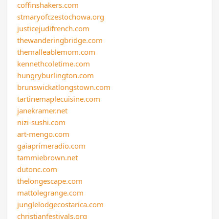
coffinshakers.com
stmaryofczestochowa.org
justicejudifrench.com
thewanderingbridge.com
themalleablemom.com
kennethcoletime.com
hungryburlington.com
brunswickatlongstown.com
tartinemaplecuisine.com
janekramer.net
nizi-sushi.com
art-mengo.com
gaiaprimeradio.com
tammiebrown.net
dutonc.com
thelongescape.com
mattolegrange.com
junglelodgecostarica.com
christianfestivals.org