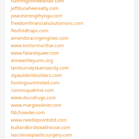
runningoftheelkhalf.com
jeffdunaheerealty.com
peacestrengthyoga.com
freedomfinancialsolutionsinc.com
flexfoldtraps.com
amendsracingengines.com
www.kortormorthai.com
www.fatandqueer.com
anneashleyumc.org
landsurveyskansascity.com
stpauldeckbuilders.com
footingsunlimited.com
runsnoqualmie.com
www.docsdrugs.com
www.margiesdiner.com
fdlchowder.com
www.needlepointsltd.com
bullandbirdsteakhouse.com
lascolinasplasticsurgery.com