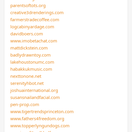
parentsoftots.org
creative3drenderings.com
farmerstradecoffee.com
logcabinyardage.com
davidboers.com
www.imobetachat.com
mattdickstein.com
badlydrawntoy.com
lakehoustonumc.com
habakkukmusic.com
nexttonone.net
serenityhbot.net
joshuainternational.org
susansnailandfacial.com
pen-prop.com
www.tigertrendsprinceton.com
www.fathers4freedom.org
www.topperlyngundogs.com