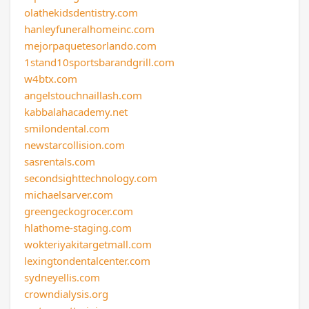
olathekidsdentistry.com
hanleyfuneralhomeinc.com
mejorpaquetesorlando.com
1stand10sportsbarandgrill.com
w4btx.com
angelstouchnaillash.com
kabbalahacademy.net
smilondental.com
newstarcollision.com
sasrentals.com
secondsighttechnology.com
michaelsarver.com
greengeckogrocer.com
hlathome-staging.com
wokteriyakitargetmall.com
lexingtondentalcenter.com
sydneyellis.com
crowndialysis.org