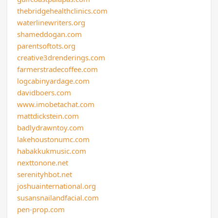
thebridgehealthclinics.com
waterlinewriters.org
shameddogan.com
parentsoftots.org
creative3drenderings.com
farmerstradecoffee.com
logcabinyardage.com
davidboers.com
www.imobetachat.com
mattdickstein.com
badlydrawntoy.com
lakehoustonumc.com
habakkukmusic.com
nexttonone.net
serenityhbot.net
joshuainternational.org
susansnailandfacial.com
pen-prop.com