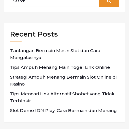
Recent Posts
Tantangan Bermain Mesin Slot dan Cara
Mengatasinya
Tips Ampuh Menang Main Togel Link Online
Strategi Ampuh Menang Bermain Slot Online di
Kasino
Tips Mencari Link Alternatif Sbobet yang Tidak
Terblokir
Slot Demo IDN Play: Cara Bermain dan Menang