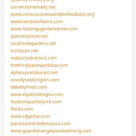
cornerstonerealty.net
www.consciousnessandbiofeedback.org
www.iamzowilliams.com
www.hastingsgardencenter.com
pianoexplorer.net
southsidegardens.net
trinityum.net
mazzicontractors.com
thethirdplacesportsbar.com
ephesusrestaurant.net
woodyswellington.com
fatbellyfreds.com
www.elpatiodesigns.com
hudsonquarteryork.com
fibota.com
www.cdgerba.com
parunocentraldemusica.com
www.guardianangelassistedliving.com