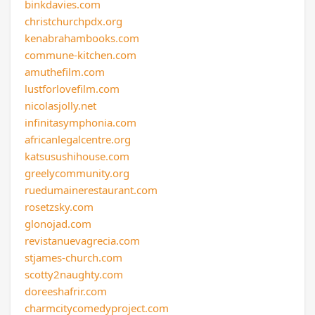
binkdavies.com
christchurchpdx.org
kenabrahambooks.com
commune-kitchen.com
amuthefilm.com
lustforlovefilm.com
nicolasjolly.net
infinitasymphonia.com
africanlegalcentre.org
katsusushihouse.com
greelycommunity.org
ruedumainerestaurant.com
rosetzsky.com
glonojad.com
revistanuevagrecia.com
stjames-church.com
scotty2naughty.com
doreeshafrir.com
charmcitycomedyproject.com