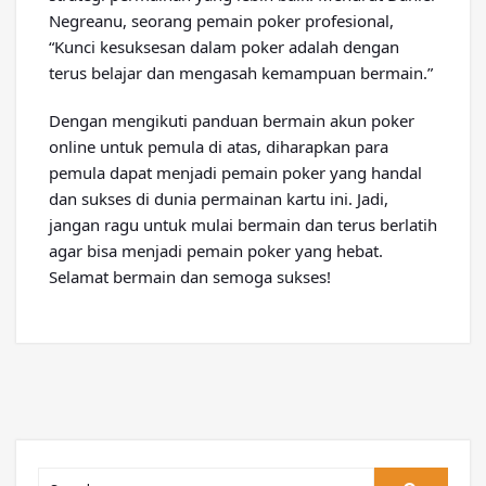
Negreanu, seorang pemain poker profesional,
“Kunci kesuksesan dalam poker adalah dengan
terus belajar dan mengasah kemampuan bermain.”
Dengan mengikuti panduan bermain akun poker
online untuk pemula di atas, diharapkan para
pemula dapat menjadi pemain poker yang handal
dan sukses di dunia permainan kartu ini. Jadi,
jangan ragu untuk mulai bermain dan terus berlatih
agar bisa menjadi pemain poker yang hebat.
Selamat bermain dan semoga sukses!