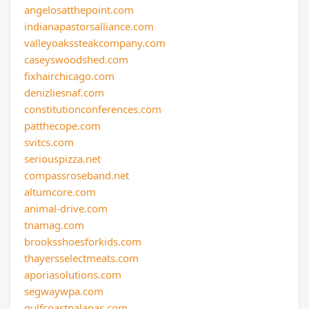
angelosatthepoint.com
indianapastorsalliance.com
valleyoakssteakcompany.com
caseyswoodshed.com
fixhairchicago.com
denizliesnaf.com
constitutionconferences.com
patthecope.com
svitcs.com
seriouspizza.net
compassroseband.net
altumcore.com
animal-drive.com
tnamag.com
brooksshoesforkids.com
thayersselectmeats.com
aporiasolutions.com
segwaywpa.com
gulfcoastpalapas.com