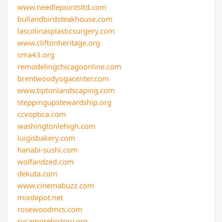
www.needlepointsltd.com
bullandbirdsteakhouse.com
lascolinasplasticsurgery.com
www.cliftonheritage.org
sma43.org
remodelingchicagoonline.com
brentwoodyogacenter.com
www.tiptonlandscaping.com
steppingupstewardship.org
ccvoptica.com
washingtonlehigh.com
luigisbakery.com
hanabi-sushi.com
wolfandzed.com
dekuta.com
www.cinemabuzz.com
mixdepot.net
rosewoodmcs.com
sycamorehistory.org