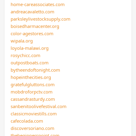
home-careassociates.com
andreacavaletto.com
parksleylivestocksupply.com
boisedharmacenter.org
color-agestores.com
wipala.org
loyola-malawi.org
rosychicc.com
outpostboats.com
bytheendoftonight.com
hopeinthecities.org
gratefulgluttons.com
mobdroforpctv.com
cassandrasturdy.com
sanbenitoolivefestival.com
classicmoviestills.com
cafecolada.com
discoversoriano.com
thebeginnerspoint.com