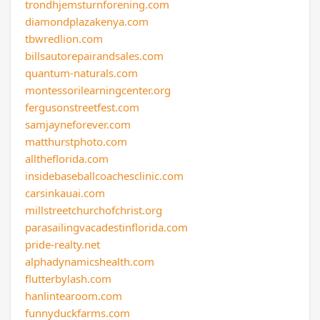
trondhjemsturnforening.com
diamondplazakenya.com
tbwredlion.com
billsautorepairandsales.com
quantum-naturals.com
montessorilearningcenter.org
fergusonstreetfest.com
samjayneforever.com
matthurstphoto.com
alltheflorida.com
insidebaseballcoachesclinic.com
carsinkauai.com
millstreetchurchofchrist.org
parasailingvacadestinflorida.com
pride-realty.net
alphadynamicshealth.com
flutterbylash.com
hanlintearoom.com
funnyduckfarms.com