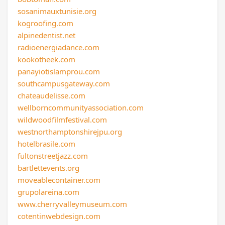
sosanimauxtunisie.org
kogroofing.com
alpinedentist.net
radioenergiadance.com
kookotheek.com
panayiotislamprou.com
southcampusgateway.com
chateaudelisse.com
wellborncommunityassociation.com
wildwoodfilmfestival.com
westnorthamptonshirejpu.org
hotelbrasile.com
fultonstreetjazz.com
bartlettevents.org
moveablecontainer.com
grupolareina.com
www.cherryvalleymuseum.com
cotentinwebdesign.com