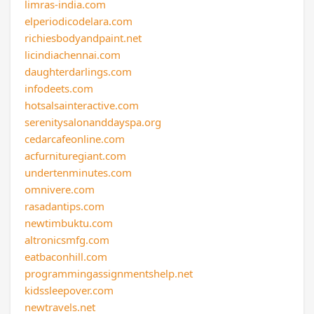
limras-india.com
elperiodicodelara.com
richiesbodyandpaint.net
licindiachennai.com
daughterdarlings.com
infodeets.com
hotsalsainteractive.com
serenitysalonanddayspa.org
cedarcafeonline.com
acfurnituregiant.com
undertenminutes.com
omnivere.com
rasadantips.com
newtimbuktu.com
altronicsmfg.com
eatbaconhill.com
programmingassignmentshelp.net
kidssleepover.com
newtravels.net