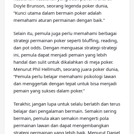
Doyle Brunson, seorang legenda poker dunia,
“Kunci utama dalam bermain poker adalah
memahami aturan permainan dengan baik.”
Selain itu, pemula juga perlu memahami berbagai
strategi permainan poker seperti bluffing, reading,
dan pot odds. Dengan menguasai strategi-strategi
ini, pemula dapat menjadi pemain yang lebih
handal dan sulit untuk dikalahkan di meja poker.
Menurut Phil Hellmuth, seorang juara poker dunia,
“Pemula perlu belajar memahami psikologi lawan
dan menggertak dengan tepat untuk bisa menjadi
pemain yang sukses dalam poker.”
Terakhir, jangan lupa untuk selalu berlatih dan terus
belajar dari pengalaman bermain. Semakin sering
bermain, pemula akan semakin mengerti pola
permainan lawan dan dapat mengembangkan
strategi permainan yang lebih baik. Menurut Daniel