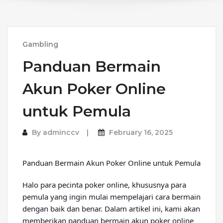
Gambling
Panduan Bermain
Akun Poker Online
untuk Pemula
By
adminccv
February 16, 2025
Panduan Bermain Akun Poker Online untuk Pemula
Halo para pecinta poker online, khususnya para
pemula yang ingin mulai mempelajari cara bermain
dengan baik dan benar. Dalam artikel ini, kami akan
memberikan panduan bermain akun poker online