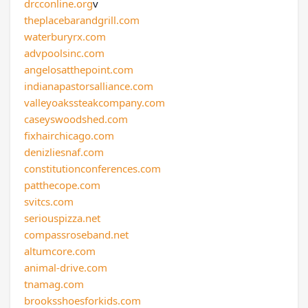
drcconline.org
v
theplacebarandgrill.com
waterburyrx.com
advpoolsinc.com
angelosatthepoint.com
indianapastorsalliance.com
valleyoakssteakcompany.com
caseyswoodshed.com
fixhairchicago.com
denizliesnaf.com
constitutionconferences.com
patthecope.com
svitcs.com
seriouspizza.net
compassroseband.net
altumcore.com
animal-drive.com
tnamag.com
brooksshoesforkids.com