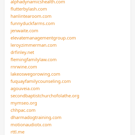
alphadynamicshealth.com
flutterbylash.com
hanlintearoom.com
funnyduckfarms.com
jenwaite.com
elevatemanagementgroup.com
leroyzimmerman.com
drfinley.net
flemingfamilylaw.com
rnrwine.com
lakeoswegorowing.com
fuquayfamilycounseling.com
agouveia.com
secondbaptistchurchofolathe.org
mymseo.org
chhpac.com
dharmadogtraining.com
motionaudiotx.com
rttl.me