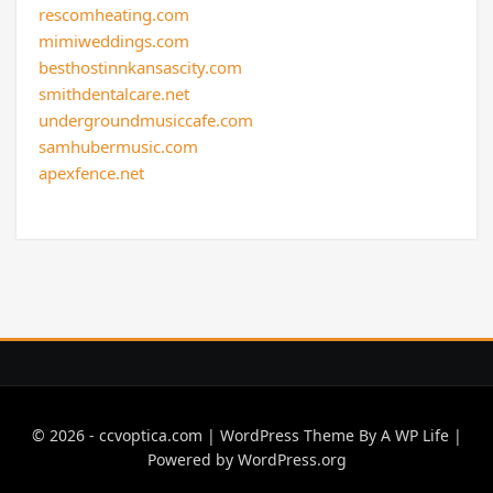
rescomheating.com
mimiweddings.com
besthostinnkansascity.com
smithdentalcare.net
undergroundmusiccafe.com
samhubermusic.com
apexfence.net
© 2026 - ccvoptica.com | WordPress Theme By
A WP Life
|
Powered by
WordPress.org