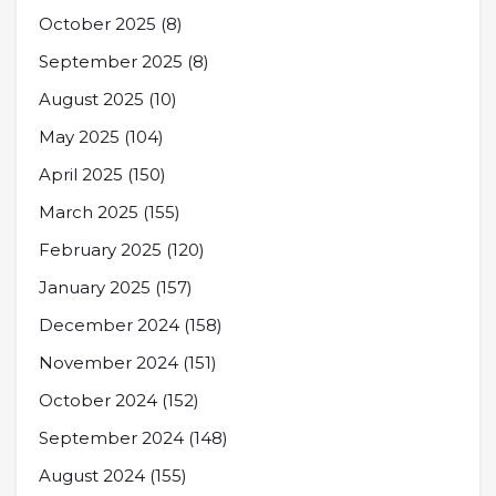
October 2025
(8)
September 2025
(8)
August 2025
(10)
May 2025
(104)
April 2025
(150)
March 2025
(155)
February 2025
(120)
January 2025
(157)
December 2024
(158)
November 2024
(151)
October 2024
(152)
September 2024
(148)
August 2024
(155)