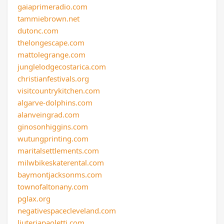
gaiaprimeradio.com
tammiebrown.net
dutonc.com
thelongescape.com
mattolegrange.com
junglelodgecostarica.com
christianfestivals.org
visitcountrykitchen.com
algarve-dolphins.com
alanveingrad.com
ginosonhiggins.com
wutungprinting.com
maritalsettlements.com
milwbikeskaterental.com
baymontjacksonms.com
townofaltonany.com
pglax.org
negativespacecleveland.com
liuteriapaoletti.com