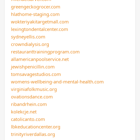
greengeckogrocer.com
hlathome-staging.com
wokteriyakitargetmall.com
lexingtondentalcenter.com
sydneyellis.com
crowndialysis.org
restauranttrainingprogram.com
allamericanpoolservice.net
jewishpenicillin.com
tomsavagestudios.com
womens-wellbeing-and-mental-health.com
virginiafolkmusic.org
ovationsdance.com
ribandrhein.com
kolekcje.net
catolicanto.com
lbkeducationcenter.org
trinityriverdallas.org