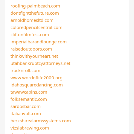
roofing-palmbeach.com
dontfightthefuture.com
arnoldhomesltd.com
coloredpencilcentral.com
cliftonfilmfest.com
imperialbarandlounge.com
raisedoutdoors.com
thinkwithyourheart.net
utahbankruptcyattorneys.net
irocknroll.com
www.wordoflife2000.org
idahosquaredancing.com
tawawcabins.com
folksemantic.com
sardosbar.com
italianvolt.com
berkshirealarmssystems.com
vizslabrewing.com