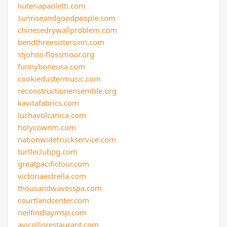
liuteriapaoletti.com
sunriseandgoodpeople.com
chinesedrywallproblem.com
bendthreesistersinn.com
stjohns-flossmoor.org
funnyboneusa.com
cookiedustermusic.com
reconstructionensemble.org
kavitafabrics.com
luchavolcanica.com
holycownm.com
nationwidetruckservice.com
turtleclubpg.com
greatpacifictour.com
victoriaestrella.com
thousandwavesspa.com
courtlandcenter.com
neilfindlaymsp.com
avicollisrestaurant.com