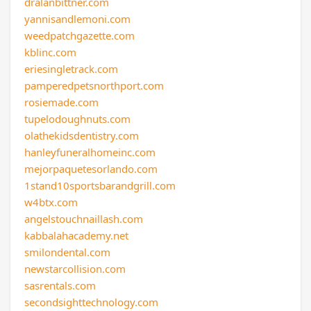
dralanbittner.com
yannisandlemoni.com
weedpatchgazette.com
kblinc.com
eriesingletrack.com
pamperedpetsnorthport.com
rosiemade.com
tupelodoughnuts.com
olathekidsdentistry.com
hanleyfuneralhomeinc.com
mejorpaquetesorlando.com
1stand10sportsbarandgrill.com
w4btx.com
angelstouchnaillash.com
kabbalahacademy.net
smilondental.com
newstarcollision.com
sasrentals.com
secondsighttechnology.com