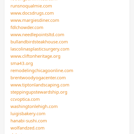
runsnoqualmie.com
www.docsdrugs.com
www.margiesdiner.com
fdlchowder.com
www.needlepointsltd.com
bullandbirdsteakhouse.com
lascolinasplasticsurgery.com
www.cliftonheritage.org
sma43.org
remodelingchicagoonline.com
brentwoodyogacenter.com
www.tiptonlandscaping.com
steppingupstewardship.org
ccvoptica.com
washingtonlehigh.com
luigisbakery.com
hanabi-sushi.com
wolfandzed.com