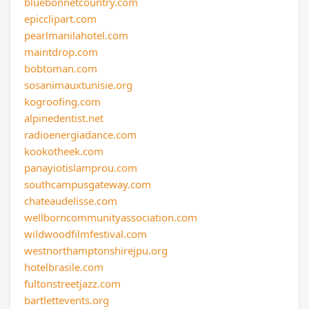
bluebonnetcountry.com
epicclipart.com
pearlmanilahotel.com
maintdrop.com
bobtoman.com
sosanimauxtunisie.org
kogroofing.com
alpinedentist.net
radioenergiadance.com
kookotheek.com
panayiotislamprou.com
southcampusgateway.com
chateaudelisse.com
wellborncommunityassociation.com
wildwoodfilmfestival.com
westnorthamptonshirejpu.org
hotelbrasile.com
fultonstreetjazz.com
bartlettevents.org