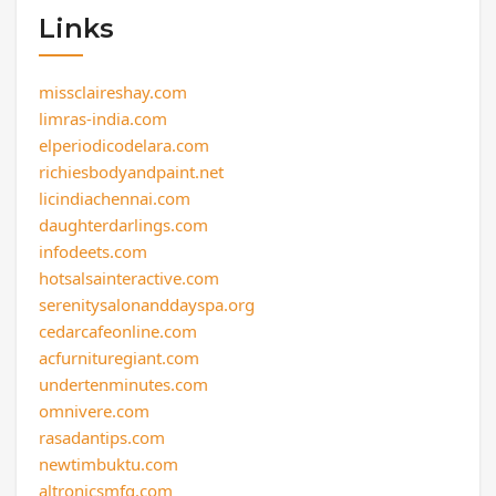
Links
missclaireshay.com
limras-india.com
elperiodicodelara.com
richiesbodyandpaint.net
licindiachennai.com
daughterdarlings.com
infodeets.com
hotsalsainteractive.com
serenitysalonanddayspa.org
cedarcafeonline.com
acfurnituregiant.com
undertenminutes.com
omnivere.com
rasadantips.com
newtimbuktu.com
altronicsmfg.com