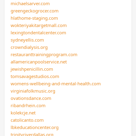
michaelsarver.com
greengeckogrocer.com
hlathome-staging.com
wokteriyakitargetmall.com
lexingtondentalcenter.com
sydneyellis.com
crowndialysis.org
restauranttrainingprogram.com
allamericanpoolservice.net
jewishpenicillin.com
tomsavagestudios.com
womens-wellbeing-and-mental-health.com
virginiafolkmusic.org
ovationsdance.com
ribandrhein.com
kolekcje.net
catolicanto.com
lbkeducationcenter.org
trinityriverdallas.org