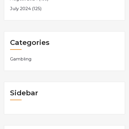
July 2024
(125)
Categories
Gambling
Sidebar