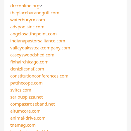
drcconline.org
v
theplacebarandgrill.com
waterburyrx.com
advpoolsinc.com
angelosatthepoint.com
indianapastorsalliance.com
valleyoakssteakcompany.com
caseyswoodshed.com
fixhairchicago.com
denizliesnaf.com
constitutionconferences.com
patthecope.com
svitcs.com
seriouspizza.net
compassroseband.net
altumcore.com
animal-drive.com
tnamag.com