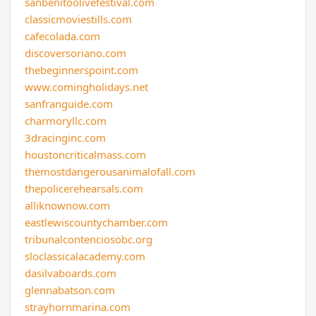
sanbenitoolivefestival.com
classicmoviestills.com
cafecolada.com
discoversoriano.com
thebeginnerspoint.com
www.comingholidays.net
sanfranguide.com
charmoryllc.com
3dracinginc.com
houstoncriticalmass.com
themostdangerousanimalofall.com
thepolicerehearsals.com
alliknownow.com
eastlewiscountychamber.com
tribunalcontenciosobc.org
sloclassicalacademy.com
dasilvaboards.com
glennabatson.com
strayhornmarina.com