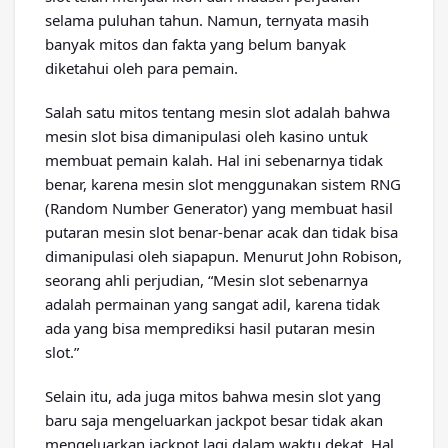
selama puluhan tahun. Namun, ternyata masih
banyak mitos dan fakta yang belum banyak
diketahui oleh para pemain.
Salah satu mitos tentang mesin slot adalah bahwa
mesin slot bisa dimanipulasi oleh kasino untuk
membuat pemain kalah. Hal ini sebenarnya tidak
benar, karena mesin slot menggunakan sistem RNG
(Random Number Generator) yang membuat hasil
putaran mesin slot benar-benar acak dan tidak bisa
dimanipulasi oleh siapapun. Menurut John Robison,
seorang ahli perjudian, “Mesin slot sebenarnya
adalah permainan yang sangat adil, karena tidak
ada yang bisa memprediksi hasil putaran mesin
slot.”
Selain itu, ada juga mitos bahwa mesin slot yang
baru saja mengeluarkan jackpot besar tidak akan
mengeluarkan jackpot lagi dalam waktu dekat. Hal