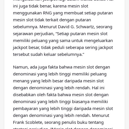
ini juga tidak benar, karena mesin slot
menggunakan RNG yang membuat setiap putaran
mesin slot tidak terkait dengan putaran
sebelumnya. Menurut David G. Schwartz, seorang
sejarawan perjudian, “Setiap putaran mesin slot
memiliki peluang yang sama untuk mengeluarkan
jackpot besar, tidak peduli seberapa sering jackpot
tersebut sudah keluar sebelumnya.”
Namun, ada juga fakta bahwa mesin slot dengan
denominasi yang lebih tinggi memiliki peluang
menang yang lebih besar daripada mesin slot
dengan denominasi yang lebih rendah. Hal ini
disebabkan oleh fakta bahwa mesin slot dengan
denominasi yang lebih tinggi biasanya memiliki
pembayaran yang lebih tinggi daripada mesin slot
dengan denominasi yang lebih rendah. Menurut
Frank Scoblete, seorang penulis buku tentang