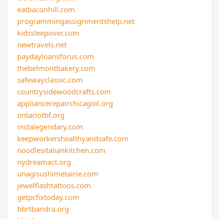
eatbaconhill.com
programmingassignmentshelp.net
kidssleepover.com
newtravels.net
paydayloansforus.com
thebelmontbakery.com
safewayclassic.com
countrysidewoodcrafts.com
appliancerepairchicagoil.org
ontariotbf.org
instalegendary.com
keepworkershealthyandsafe.com
noodlesitaliankitchen.com
nydreamact.org
unagisushimetairie.com
jewelflashtattoos.com
getpcfixtoday.com
bbrtbandra.org