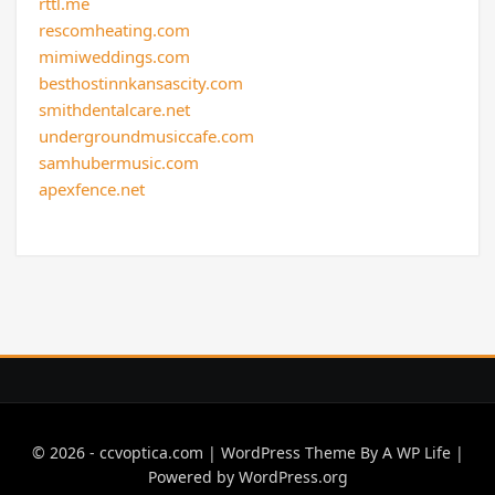
rttl.me
rescomheating.com
mimiweddings.com
besthostinnkansascity.com
smithdentalcare.net
undergroundmusiccafe.com
samhubermusic.com
apexfence.net
© 2026 - ccvoptica.com | WordPress Theme By
A WP Life
|
Powered by
WordPress.org