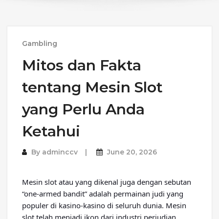
Gambling
Mitos dan Fakta
tentang Mesin Slot
yang Perlu Anda
Ketahui
By
adminccv
June 20, 2026
Mesin slot atau yang dikenal juga dengan sebutan
“one-armed bandit” adalah permainan judi yang
populer di kasino-kasino di seluruh dunia. Mesin
slot telah menjadi ikon dari industri perjudian