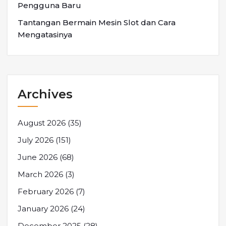
Pengguna Baru
Tantangan Bermain Mesin Slot dan Cara
Mengatasinya
Archives
August 2026
(35)
July 2026
(151)
June 2026
(68)
March 2026
(3)
February 2026
(7)
January 2026
(24)
December 2025
(28)