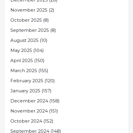
November 2025
(2)
October 2025
(8)
September 2025
(8)
August 2025
(10)
May 2025
(104)
April 2025
(150)
March 2025
(155)
February 2025
(120)
January 2025
(157)
December 2024
(158)
November 2024
(151)
October 2024
(152)
September 2024
(148)