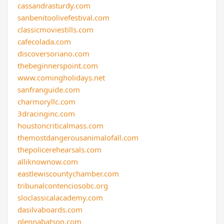
cassandrasturdy.com
sanbenitoolivefestival.com
classicmoviestills.com
cafecolada.com
discoversoriano.com
thebeginnerspoint.com
www.comingholidays.net
sanfranguide.com
charmoryllc.com
3dracinginc.com
houstoncriticalmass.com
themostdangerousanimalofall.com
thepolicerehearsals.com
alliknownow.com
eastlewiscountychamber.com
tribunalcontenciosobc.org
sloclassicalacademy.com
dasilvaboards.com
glennabatson.com