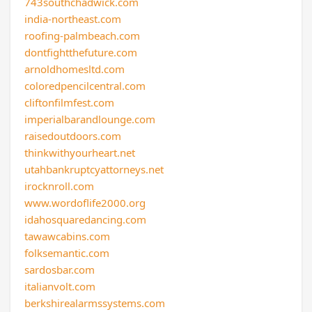
743southchadwick.com
india-northeast.com
roofing-palmbeach.com
dontfightthefuture.com
arnoldhomesltd.com
coloredpencilcentral.com
cliftonfilmfest.com
imperialbarandlounge.com
raisedoutdoors.com
thinkwithyourheart.net
utahbankruptcyattorneys.net
irocknroll.com
www.wordoflife2000.org
idahosquaredancing.com
tawawcabins.com
folksemantic.com
sardosbar.com
italianvolt.com
berkshirealarmssystems.com