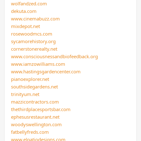
wolfandzed.com
dekuta.com
www.cinemabuzz.com
mixdepot.net
rosewoodmcs.com
sycamorehistory.org
cornerstonerealty.net
www.consciousnessandbiofeedback.org
www.iamzowilliams.com
www.hastingsgardencenter.com
pianoexplorer.net
southsidegardens.net
trinityum.net
mazzicontractors.com
thethirdplacesportsbar.com
ephesusrestaurant.net
woodyswellington.com
fatbellyfreds.com
www.elpatiodesigns.com