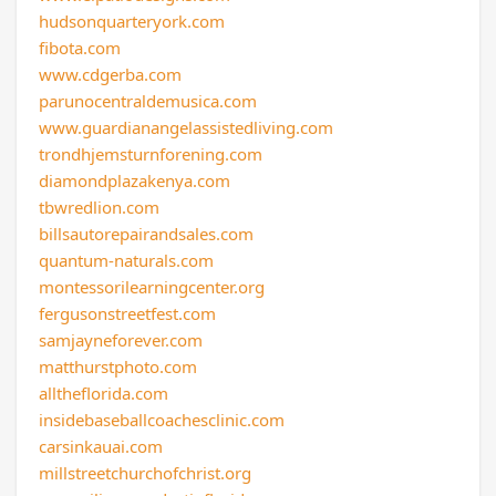
hudsonquarteryork.com
fibota.com
www.cdgerba.com
parunocentraldemusica.com
www.guardianangelassistedliving.com
trondhjemsturnforening.com
diamondplazakenya.com
tbwredlion.com
billsautorepairandsales.com
quantum-naturals.com
montessorilearningcenter.org
fergusonstreetfest.com
samjayneforever.com
matthurstphoto.com
alltheflorida.com
insidebaseballcoachesclinic.com
carsinkauai.com
millstreetchurchofchrist.org