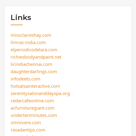
Links
missclaireshay.com
limras-india.com
elperiodicodelara.com
richiesbodyandpaint.net
licindiachennai.com
daughterdarlings.com
infodeets.com
hotsalsainteractive.com
serenitysalonanddayspa.org
cedarcafeonline.com
acfurnituregiant.com
undertenminutes.com
omnivere.com
rasadantips.com