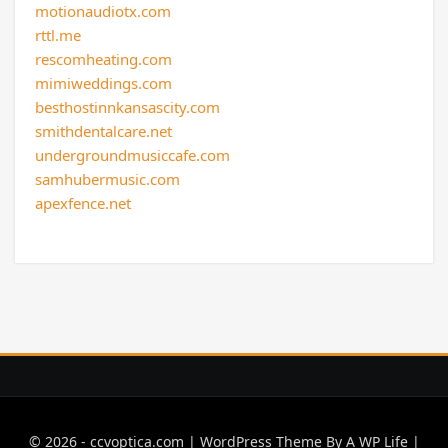
motionaudiotx.com
rttl.me
rescomheating.com
mimiweddings.com
besthostinnkansascity.com
smithdentalcare.net
undergroundmusiccafe.com
samhubermusic.com
apexfence.net
© 2026 - ccvoptica.com | WordPress Theme By
A WP Life
|