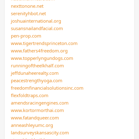
nexttonone.net
serenityhbot.net
joshuainternational.org
susansnailandfacial.com
pen-prop.com
www.tigertrendsprinceton.com
www.fathers4freedom.org
www.topperlyngundogs.com
runningoftheelkhalf.com
jeffdunaheerealty.com
peacestrengthyoga.com
freedomfinancialsolutionsinc.com
flexfoldtraps.com
amendsracingengines.com
www.kortormorthai.com
www.fatandqueer.com
anneashleyumc.org
landsurveyskansascity.com