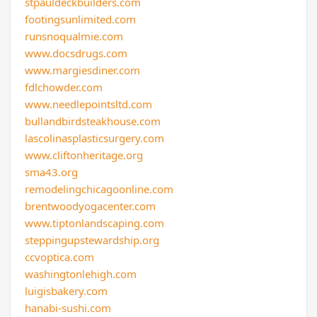
stpauldeckbuilders.com
footingsunlimited.com
runsnoqualmie.com
www.docsdrugs.com
www.margiesdiner.com
fdlchowder.com
www.needlepointsltd.com
bullandbirdsteakhouse.com
lascolinasplasticsurgery.com
www.cliftonheritage.org
sma43.org
remodelingchicagoonline.com
brentwoodyogacenter.com
www.tiptonlandscaping.com
steppingupstewardship.org
ccvoptica.com
washingtonlehigh.com
luigisbakery.com
hanabi-sushi.com