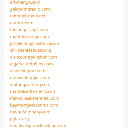
art-mengo.com
gaiaprimeradio.com
tammiebrown.net
dutonc.com
thelongescape.com
mattolegrange.com
junglelodgecostarica.com
christianfestivals.org
visitcountrykitchen.com
algarve-dolphins.com
alanveingrad.com
ginosonhiggins.com
wutungprinting.com
maritalsettlements.com
milwbikeskaterental.com
baymontjacksonms.com
townofaltonany.com
pglax.org
negativespacecleveland.com