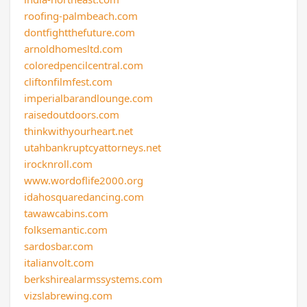
roofing-palmbeach.com
dontfightthefuture.com
arnoldhomesltd.com
coloredpencilcentral.com
cliftonfilmfest.com
imperialbarandlounge.com
raisedoutdoors.com
thinkwithyourheart.net
utahbankruptcyattorneys.net
irocknroll.com
www.wordoflife2000.org
idahosquaredancing.com
tawawcabins.com
folksemantic.com
sardosbar.com
italianvolt.com
berkshirealarmssystems.com
vizslabrewing.com