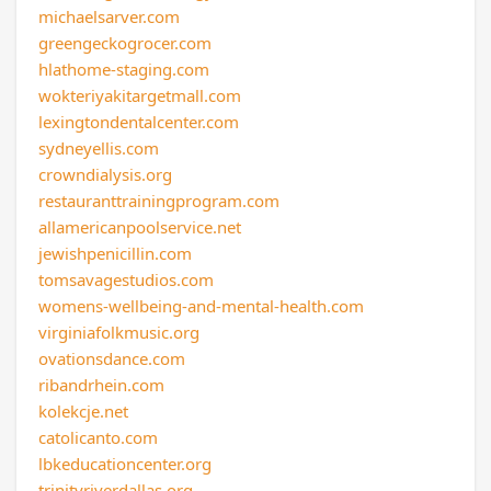
michaelsarver.com
greengeckogrocer.com
hlathome-staging.com
wokteriyakitargetmall.com
lexingtondentalcenter.com
sydneyellis.com
crowndialysis.org
restauranttrainingprogram.com
allamericanpoolservice.net
jewishpenicillin.com
tomsavagestudios.com
womens-wellbeing-and-mental-health.com
virginiafolkmusic.org
ovationsdance.com
ribandrhein.com
kolekcje.net
catolicanto.com
lbkeducationcenter.org
trinityriverdallas.org