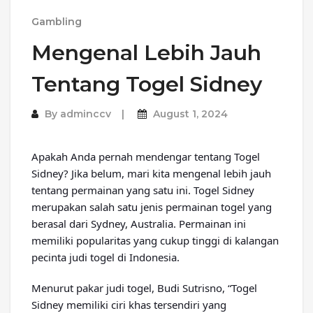
Gambling
Mengenal Lebih Jauh
Tentang Togel Sidney
By
adminccv
August 1, 2024
Apakah Anda pernah mendengar tentang Togel
Sidney? Jika belum, mari kita mengenal lebih jauh
tentang permainan yang satu ini. Togel Sidney
merupakan salah satu jenis permainan togel yang
berasal dari Sydney, Australia. Permainan ini
memiliki popularitas yang cukup tinggi di kalangan
pecinta judi togel di Indonesia.
Menurut pakar judi togel, Budi Sutrisno, “Togel
Sidney memiliki ciri khas tersendiri yang