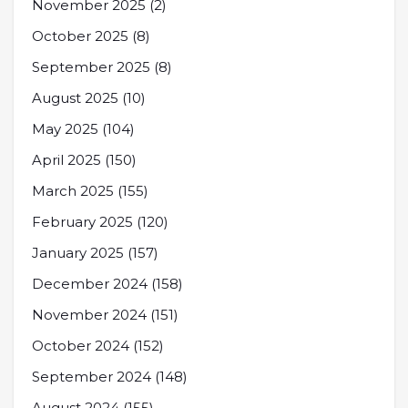
November 2025
(2)
October 2025
(8)
September 2025
(8)
August 2025
(10)
May 2025
(104)
April 2025
(150)
March 2025
(155)
February 2025
(120)
January 2025
(157)
December 2024
(158)
November 2024
(151)
October 2024
(152)
September 2024
(148)
August 2024
(155)