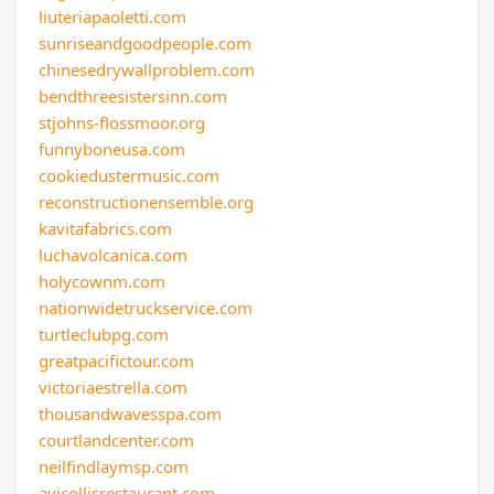
liuteriapaoletti.com
sunriseandgoodpeople.com
chinesedrywallproblem.com
bendthreesistersinn.com
stjohns-flossmoor.org
funnyboneusa.com
cookiedustermusic.com
reconstructionensemble.org
kavitafabrics.com
luchavolcanica.com
holycownm.com
nationwidetruckservice.com
turtleclubpg.com
greatpacifictour.com
victoriaestrella.com
thousandwavesspa.com
courtlandcenter.com
neilfindlaymsp.com
avicollisrestaurant.com