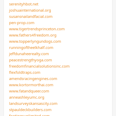
serenityhbot.net
joshuainternational.org
susansnailandfacial.com
pen-prop.com
www.tigertrendsprinceton.com
www.fathers4freedom.org
www.topperlyngundogs.com
runningoftheelkhalf.com
jeffdunaheerealty.com
peacestrengthyoga.com
freedomfinancialsolutionsinc.com
flexfoldtraps.com
amendsracingengines.com
www.kortormorthai.com
www.fatandqueer.com
anneashleyumc.org
landsurveyskansascity.com
stpauldeckbuilders.com
footingsunlimited.com